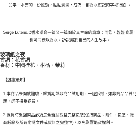
閱畢一本書的一份感動，點點滴滴，成為一部香水遊記的字裡行間 。
Serge Lutens以香水譜寫一篇又一篇關於其生命的篇章；而您，輕輕噴灑，
也可同樣以香水，訴說屬於自己的人生故事。
玻璃紙之夜
香調：花香調
香材：中國桂花、柑橘、茉莉
【退換須知】
1.本商品未開放體驗，鑑賞期並非商品試用期，一經拆封，如非商品品質問
題，恕不接受退貨。
2.退貨時退回商品必須是全新狀態且完整包裝(保持商品、附件、包裝、廠
商紙箱及所有附隨文件或資料之完整性)，以免影響退貨權利。