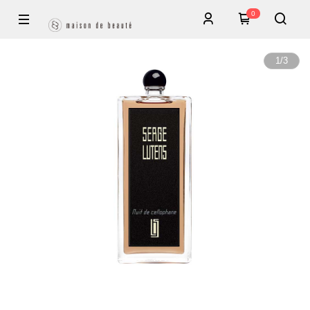
0
1
/
3