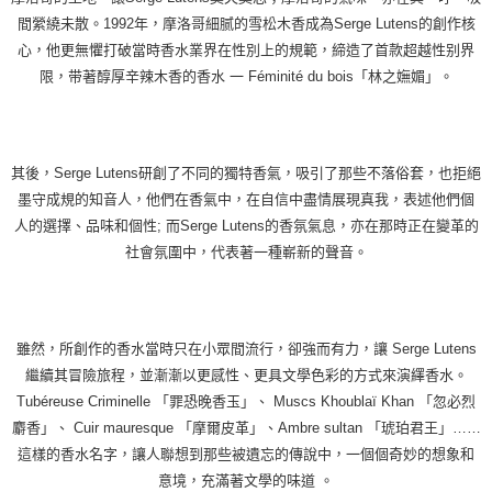
間縈繞未散。1992年，摩洛哥細腻的雪松木香成為Serge Lutens的創作核
心，他更無懼打破當時香水業界在性別上的規範，締造了首款超越性别界
限，带著醇厚辛辣木香的香水 一 Féminité du bois「林之嫵媚」。
其後，Serge Lutens研創了不同的獨特香氣，吸引了那些不落俗套，也拒絕
墨守成規的知音人，他們在香氣中，在自信中盡情展現真我，表述他們個
人的選擇、品味和個性; 而Serge Lutens的香氛氣息，亦在那時正在變革的
社會氛圍中，代表著一種嶄新的聲音。
雖然，所創作的香水當時只在小眾間流行，卻強而有力，讓 Serge Lutens
繼續其冒險旅程，並漸漸以更感性、更具文學色彩的方式來演繹香水。
Tubéreuse Criminelle 「罪恐晚香玉」、 Muscs Khoublaï Khan 「忽必烈
麝香」、 Cuir mauresque 「摩爾皮革」、Ambre sultan 「琥珀君王」……
這樣的香水名字，讓人聯想到那些被遺忘的傳說中，一個個奇妙的想象和
意境，充滿著文學的味道 。