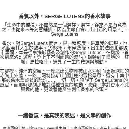
香氣以外，SERGE LUTENS的香水故事
「生命中的種種，不盡然是一個選擇。選擇，從來不是有意為
之，也從來未許刻意鋪排，因為生命自會走出自己的風景。」-
Serge Lutens
香水，對Serge Lutens 而言，是一種態度，是真我的展現，也
承載著其人生的故事。1968年，年僅25歲，出生於法國北部城
市里爾，本是從事攝影藝術及創作的Serge Lutens，在機緣下首
次到摩洛哥遊歷，登上了不期而遇的渡船，輾轉到了當地的「紅
城」馬拉咯什，遇見了一生的啟迪與觸動。
在那裡、純淨的空氣、一座座建築物剛被雨水沖刷而更顯深紅的
赤陶土外牆、一路上阿特拉斯山脈壯麗的雪松景緻、還有市集中
那破舊木盒藏著的琥珀……一切一切，唤醒了 Serge Lutens 的
感官，而那時那刻那地對種種香氣的觸動，改變了本對香水不感
興趣的他，更啟發他產生創作香水的念頭。
一縷香氛，是真我的表述，是文學的創作
摩洛哥的土地，讓Serge Lutens莫失莫忘；摩洛哥的氣味，亦在其一呼一吸