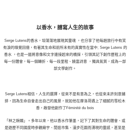
以香水，譜寫人生的故事
Serge Lutens的香水，坦蕩蕩地展現其靈魂 ，也分享了他每趟旅行中有笑
有淚的嗅覺回億，有著其生命和前所末有的真實性在當中; Serge Lutens 的
香水 ，也是一道將意像和文字連接起來的橋探，引領其記下創作歷程上的
每一份體會，每一個轉折、每一段里程、饒富詩意 ，獨具氣質，成為一部
部文學創作。
Serge Lutens相信，人生的選擇，從來不是有意為之，也從來未許刻意鋪
排，因為生命自會走出自己的風景，就如他在摩洛哥遇上了細腻的雪松木
香，啟發他創作了Féminité du bois
「林之嫵媚」。多年以來，他以香水作筆墨，記下了其對生命的體會、或
是遊歷不同國度時参觀廟宇、閒逛市集、漫步花園而湧現的靈感，甚至是