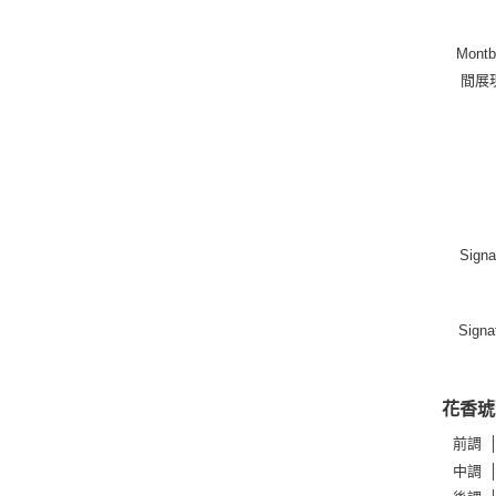
Mon
間展
Sig
Sig
花香琥
前調
中調 