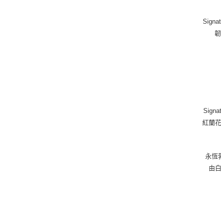
Sig
韌
Sig
紅蘭
永恆勃
由