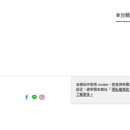
本分類
本網站中使用 cookie，欲查詢有關
設定，請參閱本網站「
隱私權條款
使用 cookie。
了解更多 >