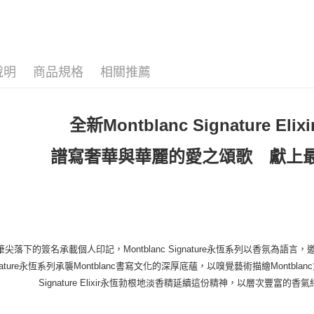
淡香精
宅配(全站)
女香
每筆NT$8
說明
商品規格
相關推薦
全新Montblanc Signature E
譜寫奢華與華麗的愛之頌歌 獻上
筆尖落下的簽名承載個人印記，Montblanc Signature永恆系列以香氛
gnature永恆系列承襲Montblanc書寫文化的深厚底蘊，以嗅覺藝術描繪Mon
Signature Elixir永恆勃根地淡香精延續這份精神，以層次豐