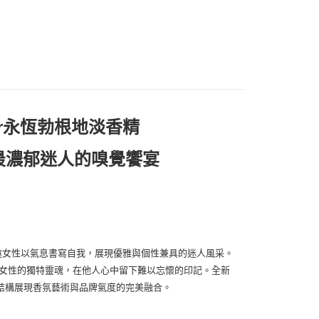
0，滿NT$1,000(含以上)免運費
lixir永恆勃根地淡香精
最濃郁迷人的嗅覺饗宴
為語言，邀女性以氣息書寫自我，展現優雅與個性兼具的迷人風采。
tblanc女性的獨特靈魂，在他人心中留下難以忘懷的印記。全新
富的香氣結構展現香氛藝術與品牌氣度的完美融合。