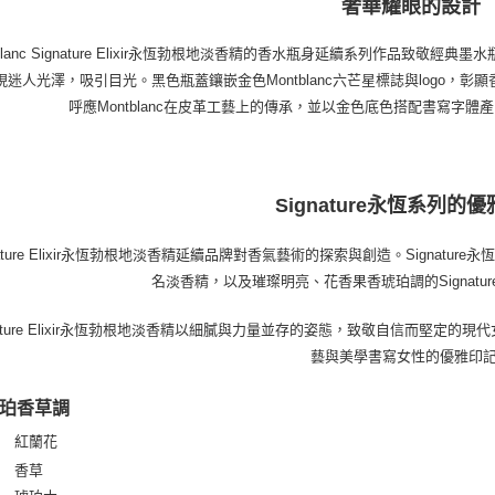
奢華耀眼的設計
tblanc Signature Elixir永恆勃根地淡香精的香水瓶身延續系列作品
現迷人光澤，吸引目光。黑色瓶蓋鑲嵌金色Montblanc六芒星標誌與logo，彰顯
呼應Montblanc在皮革工藝上的傳承，並以金色底色搭配書寫字
Signature永恆系列的
nature Elixir永恆勃根地淡香精延續品牌對香氣藝術的探索與創造。Signatur
名淡香精，以及璀璨明亮、花香果香琥珀調的Signature
nature Elixir永恆勃根地淡香精以細膩與力量並存的姿態，致敬自信而堅定的現
藝與美學書寫女性的優雅印
珀香草調
紅蘭花
 │
│ 香草