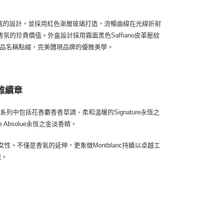
致敬經典墨水瓶的設計，並採用紅色漸層玻璃打造，流暢曲線在光線折射
香氛的珍貴價值。外盒設計採用霧面黑色Saffiano皮革壓紋
體產品名稱點綴，完美體現品牌的優雅美學。
優雅續章
e永恆系列中包括花香麝香香草調、柔和溫暖的Signature永恆之
 Absolue永恆之金淡香精。
代女性。不僅是香氣的延伸，更象徵Montblanc持續以卓越工
記。