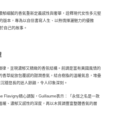
開啟嶄新篇章，以濃郁細膩的香氣重新定義感性與奢華，詮釋現代女性多元堅
濃郁的版本，專為以自信書寫人生、以熱情揮灑魅力的優雅
寫屬於自己的故事。
程
邃的香氣韻律，呈現濃郁又精緻的香氛結構。前調是富有異國風情的
的香草綻放包覆感的甜潤香氣，結合樹脂的溫暖氣息，堆疊
抹沉穩悠長的迷人餘韻，令人印象深刻。
e Flavigny精心調製，Guillaume表示：「永恆之名是一款
溫暖、濃郁又感性的深度，再以木質調豐富整體香氣的層