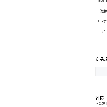
後調 
【退
1.本
2.退
商品
評價
喜歡這