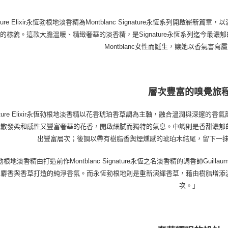
nature Elixir永恆勃根地淡香精為Montblanc Signature永恆系列
的樣貌。這款大膽溫暖、精緻奢華的淡香精，是Signature永恆系列迄今最
Montblanc女性而誕生，讓她以香氣書
層次豐富的嗅覺旅
nature Elixir永恆勃根地淡香精以花香琥珀香草調為主軸，融合溫潤與深
花散發柔和感性又豐富奢華的花香，開啟細膩而獨特的氣息。中調則是香甜濃郁
出豐富層次；後調以帶有樹脂香與煙燻感的琥珀木結尾，留下一
根地淡香精由打造前作Montblanc Signature永恆之名淡香精的調香師Guillaum
白麝香與香草打造的純淨香氛。而永恆勃根地則是重新演繹香草，藉由樹脂增添
次。」