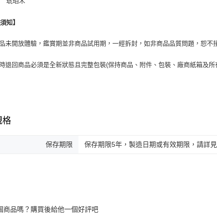
│ 琥珀木
換須知】
商品未開放體驗，鑑賞期並非商品試用期，一經拆封，如非商品品質問題，恕不
貨時退回商品必須是全新狀態且完整包裝(保持商品、附件、包裝、廠商紙箱及所
規格
保存期限
保存期限5年，製造日期或有效期限，請詳
個商品嗎？購買後給他一個好評吧