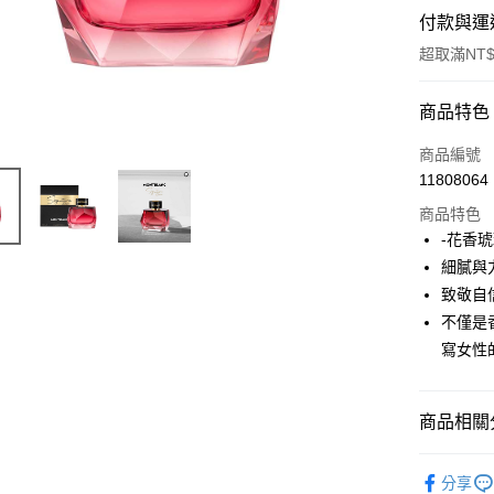
付款與運
超取滿NT$
付款方式
商品特色
信用卡一
商品編號
11808064
ATM付款
商品特色
-花香
運送方式
細膩與
致敬自
付款後全
不僅是
每筆NT$8
寫女性
付款後萊
每筆NT$1
商品相關分
付款後7-1
品牌總覽
每筆NT$8
分享