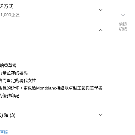
送方式
1,000免運
清除
紀錄
次付款
琥珀香草調-
力量並存的姿態
信而堅定的現代女性
家取貨
香氣的延伸，更象徵Montblanc持續以卓越工藝與美學書
0，滿NT$1,000(含以上)免運費
的優雅印記
爾富取貨
00，滿NT$1,000(含以上)免運費
類 (3)
1取貨
MONTBLANC｜萬寶龍
0，滿NT$1,000(含以上)免運費
客服