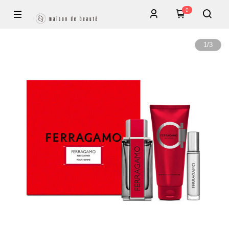
0
1
/
3