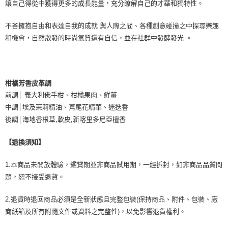
讓自己得從中獲得更多的成長能量，充分瞭解自己的才華和獨特性。
不吝擁抱自由和表達自我的成就 與人際之間、各種創意碰撞之中探尋樂趣
和機會，自然散發的時尚氣質還有自信，並在社群中發酵發光 。
柑橘芳香皮革調
前調│ 義大利佛手柑、柑橘果肉、鮮薑
中調│埃及茉莉精油、鳶尾花精華、迷迭香
後調│海地香根草,軟皮,新喀里多尼亞檀香
【退換須知】
1.本商品未開放體驗，鑑賞期並非商品試用期，一經拆封，如非商品品質問
題，恕不接受退貨。
2.退貨時退回商品必須是全新狀態且完整包裝(保持商品、附件、包裝、廠
商紙箱及所有附隨文件或資料之完整性)，以免影響退貨權利。