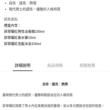
自信．遠見．熱情
每筆NT$80，滿NT$1,000(含以上)免運費
現代男士的感性、優雅的人格特質
付款後萊爾富取貨
銷售重點
每筆NT$100，滿NT$1,000(含以上)免運費
禮盒內含：
付款後7-11取貨
菲常曜紅男性淡香精100ml
每筆NT$80，滿NT$1,000(含以上)免運費
菲常曜紅香水筆10ml
菲常曜紅洗髮沐浴100ml
宅配(全站)
每筆NT$80，滿NT$1,000(含以上)免運費
詳細說明
商品規格
相關推薦
自信．遠見．熱情
展現現代男士的感性、優雅和輕鬆自在的人格特質
菲常曜紅探索了男士內在真實自我的靈魂，並以多元開放且包容的態度，