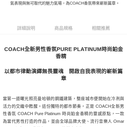
氣表現與無可取代的魅力氣場，為COACH香氛帶來嶄新篇章。
付款後萊爾富取貨
每筆NT$100，滿NT$1,000(含以上)免運費
付款後7-11取貨
詳細說明
商品規格
相關推薦
每筆NT$80，滿NT$1,000(含以上)免運費
宅配(全站)
COACH全新男性香氛PURE PLATINUM時尚鉑金
每筆NT$80，滿NT$1,000(含以上)免運費
香精
以都市律動演繹無畏靈魂 開啟自我表現的嶄新篇
章
當第一道曙光照亮曼哈頓的鋼鐵建築，整座城市便開始在冷冽與
活力的交織中甦醒。這份獨特的都市節奏，正是 COACH全新男
性香氛 COACH Pure Platinum 時尚鉑金香精的靈感原點，一款
為當代男性打造的作品，並由全球品牌大使、流行音樂人 Omar