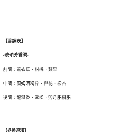
【香調表】
-
-
琥珀芳香調
前調：薰衣草、柑橘、蘋果
中調：蘭姆酒精粹、橙花、橡苔
後調：龍涎香、雪松、勞丹脂樹脂
【退換須知】