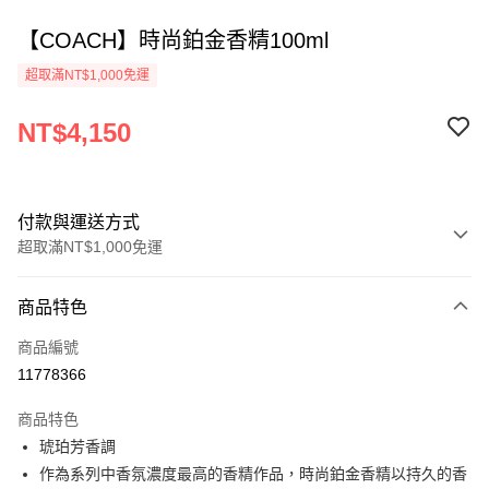
【COACH】時尚鉑金香精100ml
超取滿NT$1,000免運
NT$4,150
付款與運送方式
超取滿NT$1,000免運
付款方式
商品特色
信用卡一次付款
商品編號
ATM付款
11778366
運送方式
商品特色
琥珀芳香調
付款後全家取貨
作為系列中香氛濃度最高的香精作品，時尚鉑金香精以持久的香
每筆NT$80，滿NT$1,000(含以上)免運費