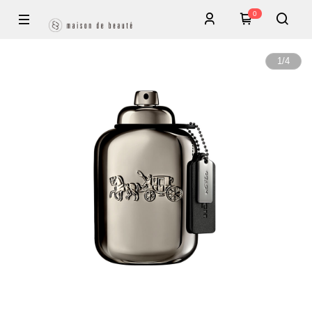
0
1
/
4