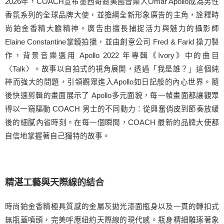
2026年，COACH宣布墨西哥裔美國音樂人Omar Apollo成為男性
香氛系列的全球品牌大使，並擔綱全新形象廣告的主角，詮釋時
尚鉑金香精大膽精神。廣告由擅長捕捉活力與魅力的攝影師
Elaine Constantine掌鏡拍攝，並由創意公司 Fred & Farid 操刀製
作，背景音樂選用 Apollo 2022 年專輯《Ivory》中的曲目
〈Talk〉。故事以自拍式的視角展開，透過「我是誰？」這個純
粹而強大的問題，引領觀眾進入Apollo如日記般的內心世界。隨
後快速剪輯的畫面展示了 Apollo多元面貌，每一幀畫面都讓觀眾
得以一窺驅動 COACH 男士的不同動力：從興奮俏皮到節奏放緩
後的細膩內省時刻。在每一個瞬間，COACH 最新的品牌大使都
自信地掌握著自己獨特的故事。
精湛工藝與天際線的結合
時尚鉑金香精極具質感的金屬灰拋光漆面瓶身以及一貫的轉扣式
無瓶蓋噴頭，完美呼應紐約天際線的現代感。瓶身精細雕琢著象