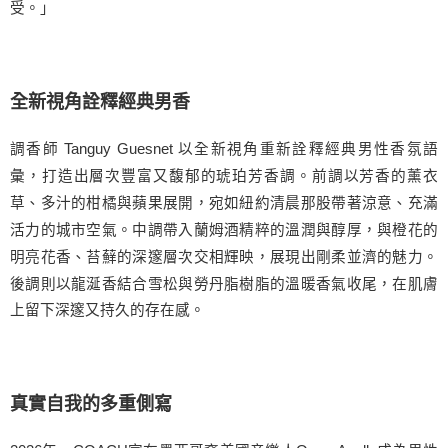
受。」
全新視角詮釋經典男香
調香師 Tanguy Guesnet 以全新視角重新詮釋經典男性香氛語
彙，打造出層次豐富又馥郁的琥珀芳香調。前調以芳香的薰衣
草、多汁的柑橘與蘋果展開，宛如紐約清晨那股帶著涼意、充滿
活力的城市空氣。中調帶入蘭姆酒精粹的溫潤與醇厚，與橙花的
明亮花香、苔蘚的深邃層次交相輝映，展現出剛柔並濟的魅力。
後調則以龍涎香結合雪松與勞丹脂樹脂的溫暖香氣收尾，在肌膚
上留下深邃又持久的存在感。
真實自我的多重側寫