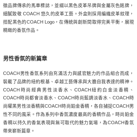
徵品牌傳承的馬車標誌，並綴以黑色皮革吊牌與金屬灰色銘牌，
細膩致敬 COACH 悠久的皮革工藝。外盒則採用編織皮革紋理，
搭配黑色的COACH Logo，在傳統與創新間取得完美平衡，展現
精緻的香氛作品。
男性香氛的新篇章
COACH男性香氛系列由充滿活力與感官魅力的作品組合而成，
裝載了品牌的紐約根基、卓越工藝傳承與大膽自我表達的精神。
COACH時尚經典男性淡香水、COACH紐約白金淡香精、
COACH時尚都會淡香水、COACH時尚藍調淡香水、COACH時
尚曜黑男性淡香精與COACH時尚鉑金香精，各自捕捉COACH男
性不同的風采。作為系列中香氛濃度最高的香精作品，時尚鉑金
香精以持久的香氣表現與無可取代的魅力氣場，為COACH香氛
帶來嶄新篇章。