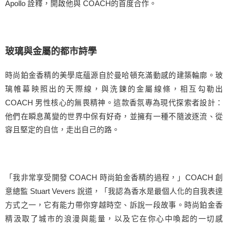
Apollo 詮釋，開啟他與 COACH的首度合作。
玻璃與金屬的都市詩學
時尚鉑金香精的美學底蘊源自於曼哈頓充滿動感的建築輪廓。玻
璃帷幕映照出的天際線，與洗鍊的金屬線條，相互勾勒出
COACH 男性核心的無畏精神。這款香氛專為現代探索者設計：
他們在瞬息萬變的世界中保有好奇，並擁有一種不隨波逐流、從
容且堅定的自信，走出自己的路。
「我非常享受開發 COACH 時尚鉑金香精的過程，」COACH 創
意總監 Stuart Vevers 說道，「我認為香水是最個人化的自我表達
方式之一，它有能力帶你穿越時空、訴說一段故事。時尚鉑金香
精汲取了城市的浪漫與能量，以及它在你心中喚起的一切感