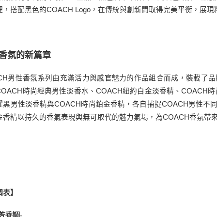
理，搭配黑色的COACH Logo，在傳統與創新間取得完美平衡，展
香氛的新篇章
ACH男性香氛系列由充滿活力與感官魅力的作品組合而成，裝載了
COACH時尚經典男性淡香水、COACH紐約白金淡香精、COACH時
曜黑男性淡香精與COACH時尚鉑金香精，各自捕捉COACH男性
金香精以持久的香氣表現與無可取代的魅力氣場，為COACH香氛帶
調表】
-
芳香調