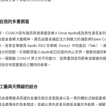
自我的多重側寫
26年，COACH宣布墨西哥裔美國音樂人Omar Apollo成為男性
鉑金香精大膽精神。廣告由擅長捕捉活力與魅力的攝影師Elaine Constan
，背景音樂選用 Apollo 2022 年專輯《Ivory》中的曲目〈T
強大的問題，引領觀眾進入Apollo如日記般的內心世界。隨後快速剪輯
以一窺驅動 COACH 男士的不同動力：從興奮俏皮到節奏放緩後的
都自信地掌握著自己獨特的故事。
工藝與天際線的結合
鉑金香精極具質感的金屬灰拋光漆面瓶身以及一貫的轉扣式無瓶蓋噴
徵品牌傳承的馬車標誌，並綴以黑色皮革吊牌與金屬灰色銘牌，細膩致