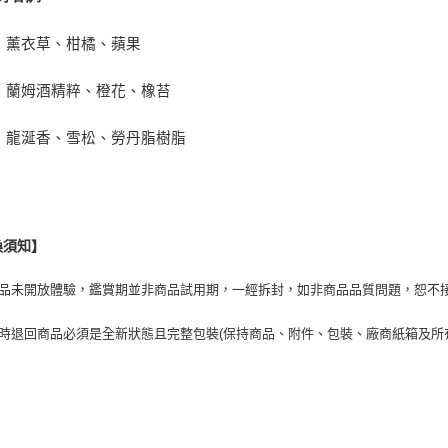
：薰衣草、柑橘、蘋果
：蘭姆酒精粹、橙花、橡苔
：龍涎香、雪松、勞丹脂樹脂
換須知】
商品未開放體驗，鑑賞期並非商品試用期，一經拆封，如非商品品質問題，恕不
貨時退回商品必須是全新狀態且完整包裝(保持商品、附件、包裝、廠商紙箱及所