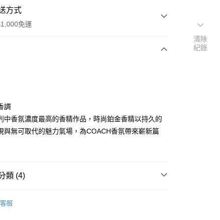
送方式
1,000免運
清除
紀錄
次付款
香調
列中香氛濃度最高的香精作品，時尚鉑金香精以持久的
現與無可取代的魅力氣場，為COACH香氛帶來嶄新篇
家取貨
0，滿NT$1,000(含以上)免運費
爾富取貨
類 (4)
00，滿NT$1,000(含以上)免運費
COACH｜蔻馳
1取貨
客服
推薦
0，滿NT$1,000(含以上)免運費