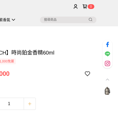
0
索香氣
CH】時尚鉑金香精60ml
1,000免運
000