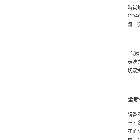
時尚
CO
流、
「我非
表達
切感
全新
調香
草、
花的
尾，