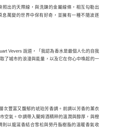
映照出的天際線，與洗鍊的金屬線條，相互勾勒出
在瞬息萬變的世界中保有好奇，並擁有一種不隨波逐
art Vevers 說道，「我認為香水是最個人化的自我
取了城市的浪漫與能量，以及它在你心中喚起的一
，打造出層次豐富又馥郁的琥珀芳香調。前調以芳香的薰衣
市空氣。中調帶入蘭姆酒精粹的溫潤與醇厚，與橙
調則以龍涎香結合雪松與勞丹脂樹脂的溫暖香氣收