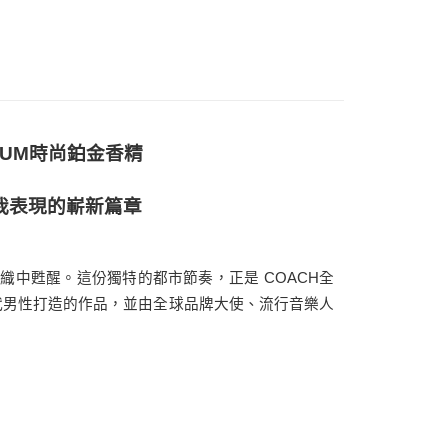
0，滿NT$1,000(含以上)免運費
TINUM時尚鉑金香精
我表現的嶄新篇章
中甦醒。這份獨特的都市節奏，正是 COACH全
一款為當代男性打造的作品，並由全球品牌大使、流行音樂人