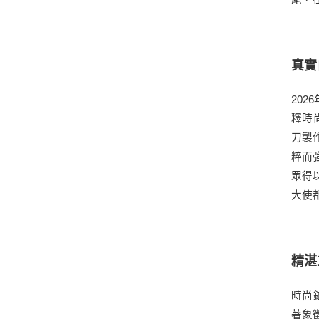
真實
20
釋時尚
刀製作
粹而
眾得
大使
精湛
時尚
著象