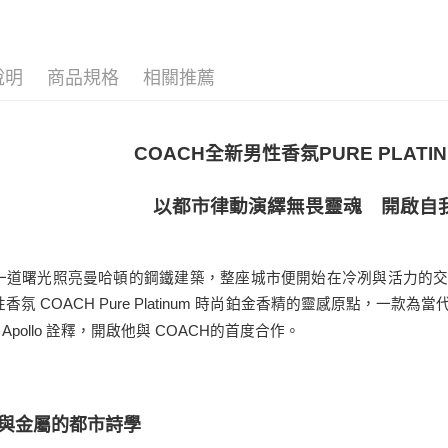
男香
宅配(全站)
每筆NT$8
香精
說明
商品規格
相關推薦
COACH全新男性香氛PURE PLA
以都市律動演繹無畏靈魂 開啟自
一道曙光照亮曼哈頓的鋼鐵建築，整座城市便開始在冷冽與活力的交織
香氛 COACH Pure Platinum 時尚鉑金香精的靈感原點，
r Apollo 詮釋，開啟他與 COACH的首度合作。
與金屬的都市詩學