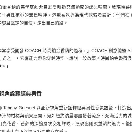
鉑金香精的美學底蘊源自於曼哈頓充滿動感的建築輪廓。玻璃帷幕
ACH 男性核心的無畏精神。這款香氛專為現代探索者設計：他們
從容且堅定的自信，走出自己的路。
常享受開發 COACH 時尚鉑金香精的過程，」COACH 創意總監 Stu
方式之一，它有能力帶你穿越時空、訴說一段故事。時尚鉑金香精汲
受。」
視角詮釋經典男香
師 Tanguy Guesnet 以全新視角重新詮釋經典男性香氛語彙
多汁的柑橘與蘋果展開，宛如紐約清晨那股帶著涼意、充滿活力的城
明亮花香、苔蘚的深邃層次交相輝映，展現出剛柔並濟的魅力。後
在肌膚上留下深邃又持久的存在感。