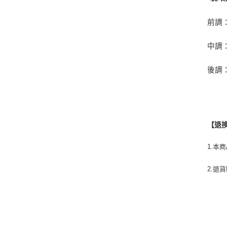
前調
中調
後調
【退
1.本
2.退