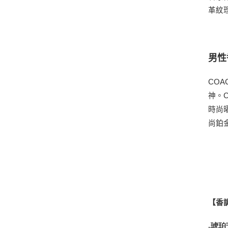
革紋
男性
CO
神。
時尚
尚鉑
【香
-
琥珀