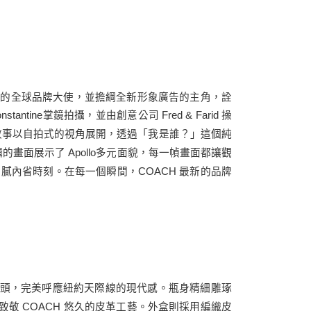
香氛系列的全球品牌大使，並擔綱全新形象廣告的主角，詮
tine掌鏡拍攝，並由創意公司 Fred & Farid 操
alk〉。故事以自拍式的視角展開，透過「我是誰？」這個純
的畫面展示了 Apollo多元面貌，每一幀畫面都讓觀
細膩內省時刻。在每一個瞬間，COACH 最新的品牌
頭，完美呼應紐約天際線的現代感。瓶身精細雕琢
敬 COACH 悠久的皮革工藝。外盒則採用編織皮