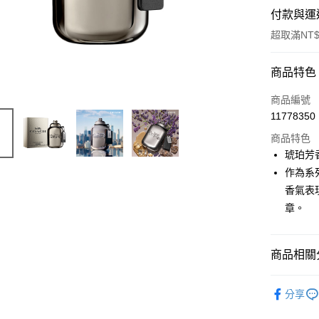
付款與運
超取滿NT$
付款方式
商品特色
信用卡一
商品編號
11778350
ATM付款
商品特色
琥珀芳
運送方式
作為系
香氣表
付款後全
章。
每筆NT$8
付款後萊
商品相關分
每筆NT$1
品牌總覽
付款後7-1
分享
人氣商品
每筆NT$8