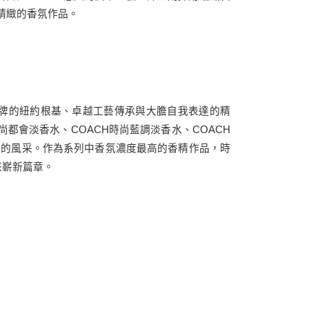
現精緻的香氛作品。
品牌的紐約根基、卓越工藝傳承與大膽自我表達的精
尚都會淡香水、COACH時尚藍調淡香水、COACH
不同的風采。作為系列中香氛濃度最高的香精作品，時
來嶄新篇章。