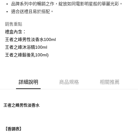
品牌系列中的暢銷之作，綻放如同電影明星般的華麗光彩。
每筆NT$80，滿NT$1,000(含以上)免運費
適合送禮且易於搭配。
付款後萊爾富取貨
銷售重點
每筆NT$100，滿NT$1,000(含以上)免運費
禮盒內含：
付款後7-11取貨
王者之峰男性淡香水100ml
每筆NT$80，滿NT$1,000(含以上)免運費
王者之峰沐浴精100ml
王者之峰鬍後乳100ml)
宅配(全站)
每筆NT$80，滿NT$1,000(含以上)免運費
詳細說明
商品規格
相關推薦
王者之峰男性淡香水
【香調表】