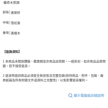
-馥奇木質調-
前味│
黃葵籽
中味│
雪松葉
後味│
黃檀木
【退換須知】
1.本商品未開放體驗，鑑賞期並非商品試用期，一經拆封，如非商品品質問
題，恕不接受退貨。
2.退貨時退回商品必須是全新狀態且完整包裝(保持商品、附件、包裝、廠
商紙箱及所有附隨文件或資料之完整性)，以免影響退貨權利。
顯示電腦版詳細說明