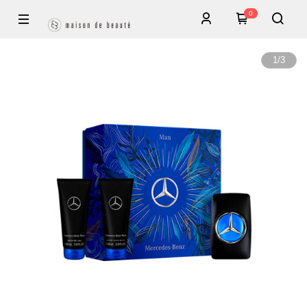
0
1
/
3