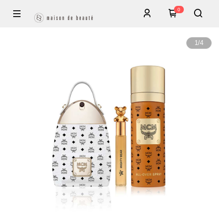
0
1
/
4