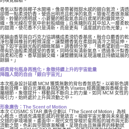
的嗅覺體驗。
香氣以梨香與椰子水開場，像是帶著微甜水感的銀白氣流，清透
卻帶一點柔滑奶香，營造出明亮且乾淨的氣息。隨後花香逐漸展
開，鈴蘭的透明感、小蒼蘭的輕盈氣息與白鳶尾的粉霧質地交
織，像光線在空氣中折射般細緻；白焦糖則在其中加入一層柔軟
的甜潤，使花香不只是清新，而是更有「溫度感的白色光暈」。
尾韻由香草與白巧克力協調構成柔滑奶香基底，融合白麝香的乾
淨包覆與橡苔的輕微深度，讓整體香氣在柔甜與清冷之間延伸，
留下如宇宙餘光般的細緻尾韻。調香師分享：「我希望創造一款
帶有奶油般柔潤感受的香氣，同時保有清新氣息。透過多汁梨香
與柔和花香、香草甜韻交織，讓整體氣味呈現溫暖且持續延展的
餘韻。」
經典背包瓶身再進化，象徵持續上升的宇宙能量
降臨人間的自由「銀白宇宙光」
本次瓶身設計延續 MCM 獲獎無數的背包香氛造型，以嶄新色調
重新詮釋。銀白光澤瓶身搭配黑色 Visetos 經典圖騰與香檳金金
屬細節，象徵提升、移動與不斷向上的力量，如同 MCM 女性的
吸引力，始終處於上升與流動之中。
形象廣告：The Scent of Motion
本次 COSMIC STAR 廣告企劃以「The Scent of Motion」為核
心概念，透過充滿電影感的視覺語言，描繪宇宙光暈與未來能量
交錯的夢境場景。畫面中，現代女性穿梭於星際般的城市與光影
流動之間，色彩與空間逐漸解構，呈現自由且無邊界的移動狀