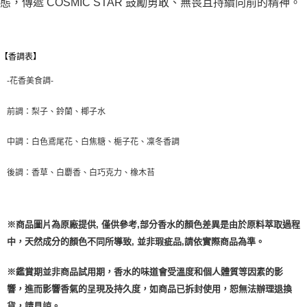
態，傳遞 COSMIC STAR 鼓勵勇敢、無畏且持續向前的精神。
【香調表】
-花香美食調-
前調：梨子、鈴蘭、椰子水
中調：白色鳶尾花、白焦糖、梔子花、凜冬香調
後調：香草、白麝香、白巧克力、橡木苔
※商品圖片為原廠提供, 僅供參考,部分香水的顏色差異是由於原料萃取過程
中，天然成分的顏色不同所導致, 並非瑕疵品,請依實際商品為準。
※鑑賞期並非商品試用期，香水的味道會受溫度和個人體質等因素的影
響，進而影響香氣的呈現及持久度，如商品已拆封使用，恕無法辦理退換
貨，請見諒。