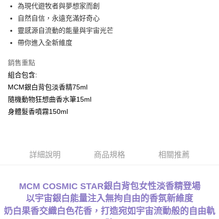
為現代遊牧者與夢想家而創
每筆NT$80，滿NT$1,000(含以上)免運費
自然自信，永遠充滿好奇心
付款後萊爾富取貨
靈感源自流動的能量與宇宙光芒
每筆NT$100，滿NT$1,000(含以上)免運費
帶你進入全新維度
付款後7-11取貨
銷售重點
每筆NT$80，滿NT$1,000(含以上)免運費
組合包含:
MCM銀白背包淡香精75ml
宅配(全站)
隨機動物狂想曲香水筆15ml
每筆NT$80，滿NT$1,000(含以上)免運費
身體髮香噴霧150ml
詳細說明
商品規格
相關推薦
MCM COSMIC STAR銀白背包女性淡香精登場
以宇宙銀白能量注入無拘自由的香氛新維度
奶白果香交織白色花香，打造宛如宇宙流動般的自由軌