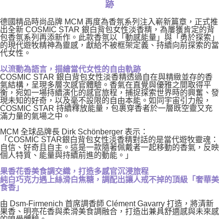
跡
德國精品時尚品牌 MCM 再度為香氛系列注入嶄新篇章，正式推
出全新 COSMIC STAR 銀白背包女性淡香精，為屢獲肯定的背
包香氛系列再添新作。此款香氛以「動感能量」與「勇於探索」
的現代遊牧精神為靈感，獻給不被框架定義、持續向前探索的當
代女性。
以流動為語言，描繪當代女性的自由軌跡
COSMIC STAR 銀白背包女性淡香精透過自在與精緻並存的香
氣結構，呈現多層次感官體驗。香氣在直覺與優雅之間取得平
衡，宛如一場持續演化的感官旅程，捕捉探索世界時的興奮、發
現未知的好奇，以及毫不設限的自由本能。如同宇宙引力般，
COSMIC STAR 持續釋放能量，包裹穿香者於一層既空靈又充
滿力量的氣場之中。
MCM 全球品牌長 Dirk Schönberger 表示：
「COSMIC STAR銀白背包女性淡香精對話的是當代遊牧靈魂：
自信、好奇且自主。這是一款隨著佩戴者一起移動的香氣，反映
個人特質、能量與持續前進的動能。」
果香花香美食調交織，打造多感官沉浸旅程
純白巧克力遇上絲滑白焦糖，調配出讓人戒不掉的頂級「奢華美
食香」
由 Dsm-Firmenich 首席調香師 Clément Gavarry 打造，將清新
果香、明亮花香與柔滑美食調融合，打造出兼具舒適感與未來感