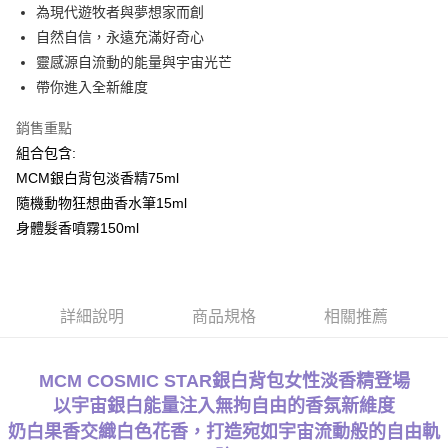
為現代遊牧者與夢想家而創
每筆NT$80，滿NT$1,000(含以上)免運費
自然自信，永遠充滿好奇心
付款後萊爾富取貨
靈感源自流動的能量與宇宙光芒
每筆NT$100，滿NT$1,000(含以上)免運費
帶你進入全新維度
付款後7-11取貨
銷售重點
每筆NT$80，滿NT$1,000(含以上)免運費
組合包含:
MCM銀白背包淡香精75ml
宅配(全站)
隨機動物狂想曲香水筆15ml
每筆NT$80，滿NT$1,000(含以上)免運費
身體髮香噴霧150ml
詳細說明
商品規格
相關推薦
MCM COSMIC STAR銀白背包女性淡香精登場
以宇宙銀白能量注入無拘自由的香氛新維度
奶白果香交織白色花香，打造宛如宇宙流動般的自由軌