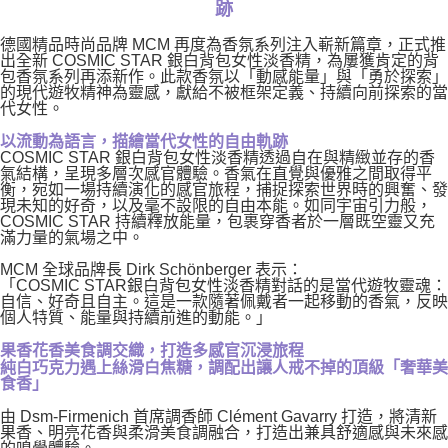
跡
德國精品時尚品牌 MCM 再度為香氛系列注入嶄新篇章，正式推
出全新 COSMIC STAR 銀白背包女性淡香精，為屢獲肯定的背
包香氛系列再添新作。此款香氛以「動感能量」與「勇於探索」
的現代遊牧精神為靈感，獻給不被框架定義、持續向前探索的當
代女性。
以流動為語言，描繪當代女性的自由軌跡
COSMIC STAR 銀白背包女性淡香精透過自在與精緻並存的香
氣結構，呈現多層次感官體驗。香氣在直覺與優雅之間取得平
衡，宛如一場持續演化的感官旅程，捕捉探索世界時的興奮、發
現未知的好奇，以及毫不設限的自由本能。如同宇宙引力般，
COSMIC STAR 持續釋放能量，包裹穿香者於一層既空靈又充
滿力量的氣場之中。
MCM 全球品牌長 Dirk Schönberger 表示：
「COSMIC STAR銀白背包女性淡香精對話的是當代遊牧靈魂：
自信、好奇且自主。這是一款隨著佩戴者一起移動的香氣，反映
個人特質、能量與持續前進的動能。」
果香花香美食調交織，打造多感官沉浸旅程
純白巧克力遇上絲滑白焦糖，調配出讓人戒不掉的頂級「奢華美
食香」
由 Dsm-Firmenich 首席調香師 Clément Gavarry 打造，將清新
果香、明亮花香與柔滑美食調融合，打造出兼具舒適感與未來感