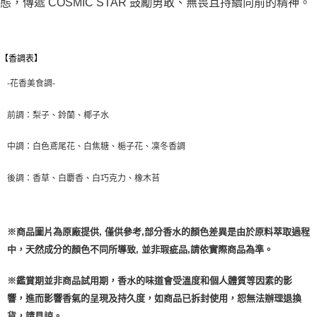
態，傳遞 COSMIC STAR 鼓勵勇敢、無畏且持續向前的精神。
【香調表】
-花香美食調-
前調：梨子、鈴蘭、椰子水
中調：白色鳶尾花、白焦糖、梔子花、凜冬香調
後調：香草、白麝香、白巧克力、橡木苔
※商品圖片為原廠提供, 僅供參考,部分香水的顏色差異是由於原料萃取過程
中，天然成分的顏色不同所導致, 並非瑕疵品,請依實際商品為準。
※鑑賞期並非商品試用期，香水的味道會受溫度和個人體質等因素的影
響，進而影響香氣的呈現及持久度，如商品已拆封使用，恕無法辦理退換
貨，請見諒。