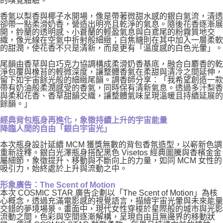
的嗅覺體驗。
香氣以梨香與椰子水開場，像是帶著微甜水感的銀白氣流，清透
卻帶一點柔滑奶香，營造出明亮且乾淨的氣息。隨後花香逐漸展
開，鈴蘭的透明感、小蒼蘭的輕盈氣息與白鳶尾的粉霧質地交
織，像光線在空氣中折射般細緻；白焦糖則在其中加入一層柔軟
的甜潤，使花香不只是清新，而是更有「溫度感的白色光暈」。
尾韻由香草與白巧克力協調構成柔滑奶香基底，融合白麝香的乾
淨包覆與橡苔的輕微深度，讓整體香氣在柔甜與清冷之間延伸，
留下如宇宙餘光般的細緻尾韻。調香師分享：「我希望創造一款
帶有奶油般柔潤感受的香氣，同時保有清新氣息。透過多汁梨香
與柔和花香、香草甜韻交織，讓整體氣味呈現溫暖且持續延展的
餘韻。」
經典背包瓶身再進化，象徵持續上升的宇宙能量
降臨人間的自由「銀白宇宙光」
本次瓶身設計延續 MCM 獲獎無數的背包香氛造型，以嶄新色調
重新詮釋。銀白光澤瓶身搭配黑色 Visetos 經典圖騰與香檳金金
屬細節，象徵提升、移動與不斷向上的力量，如同 MCM 女性的
吸引力，始終處於上升與流動之中。
形象廣告：The Scent of Motion
本次 COSMIC STAR 廣告企劃以「The Scent of Motion」為核
心概念，透過充滿電影感的視覺語言，描繪宇宙光暈與未來能量
交錯的夢境場景。畫面中，現代女性穿梭於星際般的城市與光影
流動之間，色彩與空間逐漸解構，呈現自由且無邊界的移動狀