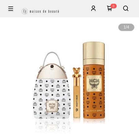
0
1
/
4