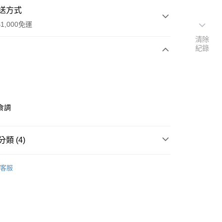
送方式
1,000免運
清除
紀錄
次付款
食調
家取貨
類 (4)
0，滿NT$1,000(含以上)免運費
MCM
客服
爾富取貨
推薦
00，滿NT$1,000(含以上)免運費
1取貨
0，滿NT$1,000(含以上)免運費