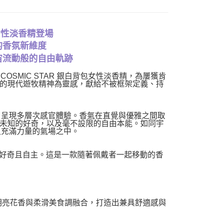
0，滿NT$1,000(含以上)免運費
包女性淡香精登場
的香氛新維度
宙流動般的自由軌跡
OSMIC STAR 銀白背包女性淡香精，為屢獲肯
的現代遊牧精神為靈感，獻給不被框架定義、持
結構，呈現多層次感官體驗。香氣在直覺與優雅之間取
未知的好奇，以及毫不設限的自由本能。如同宇
靈又充滿力量的氣場之中。
信、好奇且自主。這是一款隨著佩戴者一起移動的香
，將清新果香、明亮花香與柔滑美食調融合，打造出兼具舒適感與