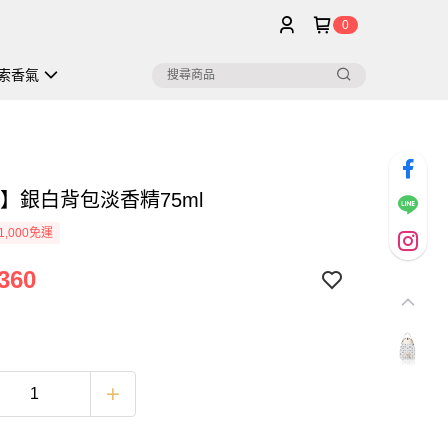
0
索香氣
M】銀白背包淡香精75ml
1,000免運
360