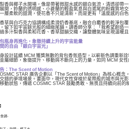
梨香與椰子水開場，像是帶著微甜水感的銀白氣流，清透卻帶一
展開，鈴蘭的透明感、小蒼蘭的輕盈氣息與白鳶尾的粉霧質地交
一層柔軟的甜潤，使花香不只是清新，而是更有「溫度感的白色
香草與白巧克力協調構成柔滑奶香基底，融合白麝香的乾淨包覆
，留下如宇宙餘光般的細緻尾韻。調香師分享：「我希望創造一
過多汁梨香與柔和花香、香草甜韻交織，讓整體氣味呈現溫暖且
包瓶身再進化，象徵持續上升的宇宙能量
間的自由「銀白宇宙光」
身設計延續 MCM 獲獎無數的背包香氛造型，以嶄新色調重新詮釋。
金屬細節，象徵提升、移動與不斷向上的力量，如同 MCM 女
The Scent of Motion
COSMIC STAR 廣告企劃以「The Scent of Motion
交錯的夢境場景。畫面中，現代女性穿梭於星際般的城市與光影
移動狀態，傳遞 COSMIC STAR 鼓勵勇敢、無畏且持續向前的
】
美食調-