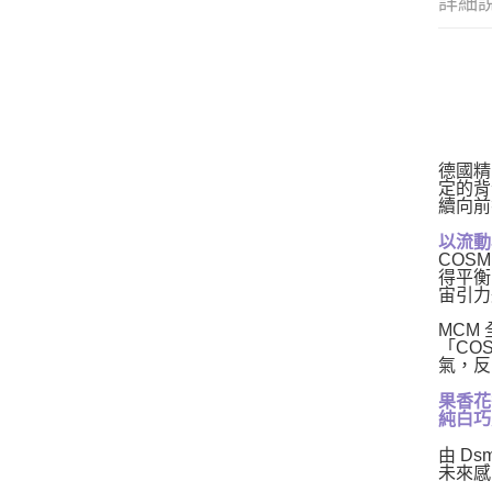
詳細
德國精
定的背
續向前
以流動
COS
得平衡
宙引力
MCM 
「CO
氣，反
果香花
純白巧
由 Ds
未來感