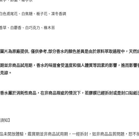
梨子、鈴蘭、椰子水
白色鳶尾花、白焦糖、梔子花、凜冬香調
香草、白麝香、白巧克力、橡木苔
圖片為原廠提供, 僅供參考,部分香水的顏色差異是由於原料萃取過程中，天然
賞期並非商品試用期，香水的味道會受溫度和個人體質等因素的影響，進而影響
請見諒。
於香水屬於消耗性商品，在非商品瑕疵的情況下，若膠膜已經拆封或是封口貼紙
換須知】
商品未開放體驗，鑑賞期並非商品試用期，一經拆封，如非商品品質問題，恕不