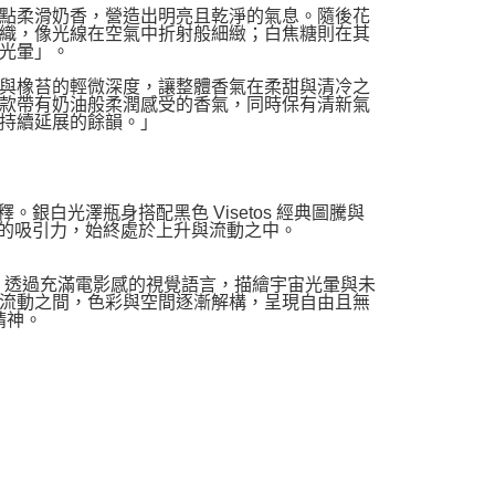
點柔滑奶香，營造出明亮且乾淨的氣息。隨後花
織，像光線在空氣中折射般細緻；白焦糖則在其
光暈」。
與橡苔的輕微深度，讓整體香氣在柔甜與清冷之
款帶有奶油般柔潤感受的香氣，同時保有清新氣
持續延展的餘韻。」
銀白光澤瓶身搭配黑色 Visetos 經典圖騰與
性的吸引力，始終處於上升與流動之中。
」為核心概念，透過充滿電影感的視覺語言，描繪宇宙光暈與未
流動之間，色彩與空間逐漸解構，呈現自由且無
精神。