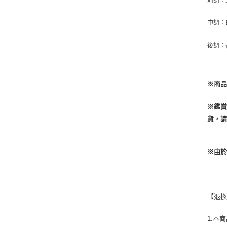
前調：
中調：
後調：
※商品
※鑑
貨，
※由
【退
1.本