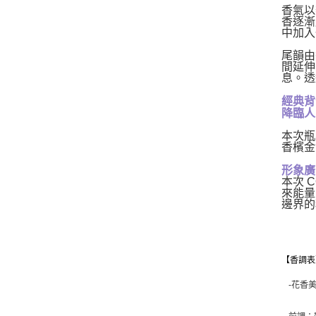
香氣以
香逐漸
中加入
尾韻由
間延伸
息。透
經典背
降臨人
本次瓶
香檳金
形象廣告：
本次 
來能量
邊界的
【香調表
-花香