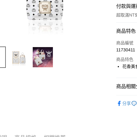
付款與運
超取滿NT$
付款方式
商品特色
信用卡一
商品編號
11730411
ATM付款
商品特色
花香美
運送方式
付款後全
商品相關分
每筆NT$8
品牌總覽
分享
付款後萊
人氣商品
每筆NT$1
淡香精
付款後7-1
女香
每筆NT$8