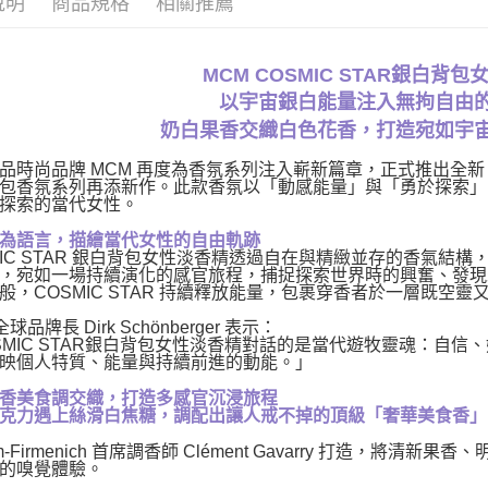
說明
商品規格
相關推薦
宅配(全站)
每筆NT$8
MCM COSMIC STAR銀白背
以宇宙銀白能量注入無拘自由
奶白果香交織白色花香，打造宛如宇
品時尚品牌 MCM 再度為香氛系列注入嶄新篇章，正式推出全新 C
包香氛系列再添新作。此款香氛以「動感能量」與「勇於探索」
探索的當代女性。
為語言，描繪當代女性的自由軌跡
MIC STAR 銀白背包女性淡香精透過自在與精緻並存的香氣
，宛如一場持續演化的感官旅程，捕捉探索世界時的興奮、發現
般，COSMIC STAR 持續釋放能量，包裹穿香者於一層既空
全球品牌長 Dirk Schönberger 表示：
SMIC STAR銀白背包女性淡香精對話的是當代遊牧靈魂：自
映個人特質、能量與持續前進的動能。」
香美食調交織，打造多感官沉浸旅程
克力遇上絲滑白焦糖，調配出讓人戒不掉的頂級「奢華美食香」
m-Firmenich 首席調香師 Clément Gavarry 打造
的嗅覺體驗。