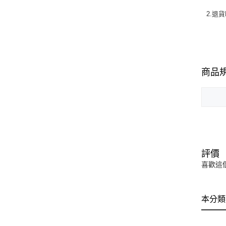
2.退
商品
評價
喜歡這
本分類