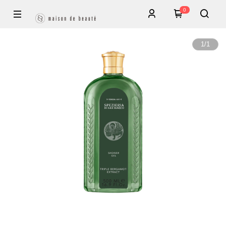
0
1
/
1