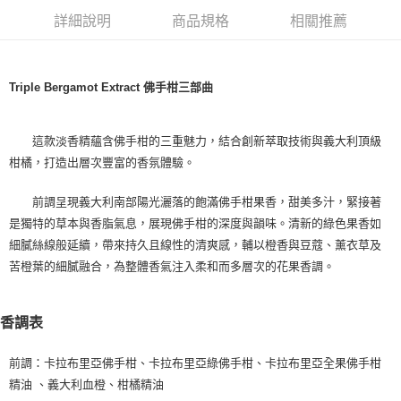
付款後全家取貨
詳細說明
商品規格
相關推薦
每筆NT$80，滿NT$1,000(含以上)免運費
付款後萊爾富取貨
每筆NT$100，滿NT$1,000(含以上)免運費
Triple Bergamot Extract 佛手柑三部曲
付款後7-11取貨
這款淡香精蘊含佛手柑的三重魅力，結合創新萃取技術與義大利頂級
每筆NT$80，滿NT$1,000(含以上)免運費
柑橘，打造出層次豐富的香氛體驗。
宅配(全站)
每筆NT$80，滿NT$1,000(含以上)免運費
前調呈現義大利南部陽光灑落的飽滿佛手柑果香，甜美多汁，緊接著
是獨特的草本與香脂氣息，展現佛手柑的深度與韻味。清新的綠色果香如
細膩絲線般延續，帶來持久且線性的清爽感，輔以橙香與豆蔻、薰衣草及
苦橙葉的細膩融合，為整體香氣注入柔和而多層次的花果香調。
香調表
前調：卡拉布里亞佛手柑、卡拉布里亞綠佛手柑、卡拉布里亞全果佛手柑
精油 、義大利血橙、柑橘精油