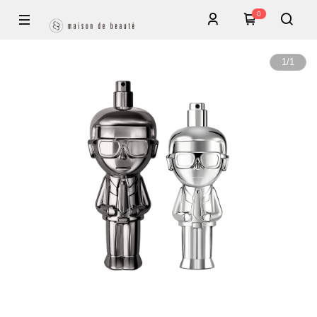
0
1
/
1