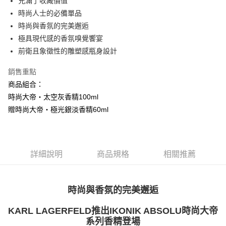
充滿了收藏價值
付款後全家取貨
時尚人士的必備單品
每筆NT$80，滿NT$1,000(含以上)免運費
時尚與香氛的完美邂逅
付款後萊爾富取貨
極具現代感的香氛嗅覺饗宴
每筆NT$100，滿NT$1,000(含以上)免運費
前衛且象徵性的雕塑感瓶身設計
付款後7-11取貨
銷售重點
每筆NT$80，滿NT$1,000(含以上)免運費
商品組合：
時尚大帝‧太空灰香精100ml
宅配(全站)
贈時尚大帝‧極光銀淡香精60ml
每筆NT$80，滿NT$1,000(含以上)免運費
詳細說明
商品規格
相關推薦
時尚與香氛的完美邂逅
KARL LAGERFELD推出IKONIK ABSOLU時尚大帝
系列香精登場