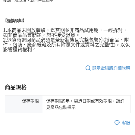
後調 │灰琥珀、波本香草精萃
【退換須知】
1.本商品未開放體驗，鑑賞期並非商品試用期，一經拆封，
如非商品品質問題，恕不接受退貨。
2.退貨時退回商品必須是全新狀態且完整包裝(保持商品、附
件、包裝、廠商紙箱及所有附隨文件或資料之完整性)，
以免
影響退貨權利。
顯示電腦版詳細說明
商品規格
保存期限
保存期限5年，製造日期或有效期限，請詳
見產品包裝標示
客服