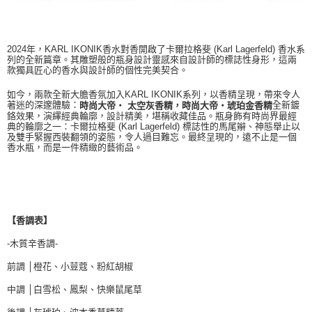
2024年，KARL IKONIK香水對香開啟了卡爾拉格斐 (Karl Lagerfeld) 香水系
列的全新篇章。其雕塑般的瓶身設計靈感​​來自設計師的標誌性身形，這兩
款獨具匠心的香水與設計師的個性完美契合。
如今，兩款全新大膽香氛加入KARL IKONIK系列，以香精呈現，帶來令人
著迷的深邃體驗：
全新鍍
時尚大帝‧ 太空灰香精，時尚大帝‧琥珀金香精
鉻效果，演繹經典輪廓，設計精美，堪稱收藏佳品。瓶身飾有時尚界最經
典的輪廓之一：卡爾拉格斐 (Karl Lagerfeld) 標誌性的馬尾辮、神態舉止以
及雙手緊握西裝翻領的姿態，令人過目難忘。最終呈現的，遠不止是一個
香水瓶，而是一件精緻的藝術品。
【香調表】
-木質辛香調-
前調 │橙花、小荳蔻、粉紅胡椒
中調 │白雪松、鳳梨、快樂鼠尾草