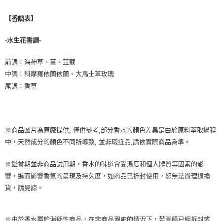
【香調表】
-水生花香調-
前調：海神草、薑、荳蔻
中調：科摩羅依蘭依蘭、大馬士革玫瑰
尾調：香草
※商品圖片為原廠提供
僅供參考
部分香水的顏色差異是由於原料萃取過程
,
,
中，天然成分的顏色不同所導致
並非瑕疵品
請依實際商品為準。
,
,
※鑑賞期並非商品試用期，香水的味道會受溫度和個人體質等因素的影
響，進而影響香氣的呈現及持久度，如商品已拆封使用，恕無法辦理退換
貨，請見諒。
※由於香水屬於消耗性商品，在非商品瑕疵的情況下，若膠膜已經拆封或