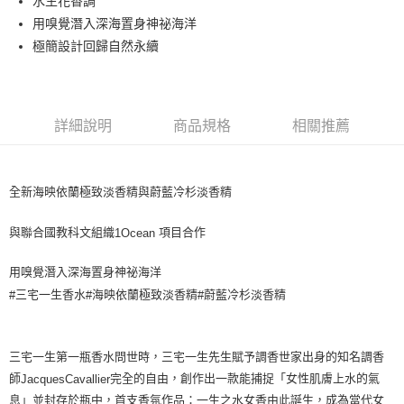
水生花香調
付款後全家取貨
用嗅覺潛入深海置身神祕海洋
每筆NT$80，滿NT$1,000(含以上)免運費
極簡設計回歸自然永續
付款後萊爾富取貨
每筆NT$100，滿NT$1,000(含以上)免運費
付款後7-11取貨
詳細說明
商品規格
相關推薦
每筆NT$80，滿NT$1,000(含以上)免運費
宅配(全站)
全新海映依蘭極致淡香精與蔚藍冷杉淡香精
每筆NT$80，滿NT$1,000(含以上)免運費
與聯合國教科文組織
項目合作
1Ocean
用嗅覺潛入深海置身神祕海洋
三宅一生香水
海映依蘭極致淡香精
蔚藍冷杉淡香精
#
#
#
三宅一生第一瓶香水問世時，三宅一生先生賦予調香世家出身的知名調香
師
完全的自由，創作出一款能捕捉「女性肌膚上水的氣
JacquesCavallier
息」並封存於瓶中，首支香氛作品：一生之水女香由此誕生，成為當代女