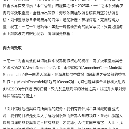
性香水界首支探索「水生香調」的經典之作。
年，一生之水系列再次
2025
向海洋汲取靈感，全新推出鉅作：海映依蘭極致淡香精與蔚藍冷杉淡香
精，創作靈感源自浩瀚無界的海洋，遼闊壯麗、神秘深邃，充滿磅礴力
量。現在，三宅一生邀請你，奔赴一場嶄新驚奇的感官享受，只需追隨海
面上粼粼波光的銀色倒影，開啟嗅覺旅程！
向大海致敬
三宅一生將香氛藝術與海底探索視為創作核心的橋樑，為了汲取靈感與著
名潛水攝影師
合作，兩位調香師
與
AlexisRosenfeld
AmandineClerc-Marie
也一同潛入深海，在海洋探勘中啟發出向海洋之美致敬的香氛
SophieLabbé
鉅作。由
發起的
項目同時也是與聯合國教科文組織
AlexisRosenfeld
1Ocean
合作進行的任務，致力於呈現海洋的壯麗之美，並提升大眾對海
(UNESCO)
洋保育議題的關注。
「面對環境危機與深海所面臨的威脅，我們有責任揭示其潛藏的豐富資
源。我們的目標是更深入了解這個複雜而鮮為人知的領域，並藉此激起大
眾對海洋的熱愛與關注。唯有熱愛，才能導引人們共同守護它，因此，我