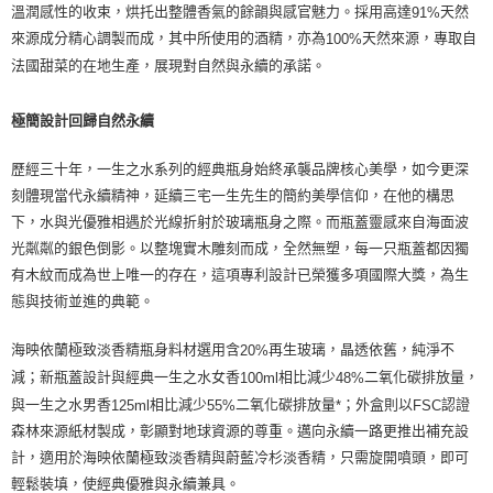
溫潤感性的收束，烘托出整體香氣的餘韻與感官魅力。採用高達
天然
91%
來源成分精心調製而成，其中所使用的酒精，亦為
天然來源，專取自
100%
法國甜菜的在地生產，展現對自然與永續的承諾。
極簡設計回歸自然永續
歷經三十年，一生之水系列的經典瓶身始終承襲品牌核心美學，如今更深
刻體現當代永續精神，延續三宅一生先生的簡約美學信仰，在他的構思
下，水與光優雅相遇於光線折射於玻璃瓶身之際。而瓶蓋靈感來自海面波
光粼粼的銀色倒影。以整塊實木雕刻而成，全然無塑，每一只瓶蓋都因獨
有木紋而成為世上唯一的存在，這項專利設計已榮獲多項國際大獎，為生
態與技術並進的典範。
海映依蘭極致淡香精瓶身料材選用含
再生玻璃，晶透依舊，純淨不
20%
減；新瓶蓋設計與經典一生之水女香
相比減少
二氧化碳排放量，
100ml
48%
與一生之水男香
相比減少
二氧化碳排放量
；外盒則以
認證
125ml
55%
*
FSC
森林來源紙材製成，彰顯對地球資源的尊重。邁向永續一路更推出補充設
計，適用於海映依蘭極致淡香精與蔚藍冷杉淡香精，只需旋開噴頭，即可
輕鬆裝填，使經典優雅與永續兼具。