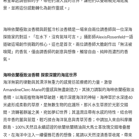
希望牽起調香師的手，帶他們潛入我的世界，讓他們以雙眼親見海底風
景，並將這份感動轉化為創作靈感。」
海映依蘭極致淡香精與蔚藍冷杉淡香精是一場來自兩位調香師與一位深海
探險家的對話。「在水下，沒有氣味可言。」攝影師
一語
AlexisRosenfeld
道破這場創作挑戰的核心。這也是首次，兩位調香師大膽創作出「無法被
嗅聞」的香氛，僅由調香師的創意與想像，觸發自由、純粹而濃烈的香
氣。
海映依蘭極致淡香精 探索深邃的海底世界
海洋無窮的律動與其漂浮無重力的感覺彷若療癒的力量，激發
的靈感與無盡創造力，其操刀調製的海映依蘭極致淡
AmandineClerc-Marie
香精，以海底植物海神草破題，揭示深邃海洋的神秘，海神草於水深達
40
米處形成柔軟的草原，是無數生物的庇護所，那片水生草原於光影交錯
間，流轉著靜謐之美，宛如夢幻世界；其溫潤且帶有水感的特性，結合明
亮辛香的薑與荳蔻，輕巧揉合海洋氣息與青草芳香；中調加入來自科摩羅
群島、
天然且永續認證的依蘭依蘭精油與大馬士革玫瑰交錯堆疊層
100%
次，在海洋中注入一縷優雅花香的想像；尾調以天然浸漬香草收尾，帶來