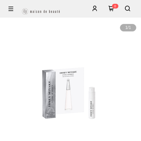
0
1
/
1