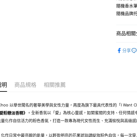
付款後7-1
隨機香水筆7
每筆NT$8
隨機品牌
宅配(全站)
每筆NT$8
商品相關分
品牌總覽
分享
淡香精
女香
說明
商品規格
相關推薦
y Choo 以舉世聞名的奢華美學與女性力量，再度為旗下最具代表性的「I Want
。全新香氛以「愛」為核心靈感，如閨蜜間的支持、任何情感
愛粉戀淡香精》
能量化作自信活力的粉色香氣，打造一款專為現代女性而生、充滿愉悅與高級感
」化作日常中最亮眼的能量，以輕盈明亮的花果琥珀調綻放粉色自信，每一次穿