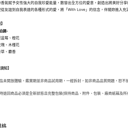
份香氣賦予女性強大的自我珍愛能量，散發出全方位的愛意，創造出將美好分享
從友誼到自我表達的各種形式的愛，將「With Love」的信念，伴隨妳進入
表】
珀調-
覆盆莓、橙花
玫瑰、木槿花
香草、麝香
換須知】
商品未開放體驗，鑑賞期並非商品試用期，一經拆封，如非商品品質問題，恕不
貨時退回商品必須是全新狀態且完整包裝(保持商品、附件、包裝、廠商紙箱及所
規格