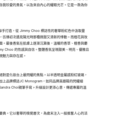
自我珍愛的勇氣，以及來自內心的耀眼光芒。它是一款為你
lariu聯手打造，從 Jimmy Choo 標誌性的奢華粉紅色中汲取靈
，彷彿初次遇見陽光時那種微甜又清新的悸動。而橙花與玫
圍。最後香氣在肌膚上逐漸沉澱後，溫暖的香草、檀香與麝
y Choo 的性感與自信。整體香氛呈現甜美、明亮、優雅且
現魅力與存在感。
絕對是化妝台上最閃耀的焦點。以半透明金屬感粉紅玻璃，
品牌標誌JC Monogram，如同品牌高跟鞋的閃耀細
ndra Choi親筆手寫
升級設計更添心意，傳遞專屬的溫
，
慶典。它以奢華的嗅覺層次，為歲末注入一股振奮人心的活