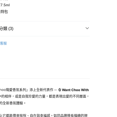
1取貨
.5ml
0，滿NT$1,000(含以上)免運費
托特包
0，滿NT$1,000(含以上)免運費
類 (3)
JIMMY CHOO
客服
 Choo熾愛香氛系列」添上全新代表作 ─
《
I Want Choo With
中的相伴，或是自我珍愛的力量，都是表現出愛的不同層面，
的全新香氛體驗。
上它都能帶來愉悅、自在與幸福感。如同品牌擅長描繪的現