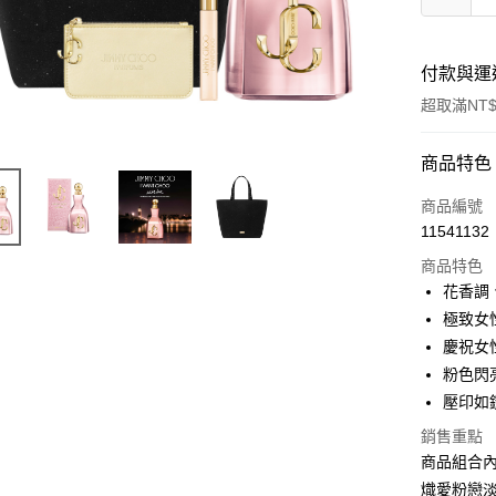
付款與運
超取滿NT$
付款方式
商品特色
信用卡一
商品編號
11541132
ATM付款
商品特色
花香調
運送方式
極致女
慶祝女
付款後全
粉色閃
每筆NT$8
壓印如
付款後萊
銷售重點
每筆NT$1
商品組合內
熾愛粉戀淡