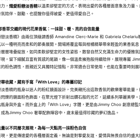
魅力，
以溫柔卻堅定的方式，表現出愛的各種層面意象及力量、
熾愛粉戀淡香精
香氛陪伴、鼓勵、也提醒你值得被愛、更值得愛自己。
郁香草交織的現代花果香氣：一抹甜、暖、亮的自信能量
淡香精》由兩位頂級調香師 Amandine Clerc-Marie 和 Gabriela Che
氣以一種明亮而柔和的節奏展開。開場將覆盆莓與柑橘精華帶來輕盈的果香氣息
香層層堆疊綻放，如同柔軟卻堅定的女性姿態，散發自然又充滿生命力的優雅氛
現，留下細膩且富有質感的尾韻，像一個溫柔擁抱般持續陪伴，展現專屬 Jimm
意的粉色調性，既親近又具獨特記憶點，非常適合日常使用，也能在重要時刻展
奢華收藏，藏有手寫「
With Love
」的專屬印記
戀淡香精的瓶身以迷人的粉紅鏡面設計，完美襯托出這款香氛的歡樂奢華能量，
閃爍的鏡面粉色飾面，在聚光燈下折射出鑽石般的光芒，延續系列華麗美學。加上
瓶身與外盒。而外盒上的「With Love」字體，更是由Jimmy Choo 創意總監Sa
成為Jimmy Choo 奢華配飾陣容中，歲末最值得珍藏的夢幻逸品。
能量以不同層次展現，為每一天點亮一抹粉色自信
表現，更是傳達愛的各種層面定義，無論是對摯愛友誼、愛情與無畏自信的盛大