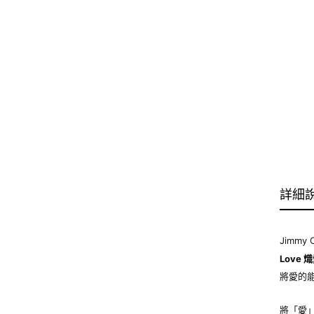
詳細
Jimm
Love
熾
將愛的
將「愛