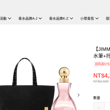
活動
香水品牌A-J
香水品牌K-Z
小眾香氛
探
【JIM
水筆+
超取滿NT$
NT$4,
NT$4,930
數量