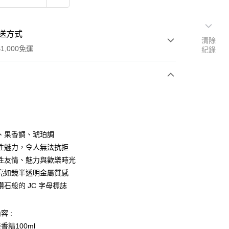
送方式
清除
1,000免運
紀錄
次付款
、果香調、琥珀調
性魅力，令人無法抗拒
性友情、魅力與歡樂時光
家取貨
亮如鏡半透明金屬質感
0，滿NT$1,000(含以上)免運費
鑽石般的 JC 字母標誌
爾富取貨
00，滿NT$1,000(含以上)免運費
容 :
香精100ml