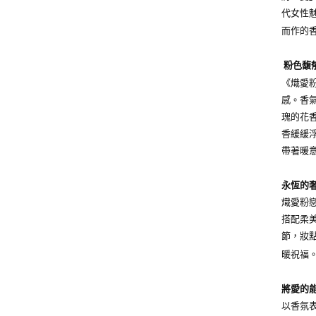
代女性
而作的
粉色馥
《熾愛粉戀
感。香
瑰的花
香緩緩浮
帶著暖
永恆的
熾愛粉
搭配柔美
節，妝點
暖祝福。
將愛的
以香氛