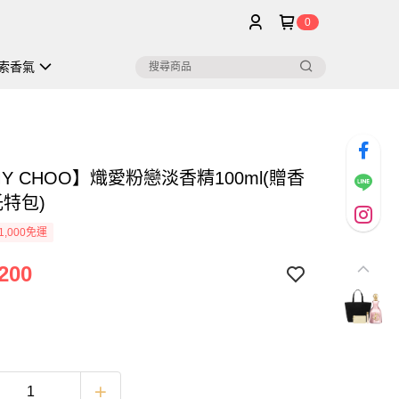
0
索香氣
MY CHOO】熾愛粉戀淡香精100ml(贈香
托特包)
1,000免運
200