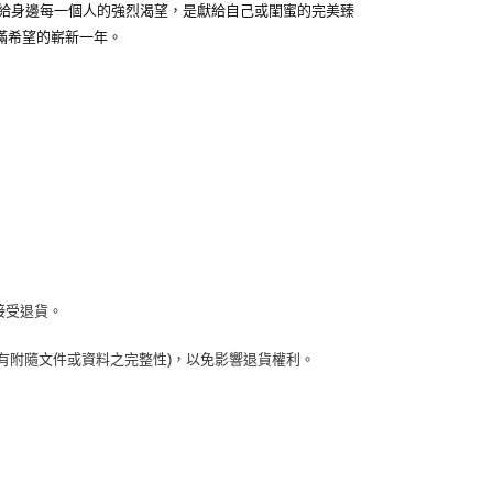
給身邊每一個人的強烈渴望，是獻給自己或閨蜜的完美臻
充滿希望的嶄新一年。
接受退貨。
有附隨文件或資料之完整性)，以免影響退貨權利。