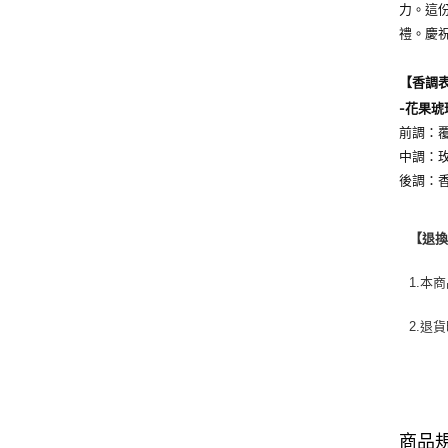
力。這
禮。慶祝
【香調
-
花果琥
前調：
中調：
後調：
【退
1.本
2.退
商品