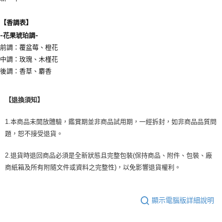
【香調表】
-
花果琥珀調-
前調：覆盆莓、橙花
中調：玫瑰、木槿花
後調：香草、麝香
【退換須知】
1.本商品未開放體驗，鑑賞期並非商品試用期，一經拆封，如非商品品質問
題，恕不接受退貨。
2.退貨時退回商品必須是全新狀態且完整包裝(保持商品、附件、包裝、廠
商紙箱及所有附隨文件或資料之完整性)，以免影響退貨權利。
顯示電腦版詳細說明