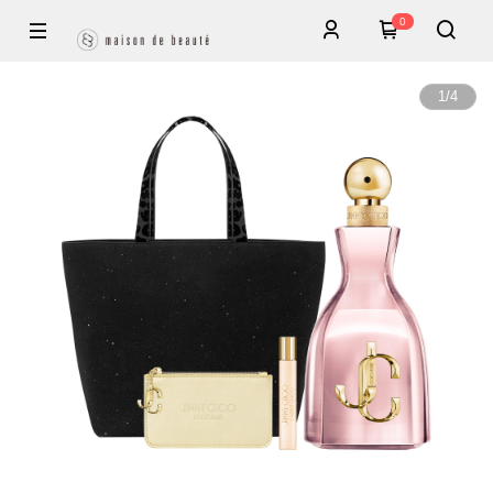
0
1
/
4