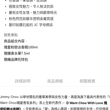
花香調、果香調、琥珀調
付款後全家取貨
極致女性魅力，令人無法抗拒
每筆NT$80，滿NT$1,000(含以上)免運費
慶祝女性友情、魅力與歡樂時光
付款後萊爾富取貨
粉色閃亮如鏡半透明金屬質感
每筆NT$100，滿NT$1,000(含以上)免運費
壓印如鑽石般的 JC 字母標誌
付款後7-11取貨
銷售重點
每筆NT$80，滿NT$1,000(含以上)免運費
商品組合內容 :
熾愛粉戀淡香精100ml
宅配(全站)
隨機香水筆7.5ml
每筆NT$80，滿NT$1,000(含以上)免運費
隨機品牌托特包
詳細說明
商品規格
相關推薦
Jimmy Choo 以舉世聞名的奢華美學與女性力量，再度為旗下最具代表性的「I
Want Choo熾愛香氛系列」添上全新代表作 ─
《
I Want Choo With Love
熾
。全新香氛以「愛」為核心靈感，如閨蜜間的支持、任何情感
愛粉戀淡香精》