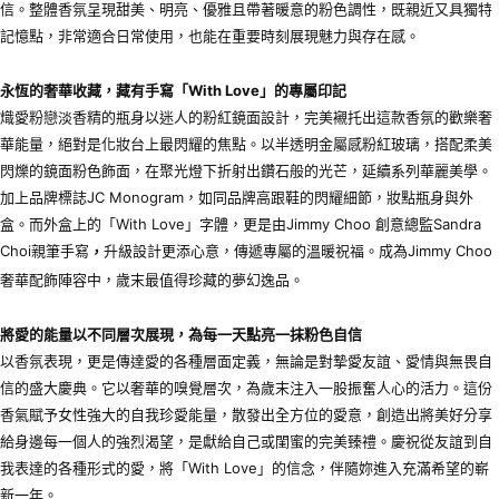
信。整體香氛呈現甜美、明亮、優雅且帶著暖意的粉色調性，既親近又具獨特
記憶點，非常適合日常使用，也能在重要時刻展現魅力與存在感。
永恆的奢華收藏，藏有手寫「
With Love
」的專屬印記
熾愛粉戀淡香精的瓶身以迷人的粉紅鏡面設計，完美襯托出這款香氛的歡樂奢
華能量，絕對是化妝台上最閃耀的焦點。以半透明金屬感粉紅玻璃，搭配柔美
閃爍的鏡面粉色飾面，在聚光燈下折射出鑽石般的光芒，延續系列華麗美學。
加上品牌標誌JC Monogram，如同品牌高跟鞋的閃耀細節，妝點瓶身與外
盒。而外盒上的「With Love」字體，更是由Jimmy Choo 創意總監Sandra
Choi親筆手寫
升級設計更添心意，傳遞專屬的溫暖祝福。成為Jimmy Choo
，
奢華配飾陣容中，歲末最值得珍藏的夢幻逸品。
將愛的能量以不同層次展現，為每一天點亮一抹粉色自信
以香氛表現，更是傳達愛的各種層面定義，無論是對摯愛友誼、愛情與無畏自
信的盛大慶典。它以奢華的嗅覺層次，為歲末注入一股振奮人心的活力。這份
香氣賦予女性強大的自我珍愛能量，散發出全方位的愛意，創造出將美好分享
給身邊每一個人的強烈渴望，是獻給自己或閨蜜的完美臻禮。慶祝從友誼到自
我表達的各種形式的愛，將「With Love」的信念，伴隨妳進入充滿希望的嶄
新一年。