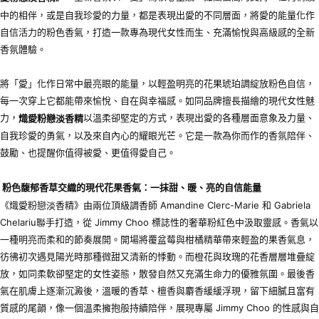
中的相伴，或是自我珍愛的力量，都是表現出愛的不同層面，將愛的能量化作
自信活力的粉色香氣，打造一款專為現代女性而生、充滿愉悅與高級感的全新
香氛體驗。
將「愛」化作日常中最亮眼的能量，以輕盈明亮的花果琥珀調綻放粉色自信，
每一次穿上它都能帶來愉悅、自在與幸福感。如同品牌擅長描繪的現代女性魅
力，
以溫柔卻堅定的方式，表現出愛的各種層面意象及力量、
熾愛粉戀淡香精
自我珍愛的勇氣，以及來自內心的耀眼光芒。它是一款為你而作的香氛陪伴、
鼓勵、也提醒你值得被愛、更值得愛自己。
粉色馥郁香草交織的現代花果香氣：一抹甜、暖、亮的自信能量
《熾愛粉戀淡香精》由兩位頂級調香師 Amandine Clerc-Marie 和 Gabriela
Chelariu聯手打造，從 Jimmy Choo 標誌性的奢華粉紅色中汲取靈感。香氣以
一種明亮而柔和的節奏展開。開場將覆盆莓與柑橘精華帶來輕盈的果香氣息，
彷彿初次遇見陽光時那種微甜又清新的悸動。而橙花與玫瑰的花香層層堆疊綻
放，如同柔軟卻堅定的女性姿態，散發自然又充滿生命力的優雅氛圍。最後香
氣在肌膚上逐漸沉澱後，溫暖的香草、檀香與麝香緩緩浮現，留下細膩且富有
質感的尾韻，像一個溫柔擁抱般持續陪伴，展現專屬 Jimmy Choo 的性感與自