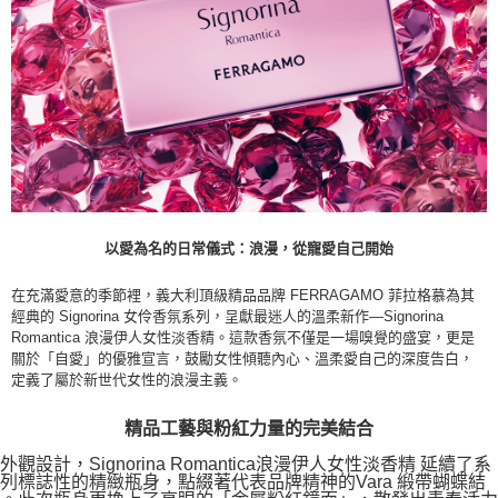
以愛為名的日常儀式：浪漫，從寵愛自己開始
在充滿愛意的季節裡，義大利頂級精品品牌 FERRAGAMO 菲拉格慕為其
經典的 Signorina 女伶香氛系列，呈獻最迷人的溫柔新作—Signorina
Romantica 浪漫伊人女性淡香精。這款香氛不僅是一場嗅覺的盛宴，更是
關於「自愛」的優雅宣言，鼓勵女性傾聽內心、溫柔愛自己的深度告白，
定義了屬於新世代女性的浪漫主義。
精品工藝與粉紅力量的完美結合
外觀設計，Signorina Romantica浪漫伊人女性淡香精 延續了系
列標誌性的精緻瓶身，點綴著代表品牌精神的Vara 緞帶蝴蝶結