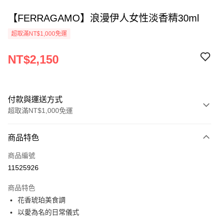
【FERRAGAMO】浪漫伊人女性淡香精30ml
超取滿NT$1,000免運
NT$2,150
付款與運送方式
超取滿NT$1,000免運
付款方式
商品特色
信用卡一次付款
商品編號
ATM付款
11525926
運送方式
商品特色
花香琥珀美食調
付款後全家取貨
以愛為名的日常儀式
每筆NT$80，滿NT$1,000(含以上)免運費