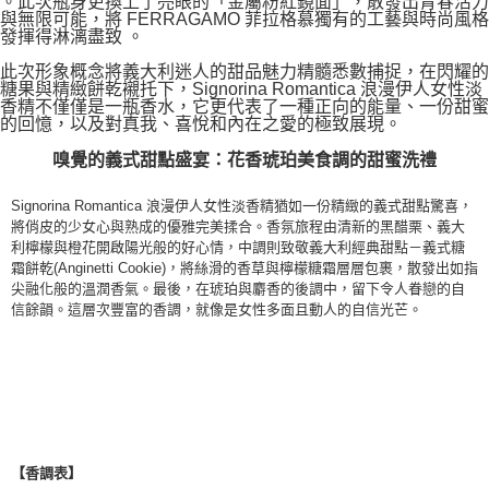
。此次瓶身更換上了亮眼的「金屬粉紅鏡面」，散發出青春活力
與無限可能，將 FERRAGAMO 菲拉格慕獨有的工藝與時尚風格
發揮得淋漓盡致 。
此次形象概念將義大利迷人的甜品魅力精髓悉數捕捉，在閃耀的
糖果與精緻餅乾襯托下，Signorina Romantica 浪漫伊人女性淡
香精不僅僅是一瓶香水，它更代表了一種正向的能量、一份甜蜜
的回憶，以及對真我、喜悅和內在之愛的極致展現。
嗅覺的義式甜點盛宴：花香琥珀美食調的甜蜜洗禮
Signorina Romantica 浪漫伊人女性淡香精猶如一份精緻的義式甜點驚喜，
將俏皮的少女心與熟成的優雅完美揉合。香氛旅程由清新的黑醋栗、義大
利檸檬與橙花開啟陽光般的好心情，中調則致敬義大利經典甜點－義式糖
霜餅乾(Anginetti Cookie)，將絲滑的香草與檸檬糖霜層層包裹，散發出如指
尖融化般的溫潤香氣。最後，在琥珀與麝香的後調中，留下令人眷戀的自
信餘韻。這層次豐富的香調，就像是女性多面且動人的自信光芒。
【香調表】