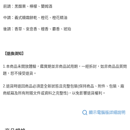
前調：
黑醋栗、檸檬、蘭姆酒
中調
：義式糖霜餅乾、橙花、橙花精油
後調
：香草、安息香、檀香、麝香、琥珀
【退換須知】
1.本商品未開放體驗，鑑賞期並非商品試用期，一經拆封，如非商品品質問
題，恕不接受退貨。
2.退貨時退回商品必須是全新狀態且完整包裝(保持商品、附件、包裝、廠
商紙箱及所有附隨文件或資料之完整性)，以免影響退貨權利。
顯示電腦版詳細說明