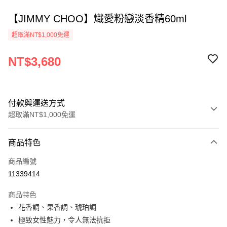
【JIMMY CHOO】熾愛粉戀淡香精60ml
超取滿NT$1,000免運
NT$3,680
付款與運送方式
超取滿NT$1,000免運
付款方式
商品特色
信用卡一次付款
商品編號
ATM付款
11339414
運送方式
商品特色
花香調、果香調、琥珀調
付款後全家取貨
極致女性魅力，令人無法抗拒
每筆NT$80，滿NT$1,000(含以上)免運費