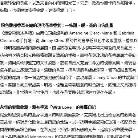
自我珍愛的勇氣，以及來自內心的耀眼光芒。它是一款為你而作的香氛陪伴、
鼓勵、也提醒你值得被愛、更值得愛自己。
粉色馥郁香草交織的現代花果香氣：一抹甜、暖、亮的自信能量
《熾愛粉戀淡香精》由兩位頂級調香師 Amandine Clerc-Marie 和 Gabriela
Chelariu聯手打造，從 Jimmy Choo 標誌性的奢華粉紅色中汲取靈感。香氣以
一種明亮而柔和的節奏展開。開場將覆盆莓與柑橘精華帶來輕盈的果香氣息，
彷彿初次遇見陽光時那種微甜又清新的悸動。而橙花與玫瑰的花香層層堆疊綻
放，如同柔軟卻堅定的女性姿態，散發自然又充滿生命力的優雅氛圍。最後香
氣在肌膚上逐漸沉澱後，溫暖的香草、檀香與麝香緩緩浮現，留下細膩且富有
質感的尾韻，像一個溫柔擁抱般持續陪伴，展現專屬 Jimmy Choo 的性感與自
信。整體香氛呈現甜美、明亮、優雅且帶著暖意的粉色調性，既親近又具獨特
記憶點，非常適合日常使用，也能在重要時刻展現魅力與存在感。
永恆的奢華收藏，藏有手寫「
With Love
」的專屬印記
熾愛粉戀淡香精的瓶身以迷人的粉紅鏡面設計，完美襯托出這款香氛的歡樂奢
華能量，絕對是化妝台上最閃耀的焦點。以半透明金屬感粉紅玻璃，搭配柔美
閃爍的鏡面粉色飾面，在聚光燈下折射出鑽石般的光芒，延續系列華麗美學。
加上品牌標誌JC Monogram，如同品牌高跟鞋的閃耀細節，妝點瓶身與外