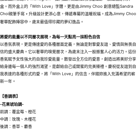
盒。而外盒上的「With Love」字體，更是由Jimmy Choo 創意總監Sandra
Choi親筆手寫
升級設計更添心意，傳遞專屬的溫暖祝福。成為Jimmy Choo
，
奢華配飾陣容中，歲末最值得珍藏的夢幻逸品。
將愛的能量以不同層次展現，為每一天點亮一抹粉色自信
以香氛表現，更是傳達愛的各種層面定義，無論是對摯愛友誼、愛情與無畏自
信的盛大慶典。它以奢華的嗅覺層次，為歲末注入一股振奮人心的活力。這份
香氣賦予女性強大的自我珍愛能量，散發出全方位的愛意，創造出將美好分享
給身邊每一個人的強烈渴望，是獻給自己或閨蜜的完美臻禮。慶祝從友誼到自
我表達的各種形式的愛，將「With Love」的信念，伴隨妳進入充滿希望的嶄
新一年。
【香調表】
-
花果琥珀調-
前調：覆盆莓、橙花
中調：玫瑰、木槿花
後調：香草、麝香