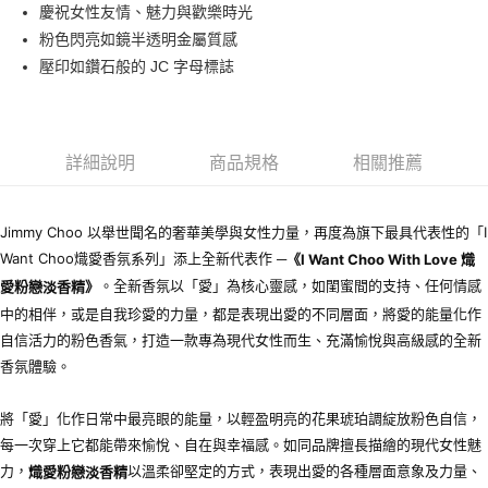
慶祝女性友情、魅力與歡樂時光
付款後萊爾富取貨
粉色閃亮如鏡半透明金屬質感
每筆NT$100，滿NT$1,000(含以上)免運費
壓印如鑽石般的 JC 字母標誌
付款後7-11取貨
每筆NT$80，滿NT$1,000(含以上)免運費
詳細說明
商品規格
相關推薦
宅配(全站)
每筆NT$80，滿NT$1,000(含以上)免運費
Jimmy Choo 以舉世聞名的奢華美學與女性力量，再度為旗下最具代表性的「I
Want Choo熾愛香氛系列」添上全新代表作 ─
《
I Want Choo With Love
熾
。全新香氛以「愛」為核心靈感，如閨蜜間的支持、任何情感
愛粉戀淡香精》
中的相伴，或是自我珍愛的力量，都是表現出愛的不同層面，將愛的能量化作
自信活力的粉色香氣，打造一款專為現代女性而生、充滿愉悅與高級感的全新
香氛體驗。
將「愛」化作日常中最亮眼的能量，以輕盈明亮的花果琥珀調綻放粉色自信，
每一次穿上它都能帶來愉悅、自在與幸福感。如同品牌擅長描繪的現代女性魅
力，
以溫柔卻堅定的方式，表現出愛的各種層面意象及力量、
熾愛粉戀淡香精