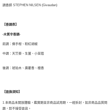
調香師 STEPHEN NILSEN (Givaudan)
【香調表】
-木質辛香調-
前調：佛手柑、粉紅胡椒
中調：天竺葵、生薑、小荳蔻
後調：琥珀木、廣藿香、檀香
【退換須知】
1.本商品未開放體驗，鑑賞期並非商品試用期，一經拆封，如非商品品質問
題，恕不接受退貨。