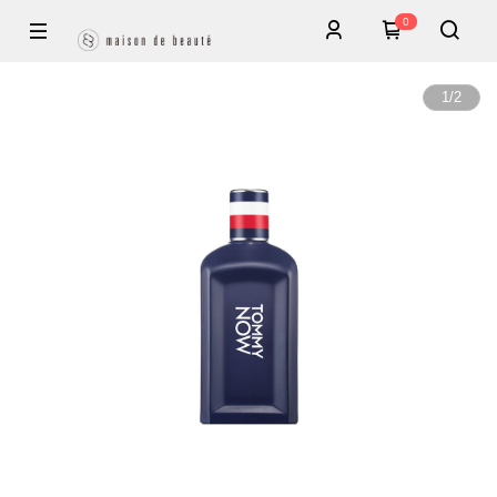
0
1
/
2