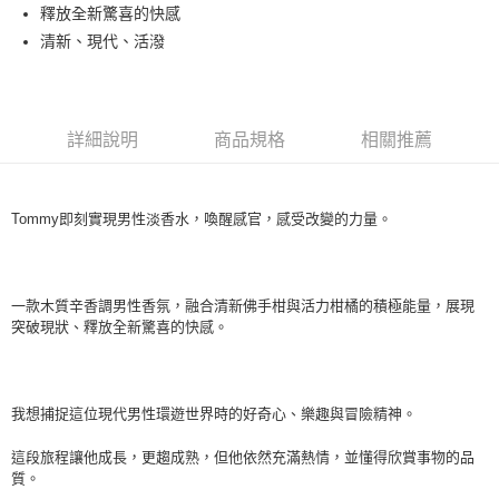
釋放全新驚喜的快感
每筆NT$80，滿NT$1,000(含以上)免運費
清新、現代、活潑
付款後萊爾富取貨
每筆NT$100，滿NT$1,000(含以上)免運費
付款後7-11取貨
詳細說明
商品規格
相關推薦
每筆NT$80，滿NT$1,000(含以上)免運費
宅配(全站)
Tommy即刻實現男性淡香水，喚醒感官，感受改變的力量。
每筆NT$80，滿NT$1,000(含以上)免運費
一款木質辛香調男性香氛，融合清新佛手柑與活力柑橘的積極能量，展現
突破現狀、釋放全新驚喜的快感。
我想捕捉這位現代男性環遊世界時的好奇心、樂趣與冒險精神。
這段旅程讓他成長，更趨成熟，但他依然充滿熱情，並懂得欣賞事物的品
質。