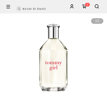
0
1
/
2