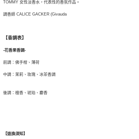
TOMMY 女性淡香水，代表性的香氛作品。
調香師 CALICE GACKER (Givauda
【香調表】
-花香果香調-
前調：佛手柑、薄荷
中調：茉莉、玫瑰、冰茶香調
後調：檀香、琥珀、麝香
【退換須知】