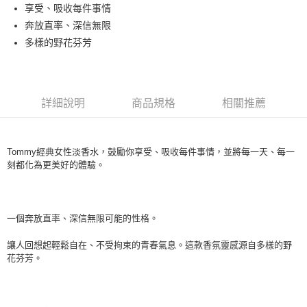
享受、吸收每件事情
每筆NT$80，滿NT$1,000(含以上)免運費
奔放直率、深信無限
付款後萊爾富取貨
多樣的野花芬芳
每筆NT$100，滿NT$1,000(含以上)免運費
付款後7-11取貨
每筆NT$80，滿NT$1,000(含以上)免運費
詳細說明
商品規格
相關推薦
宅配(全站)
每筆NT$80，滿NT$1,000(含以上)免運費
Tommy經典女性淡香水，鼓勵你享受、吸收每件事情，並將每一天、每一
刻都化為更美好的體驗。
一個奔放直率、深信無限可能的性格。
讓人回想起輕鬆自在、不受拘束的青春氣息。這款香氛靈感源自多樣的野
花芬芳。