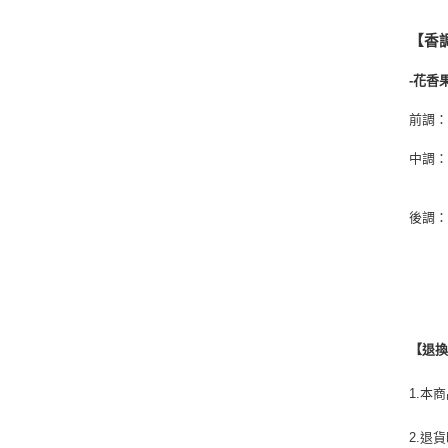
【香
-花香
前調
中調
後調
【退
1.本
2.退