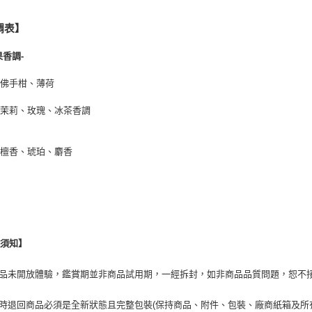
調表】
果香調-
：佛手柑、薄荷
：茉莉、玫瑰、冰茶香調
：檀香、琥珀、麝香
換須知】
商品未開放體驗，鑑賞期並非商品試用期，一經拆封，如非商品品質問題，恕不
貨時退回商品必須是全新狀態且完整包裝(保持商品、附件、包裝、廠商紙箱及所