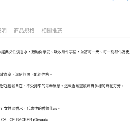
淡香水
每筆NT$8
女香
宅配(全站)
每筆NT$8
說明
商品規格
相關推薦
my經典女性淡香水，鼓勵你享受、吸收每件事情，並將每一天、每一刻都化為
奔放直率、深信無限可能的性格。
回想起輕鬆自在、不受拘束的青春氣息。這款香氛靈感源自多樣的野花芬芳。
MY 女性淡香水，代表性的香氛作品。
CALICE GACKER (Givauda