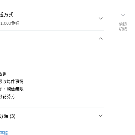
送方式
1,000免運
清除
紀錄
次付款
香調
吸收每件事情
率、深信無限
家取貨
野花芬芳
0，滿NT$1,000(含以上)免運費
爾富取貨
類 (3)
00，滿NT$1,000(含以上)免運費
TOMMY HILFIGER
1取貨
客服