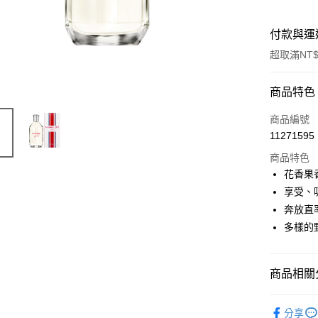
付款與運
超取滿NT$
付款方式
商品特色
信用卡一
商品編號
11271595
ATM付款
商品特色
花香果
運送方式
享受、
奔放直
付款後全
多樣的
每筆NT$8
付款後萊
商品相關分
每筆NT$1
品牌總覽
付款後7-1
分享