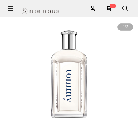
0
1
/
2