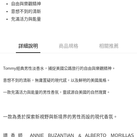
自由與樂觀精神
每筆NT$80，滿NT$1,000(含以上)免運費
意想不到的清新
付款後萊爾富取貨
充滿活力與能量
每筆NT$100，滿NT$1,000(含以上)免運費
付款後7-11取貨
每筆NT$80，滿NT$1,000(含以上)免運費
詳細說明
商品規格
相關推薦
宅配(全站)
每筆NT$80，滿NT$1,000(含以上)免運費
Tommy經典男性淡香水，捕捉美國公路旅行的自由與樂觀精神。
意想不到的清新，無庸置疑的現代感，以及鮮明的美國風格。
一款充滿活力與能量的男性香氛，靈感源自美國的自然瑰寶。
一款為勇於探索新視野與新境界的男性而設的現代香氛。
調香師 ANNIE BUZANTIAN & ALBERTO MORILLAS