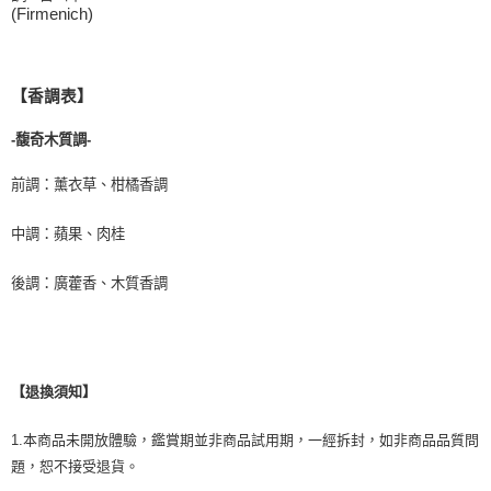
(Firmenich)
【香調表】
-馥奇木質調-
前調：薰衣草、柑橘香調
中調：蘋果、肉桂
後調：廣藿香、木質香調
【退換須知】
1.本商品未開放體驗，鑑賞期並非商品試用期，一經拆封，如非商品品質問
題，恕不接受退貨。