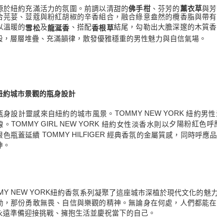
源於紐約充滿活力的氛圍。前調以清甜的
、芬芳的
與芳
佛手柑
薰衣草
合芫荽、荳蔻與粉紅胡椒的辛香組合，融合綠意盎然的欖香脂與帶有
以溫暖的
及
、搭配
結尾，勾勒出大膽深邃的木質香
雪松
龍涎香
香根草
般，層層堆疊、充滿韻律，散發優雅穩重的男性魅力與自信氣場。
紐約城市景觀的瓶身設計
TOMMY NEW YORK
瓶身設計靈感來自紐約的城市風景。
紐約男性
夕陽粉紅色呼
TOMMY GIRL NEW YORK
線。
紐約女性淡香水則以
TOMMY HILFIGER
銀色瓶蓋延續
經典香氛的金屬質感，同時呼應
神。
MY NEW YORK
紐約香氛系列
凝聚了這座城市深植於現代文化的魅
動，那份勇敢無畏、自信與樂觀的精神。無論身在何處，人們都能在
永遠準備迎接挑戰、擁抱生活並慶祝當下的自己。