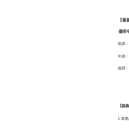
【香
-馥奇
前調
中調
後調
【退
1.本