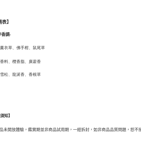
調表】
辛香調-
：薰衣草、佛手柑、鼠尾草
：香料、欖香脂、廣藿香
：雪松、龍涎香、香根草
換須知】
商品未開放體驗，鑑賞期並非商品試用期，一經拆封，如非商品品質問題，恕不