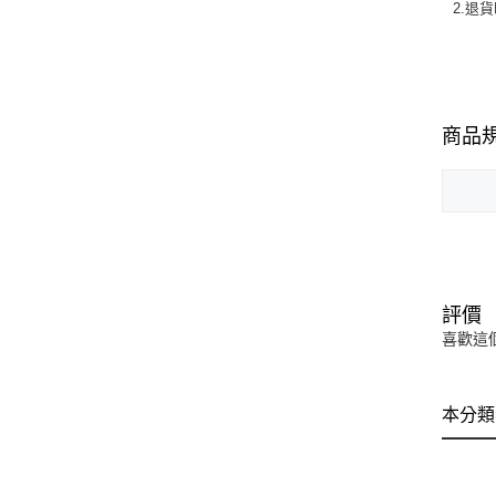
2.退
商品
評價
喜歡這
本分類