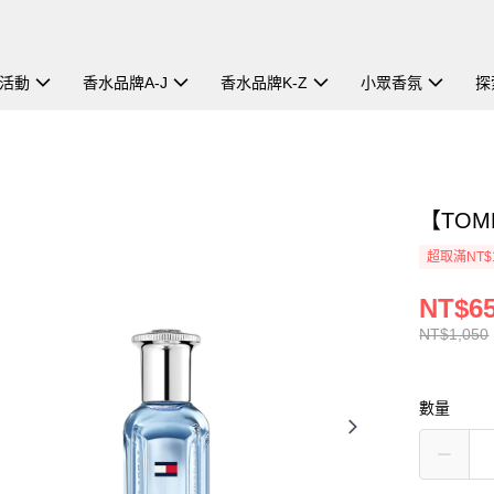
活動
香水品牌A-J
香水品牌K-Z
小眾香氛
探
【TOM
超取滿NT$
NT$6
NT$1,050
數量