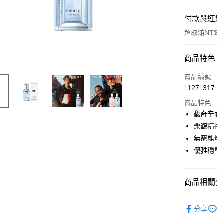
付款與運
超取滿NT$
付款方式
商品特色
信用卡一
商品編號
11271317
ATM付款
商品特色
馥奇辛
運送方式
樂觀精
無窮能
付款後全
優雅穩
每筆NT$8
付款後萊
商品相關分
每筆NT$1
品牌總覽
付款後7-1
分享
淡香水