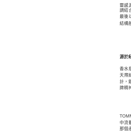
靈感
調結
最後
結構
源於
香水
天際
計，
牌精
TOM
中流
那個