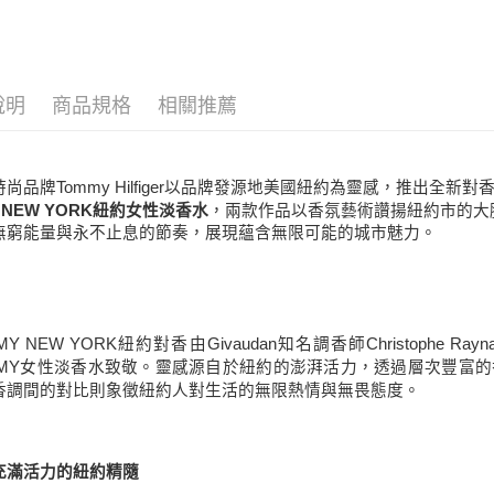
每筆NT$8
男香
宅配(全站)
每筆NT$8
說明
商品規格
相關推薦
時尚品牌
Tommy Hilfiger
以品牌發源地美國紐約為靈感，推出全新對
，兩款作品以香氛藝術讚揚紐約市的大
 NEW YORK
紐約女性淡香水
無窮能量與永不止息的節奏，展現蘊含無限可能的城市魅力。
MY NEW YORK
Givaudan
Christophe Rayn
紐約對香由
知名調香師
MY
女性淡香水致敬。靈感源自於紐約的澎湃活力，透過層次豐富的
香調間的對比則象徵紐約人對生活的無限熱情與無畏態度。
充滿活力的紐約精隨