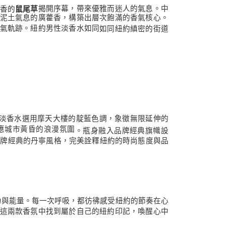
香的
揭開序幕，帶來優雅而迷人的氣息。中
鼠尾草
泥土氣息的廣藿香，構築出層次飽滿的香氣核心。
氣軌跡。紐約男性淡香水如同
如同紐約縝密的街道
淡香水選用摩天大樓的靛藍色調，象徵無限延伸的
應城市黃昏的浪漫氛圍
。瓶身融入品牌經典旗幟設
品牌經典的丹寧風格，
完美詮釋紐約的時尚態度與品
力與能量。每一次呼吸，都彷彿感受紐約的節奏在心
這兩款香氛中找到屬於自己的紐約印記，喚醒心中