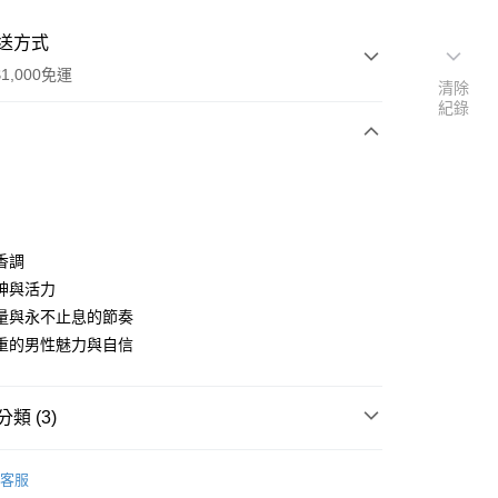
送方式
1,000免運
清除
紀錄
次付款
香調
神與活力
量與永不止息的節奏
家取貨
重的男性魅力與自信
0，滿NT$1,000(含以上)免運費
爾富取貨
類 (3)
00，滿NT$1,000(含以上)免運費
TOMMY HILFIGER
1取貨
客服