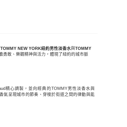
0，滿NT$1,000(含以上)免運費
0，滿NT$1,000(含以上)免運費
香
與
TOMMY NEW YORK
紐約男性淡香水
TOMMY
膽勇敢、樂觀精神與活力，體現了紐約的城市脈
aud
TOMMY
精心調製，並向經典的
男性淡香水與
香氣呈現城市的節奏、穿梭於街道之間的律動與能