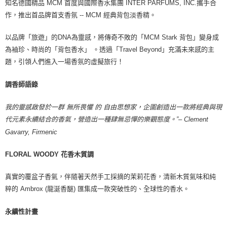
知名德國精品 MCM 首度與國際香水集團 INTER PARFUMS, INC.攜手合
作，推出首品牌首支香氛 -- MCM 經典背包淡香精。
以品牌「旅遊」的DNA為靈感，將傳奇不敗的「MCM Stark 背包」變身成
為袖珍、時尚的「背包香水」 。透過「Travel Beyond」充滿未來感的主
題，引領人們進入一場香氛的虛擬旅行！
調香師語錄
我的靈感啟發於一群 無所畏懼 的 自由思想家，企圖創造出一款將經典與現
代元素永續結合的香氣，營造出一種肆無忌憚的樂觀態度。”– Clement
Gavarry, Firmenic
FLORAL WOODY 花香木質調
真實的覆盆子香氣，伴隨著天然手工採摘的茉莉花香，清新木質氣味和純
粹的 Ambrox (龍涎香醚) 匯集成一款突破性的、全球性的香水。
永續性計畫