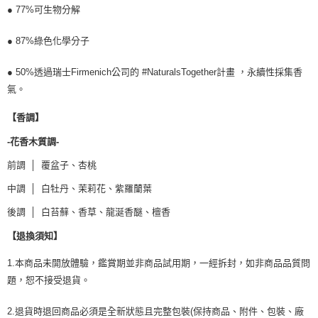
● 77%可生物分解
● 87%綠色化學分子
● 50%透過瑞士Firmenich公司的 #NaturalsTogether計畫 ，永續性採集香
氣。
【香調】
-花香木質調-
前調 │ 覆盆子、杏桃
中調 │ 白牡丹、茉莉花、紫羅蘭葉
後調 │ 白苔蘚、香草、龍涎香醚、檀香
【退換須知】
1.本商品未開放體驗，鑑賞期並非商品試用期，一經拆封，如非商品品質問
題，恕不接受退貨。
2.退貨時退回商品必須是全新狀態且完整包裝(保持商品、附件、包裝、廠