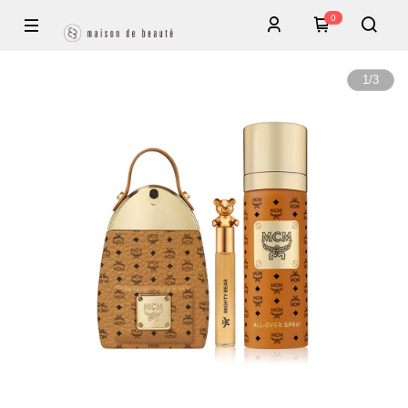
0
1
/
3