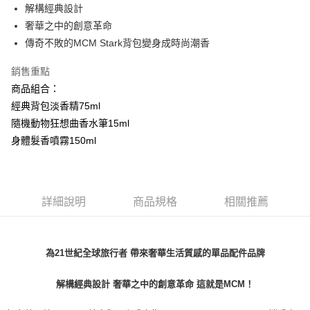
解構經典設計
每筆NT$80，滿NT$1,000(含以上)免運費
奢華之中的創意革命
付款後萊爾富取貨
傳奇不敗的MCM Stark背包變身成時尚潮香
每筆NT$100，滿NT$1,000(含以上)免運費
銷售重點
付款後7-11取貨
商品組合：
每筆NT$80，滿NT$1,000(含以上)免運費
經典背包淡香精75ml
隨機動物狂想曲香水筆15ml
宅配(全站)
身體髮香噴霧150ml
每筆NT$80，滿NT$1,000(含以上)免運費
詳細說明
商品規格
相關推薦
為21世紀全球旅行者 帶來奢華生活質感的單品配件品牌
解構經典設計 奢華之中的創意革命 這就是MCM！