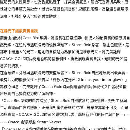
膩明亮的女性氣息，也為香氣點綴了一抹美食調氣息。隨後花香調與柔軟、感
性舒心的
完美融合，最後以龍涎香與雪松共譜感性尾韻，為整體香氣增添
香草
深度，打造出令人沉醉的香氛體驗。
在陽光下綻放真實自我
廣告由攝影師Cass Bird掌鏡，她擅長在日常細節中捕捉人物最真實的情感與自
然光線。在紐約市溫暖陽光的優雅照耀下，Storm Reid身著一襲金色服裝，是
都市中最迷人的光芒，用她的自信魅力為繁忙街道增添光采。她完美詮釋
COACH GOLD時尚閃耀香精的優雅個性，勇敢展現真實自我，耀眼的光芒隨
著步伐綻放。
在香氛醉人芬芳與溫暖陽光的雙重啟發下，Storm Reid自然地展現出最真實、
最有活力的優雅個性。廣告以「釋放內在光芒（Unlock your inner glow）」
為核心理念，完美詮釋了Coach Gold時尚閃耀香精讓每位現代女性發現並優
雅展現自己獨特魅力的品牌精神。
「Cass Bird掌鏡的廣告捕捉了Storm Reid自然散發的溫暖氣質。她對工藝與
生活真誠而自信的態度，正是我對當代奢華的詮釋，奢華並非遙不可及，而是
源於真實。COACH GOLD時尚閃耀香精代表了屬於新世代的個性與自信。」
-
---- Coach
創意總監
Stuart Vevers
「Coach Gold時尚閃耀香精鼓勵你勇敢擁抱真實的自己，讓個性光芒自然流