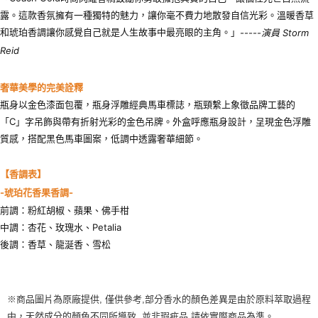
露。這款香氛擁有一種獨特的魅力，讓你毫不費力地散發自信光彩。溫暖香草
和琥珀香調讓你感覺自己就是人生故事中最亮眼的主角。」
-----
演員
Storm
Reid
奢華美學的完美詮釋
瓶身以金色漆面包覆，瓶身浮雕經典馬車標誌，瓶頸繫上象徵品牌工藝的
「C」字吊飾與帶有折射光彩的金色吊牌。外盒呼應瓶身設計，呈現金色浮雕
質感，搭配黑色馬車圖案，低調中透露奢華細節。
【香調表】
-琥珀花香果香調-
前調：粉紅胡椒、蘋果、佛手柑
中調：杏花、玫瑰水、Petalia
後調：香草、龍涎香、雪松
※商品圖片為原廠提供, 僅供參考,部分香水的顏色差異是由於原料萃取過程
中，天然成分的顏色不同所導致, 並非瑕疵品,請依實際商品為準。