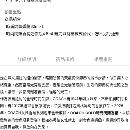
在陽光下綻放真實自我
每筆NT$80，滿NT$1,000(含以上)免運費
銷售重點
付款後萊爾富取貨
商品組合：
每筆NT$100，滿NT$1,000(含以上)免運費
˙時尚閃耀香精30mlx1
付款後7-11取貨
˙時尚閃耀香精迷你瓶4.5ml-贈完以隨機款式替代，恕不另行通知
每筆NT$80，滿NT$1,000(含以上)免運費
宅配(全站)
每筆NT$80，滿NT$1,000(含以上)免運費
詳細說明
商品規格
相關推薦
走在熙來攘往的紐約街頭，略顯陰鬱的天氣與快節奏的城市步調，似乎讓人心
緒沉重。然而當陽光穿透雲層，溫暖金光灑落眼前，生活的節奏彷彿也隨之放
緩，讓每一步都閃耀著自信、從容的光芒。
作為源自紐約的全球時尚品牌，COACH自1941年創立以來，不斷拓展時尚版
圖。自2017年進軍香氛領域後，品牌持續打造風格鮮明的香氛作品。2025
年，COACH女性香氛系列迎來全新成員，
，以精
COACH GOLD
時尚閃耀香精
緻絢麗的金色瓶身登場，猶如為每位女性獻上一封金色邀請函，邀請妳勇敢擁
抱真實自我，釋放內在光采。