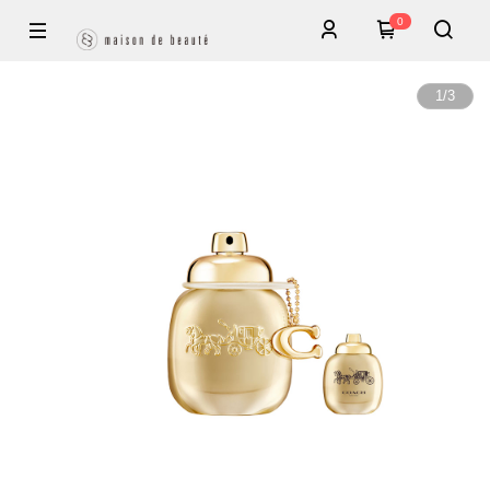
0
1
/
3