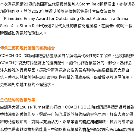
本次香氛邀請22歲的美國新生代演員兼製片人Storm Reid擔綱演出。她參與多
部影視作品，並於2023年獲得艾美獎劇情類影集最佳客串女演員獎
（Primetime Emmy Award for Outstanding Guest Actress in a Drama
Series）。Storm Reid代表著Z世代女性的自信閃耀風格，在廣告中的每一個
瞬間都如香氛般璀璨動人。
傳承工藝與現代優雅的完美結合
COACH GOLD時尚閃耀香精靈感源自品牌最具代表性的C字吊飾，這枚閃耀於
COACH手袋及時尚配飾上的經典配件，如今化作香氛設計的一部份，為作品
注入優雅的品牌基因。這款全新香氛為女性香氛系列帶來無畏個性與大膽自
信。香氛及其精美包裝設計展現無懈可擊的優雅品味，既致敬品牌深厚傳承，
更彰顯對卓越工藝的不懈追求。
金色紐約的香氛故事
由調香大師Louise Turner精心打造，COACH GOLD時尚閃耀香精是品牌首款
香精濃度的香氛作品，靈感來自陽光灑落於紐約時的金色氛圍，打造大膽又優
雅的花香琥珀調。前調以充滿活力、略帶辛香的
開啟，揉合清甜果香
粉紅胡椒
為香氛帶來難以抗拒的能量。中調以稀有精緻的
搭配玫瑰和Petalia展現細
杏花