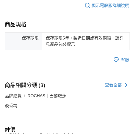
顯示電腦版詳細說明
商品規格
保存期限
保存期限5年，製造日期或有效期限，請詳
見產品包裝標示
客服
商品相關分類 (3)
查看全部
品牌總覽
ROCHAS｜巴黎羅莎
淡香精
評價