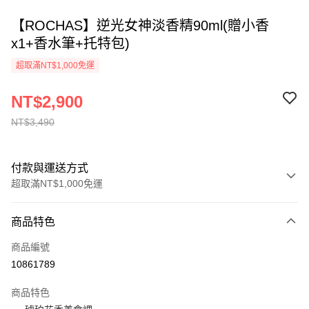
【ROCHAS】逆光女神淡香精90ml(贈小香
x1+香水筆+托特包)
超取滿NT$1,000免運
NT$2,900
NT$3,490
付款與運送方式
超取滿NT$1,000免運
付款方式
商品特色
信用卡一次付款
商品編號
ATM付款
10861789
運送方式
商品特色