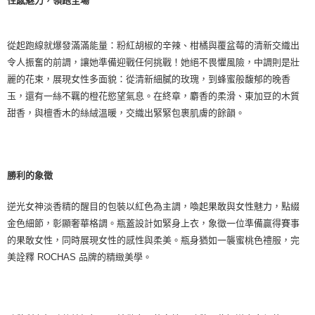
性感魅力，領跑全場
從起跑線就爆發滿滿能量：粉紅胡椒的辛辣、柑橘與覆盆莓的清新交織出
令人振奮的前調，讓她準備迎戰任何挑戰！她絕不畏懼風險，中調則是壯
麗的花束，展現女性多面貌：從清新細膩的玫瑰，到蜂蜜般馥郁的晚香
玉，還有一絲不羈的橙花慾望氣息。在終章，麝香的柔滑、東加豆的木質
甜香，與檀香木的絲絨溫暖，交織出緊緊包裹肌膚的餘韻。
勝利的象徵
逆光女神淡香精的醒目的包裝以紅色為主調，喚起果敢與女性魅力，點綴
金色細節，彰顯奢華格調。瓶蓋設計如緊身上衣，象徵一位準備贏得賽事
的果敢女性，同時展現女性的感性與柔美。瓶身猶如一襲蜜桃色禮服，完
美詮釋 ROCHAS 品牌的精緻美學。