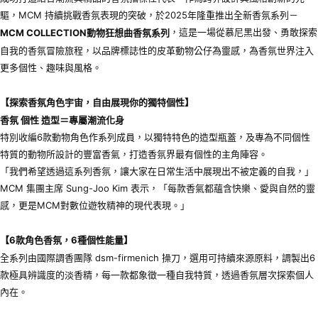
驅，MCM 持續挑戰香氛表現的突破，於2025年隆重推出全新香氛系列－
，這是一場從慕尼黑出發、勇敢探索
MCM COLLECTION
動物狂想曲香氛系列
自我的香氛冒險旅程，以品牌標誌性的皮革動物公仔為靈感，為香氛世界注入
更多個性、趣味與風格。
【探索香氛角色宇宙，自由展現你的獨特個性】
香氛
個性
造型＝專屬潮流化身
特別收編6款動物角色作系列成員，以獨特特色的造型瓶蓋，及專為不同個性
特質的動物所設計的豐富香氣，打造香氛界最有個性的主角陣容。
「我們希望透過這系列香氛，讓大家在日常生活中展現出不被定義的自我，」
MCM 集團主席 Sung-Joo Kim 表示，「每款香氣都蘊含快樂、愛與自然的靈
感，更是MCM對數位遊牧精神的現代表現。」
【
6
款角色香氛，
6
種個性能量】
全系列由國際調香團隊 dsm-firmenich 操刀，選用可持續來源原料，調製出6
款極具辨識度的淡香精，每一款都象徵一種自我特質，透過香氛層次探索個人
內在。