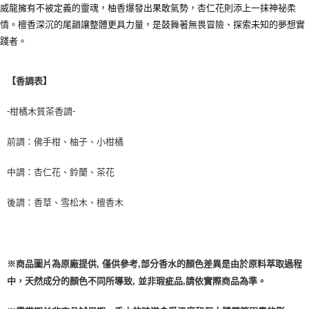
威龍擁有不被定義的靈魂，柚香爆發出果敢氣勢，杏仁花則添上一抹神祕柔
情。檀香深沉的尾韻讓整體更具力量，是鼓舞著無畏冒險、探索未知的夢想實
踐者。
【香調表】
-
-
柑橘木質茶香調
前調：佛手柑、柚子、小柑橘
中調：杏仁花、鈴蘭、茶花
後調：香草、雪松木、檀香木
※商品圖片為原廠提供, 僅供參考,部分香水的顏色差異是由於原料萃取過程
中，天然成分的顏色不同所導致, 並非瑕疵品,請依實際商品為準。