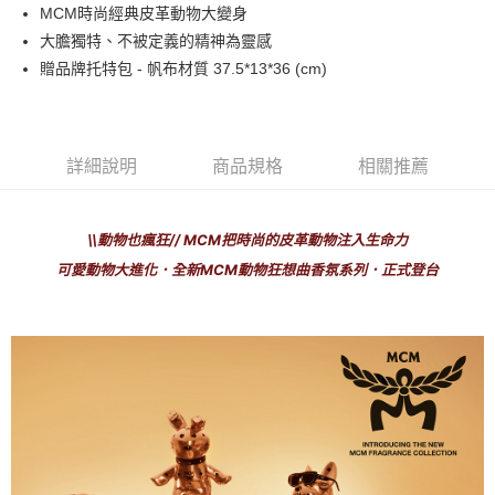
MCM時尚經典皮革動物大變身
每筆NT$80，滿NT$1,000(含以上)免運費
大膽獨特、不被定義的精神為靈感
付款後萊爾富取貨
贈品牌托特包 - 帆布材質 37.5*13*36 (cm)
每筆NT$100，滿NT$1,000(含以上)免運費
付款後7-11取貨
每筆NT$80，滿NT$1,000(含以上)免運費
詳細說明
商品規格
相關推薦
宅配(全站)
每筆NT$80，滿NT$1,000(含以上)免運費
\\
動物也瘋狂
// MCM
把時尚的皮革動物注入生命力
可愛動物大進化．全新
MCM
動物狂想曲香氛系列．正式登台