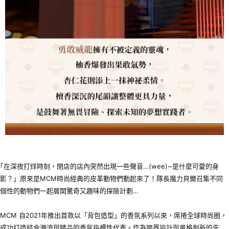
｢在深夜打烊時刻，閉店的店內突然出現一些聲音…(wee)~是什麼可愛的身
影？」原來是MCM時尚經典的皮革動物們動起來了！隊長魔力貝爾召集不同
個性的動物們一起展開驚奇又趣味的探險計劃…
MCM 自2021年推出首款以「背包造型」的香氛系列以來，席捲全球時尚圈，
成功打造結合潮流與精品的香氛指標性代表。作為跨界設計與風格創新的先