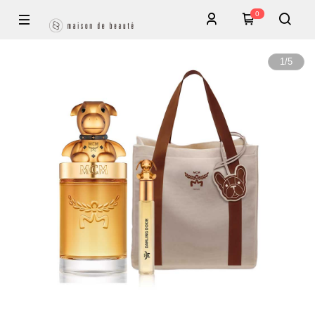
0
1
/
5