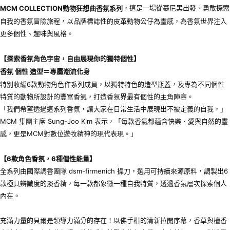
，這是一場從慕尼黑出發、勇敢探索
MCM COLLECTION
動物狂想曲香氛系列
自我的香氛冒險旅程，以品牌標誌性的皮革動物公仔為靈感，為香氛世界注入
更多個性、趣味與風格。
【探索香氛角色宇宙，自由展現你的獨特個性】
香氛
個性
造型＝專屬潮流化身
特別收編6款動物角色作系列成員，以獨特特色的造型瓶蓋，及專為不同個性
特質的動物所設計的豐富香氣，打造香氛界最有個性的主角陣容。
「我們希望透過這系列香氛，讓大家在日常生活中展現出不被定義的自我，」
MCM 集團主席 Sung-Joo Kim 表示，「每款香氣都蘊含快樂、愛與自然的靈
感，更是MCM對數位遊牧精神的現代表現。」
【
6
款角色香氛，
6
種個性能量】
全系列由國際調香團隊 dsm-firmenich 操刀，選用可持續來源原料，調製出6
款極具辨識度的淡香精，每一款都象徵一種自我特質，透過香氛層次探索個人
內在。
充滿力量的貝爾是領導力滿分的存在！以佛手柑的清新拉開序幕，香草與檀香