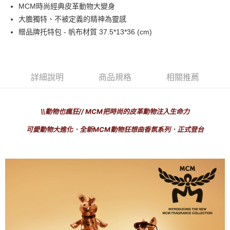
MCM時尚經典皮革動物大變身
每筆NT$80，滿NT$1,000(含以上)免運費
大膽獨特、不被定義的精神為靈感
付款後萊爾富取貨
贈品牌托特包 - 帆布材質 37.5*13*36 (cm)
每筆NT$100，滿NT$1,000(含以上)免運費
付款後7-11取貨
每筆NT$80，滿NT$1,000(含以上)免運費
詳細說明
商品規格
相關推薦
宅配(全站)
每筆NT$80，滿NT$1,000(含以上)免運費
\\
動物也瘋狂
// MCM
把時尚的皮革動物注入生命力
可愛動物大進化．全新
MCM
動物狂想曲香氛系列．正式登台