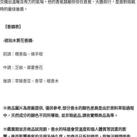
交織出溫暖且有力的氣場。他的香氣鼓勵你信任直覺、大膽前行，是面對挑戰
時的最佳後盾。
【香調表】
-
琥珀木質花香調
-
前調：欖香脂、佛手柑
中調：芝麻、廣藿香花
後調：零陵香豆、香草、檀香木
※商品圖片為原廠提供, 僅供參考,部分香水的顏色差異是由於原料萃取過程
中，天然成分的顏色不同所導致, 並非瑕疵品,請依實際商品為準。
※鑑賞期並非商品試用期，香水的味道會受溫度和個人體質等因素的影
響，進而影響香氣的呈現及持久度，如商品已拆封使用，恕無法辦理退換