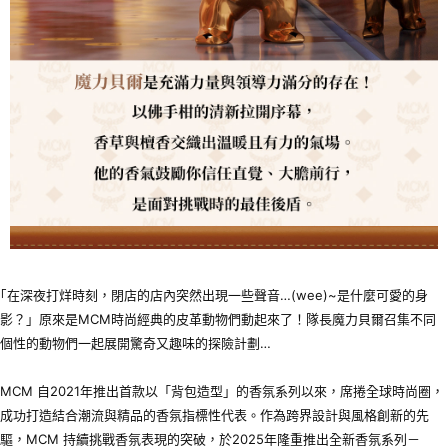
｢在深夜打烊時刻，閉店的店內突然出現一些聲音…(wee)~是什麼可愛的身
影？」原來是MCM時尚經典的皮革動物們動起來了！隊長魔力貝爾召集不同
個性的動物們一起展開驚奇又趣味的探險計劃…
MCM 自2021年推出首款以「背包造型」的香氛系列以來，席捲全球時尚圈，
成功打造結合潮流與精品的香氛指標性代表。作為跨界設計與風格創新的先
驅，MCM 持續挑戰香氛表現的突破，於2025年隆重推出全新香氛系列－