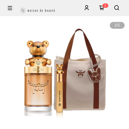
0
1
/
5