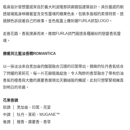
瓶身設計發想靈感來自於義大利波隆那拱廊圓弧建築設計，具份量感的剔
透玻璃瓶身映襯著富含女性靈魂的糖果色系，包裝多面相的柔情特質，透
過顏色訴說著自己的故事。金色瓶蓋上雕刻著FURLA拱型LOGO。
走進花園，香氣撲鼻而來，推開FURLA拱門窺透各種繽紛的戀愛香氛靈
魂。
療癒貝比藍淡香精ROMANTICA
以一抹淡淡來自黑加侖的酸甜融合沉穩的印蒿帶出，精緻的牡丹香氣結合
了閃耀的茉莉花，每一片花瓣隨風綻放，令人陶醉的香草融合了帶有奶油
香氣的檀香與大膽的廣藿香展現出天鵝絨般的觸感，此刻只想緊緊相擁直
到明日的早晨。
花果香調
前調 │ 黑加侖、印蒿、芫荽
中調 │ 牡丹、茉莉、MUGANE™
後調 │ 檀香、廣藿香、香草