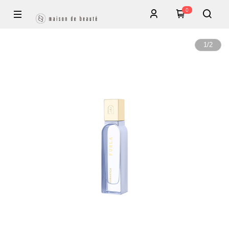
0
1
/
2