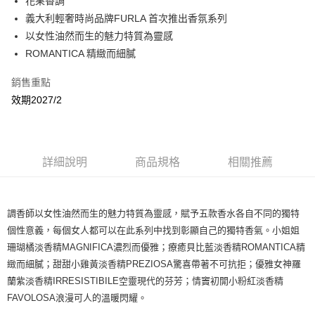
花果香調
付款後全家取貨
義大利輕奢時尚品牌FURLA 首次推出香氛系列
每筆NT$80，滿NT$1,000(含以上)免運費
以女性油然而生的魅力特質為靈感
付款後萊爾富取貨
ROMANTICA 精緻而細膩
每筆NT$100，滿NT$1,000(含以上)免運費
銷售重點
付款後7-11取貨
效期2027/2
每筆NT$80，滿NT$1,000(含以上)免運費
宅配(全站)
每筆NT$80，滿NT$1,000(含以上)免運費
詳細說明
商品規格
相關推薦
調香師以女性油然而生的魅力特質為靈感，賦予五款香水各自不同的獨特
個性意義，每個女人都可以在此系列中找到彰顯自己的獨特香氣。小姐姐
珊瑚橘淡香精MAGNIFICA濃烈而優雅；療癒貝比藍淡香精ROMANTICA精
緻而細膩；甜甜小雞黃淡香精PREZIOSA驚喜帶著不可抗拒；優雅女神羅
蘭紫淡香精IRRESISTIBILE空靈現代的芬芳；情竇初開小粉紅淡香精
FAVOLOSA浪漫可人的溫暖閃耀。