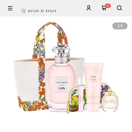
0
1
/
4