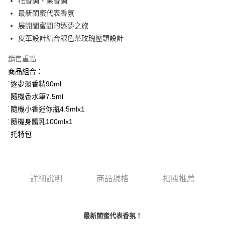
花香調、果香調
付款後全家取貨
最新閨蜜代表香氛
每筆NT$80，滿NT$1,000(含以上)免運費
展開閨蜜間的逐夢之旅
付款後萊爾富取貨
皮革設計結合銀色茶玫瑰壓頭設計
每筆NT$100，滿NT$1,000(含以上)免運費
銷售重點
付款後7-11取貨
商品組合：
每筆NT$80，滿NT$1,000(含以上)免運費
˙逐夢淡香精90ml
˙隨機香水筆7.5ml
宅配(全站)
˙隨機小香迷你瓶4.5mlx1
每筆NT$80，滿NT$1,000(含以上)免運費
˙隨機身體乳100mlx1
˙托特包
詳細說明
商品規格
相關推薦
最新閨蜜代表香氛！