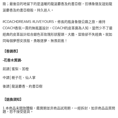
險；最後目的地留下的是溫暖的龍涎麝香及約書亞樹，彷彿象徵友誼如龍
涎麝香及約書亞樹般，持久迷人。
#COACHDREAMS #LIVEYOURS，修長的瓶身象徵公路之旅，維持
COACH香氛一貫的無瓶蓋設計，COACH的皮革廣為人知，當然少不了最
經典的皮革設計結合銀色茶玫瑰形狀壓頭，大膽、冒險卻不失經典。就如
同每個夢想女孩般，勇敢逐夢、無畏前進！
【香調表】
-花香木質調-
前調│蜜梨、苦橙
中調│梔子花、仙人掌
後調│龍涎麝香、約書亞樹
【退換須知】
1.本商品未開放體驗，鑑賞期並非商品試用期，一經拆封，如非商品品質問
題，恕不接受退貨。