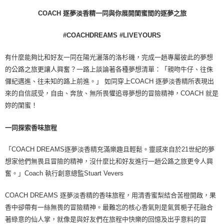
COACH 逐夢淡香精一同與你展開閨蜜間的逐夢之旅
#COACHDREAMS #LIVEYOURS
有什麼能夠比和好友一同在陽光灑落的洛杉磯，完成一趟專屬彼此的夢想
的公路之旅更讓人興奮？一路上談論著各種夢想清單：「親吻牛仔、往侏
儸紀邁進、往未知的路上前進。」 如同穿上COACH 逐夢淡香精所表現出
來的自信感受，自由、奔放、無所畏懼追尋夢想的冒險精神，COACH 就是
妳的閨蜜！
一同探索香味旅程
「COACH DREAMS逐夢淡香精充滿樂趣且輕鬆。靈感來自於21世紀的夢
想家他們無畏且冒險的精神，沒什麼比和好友進行一趟公路之旅更令人興
奮。」Coach 執行創意總監Stuart Vevers
COACH DREAMS 逐夢淡香精的香味旅程，用清香蜜梨結合苦橙開啟，果
香中卻帶有一絲無畏的冒險精神。最難忘的核心香氣則是氣質梔子花融合
著綠意的仙人掌，就像是與好友們在旅程中快樂的回憶及出乎意料的冒