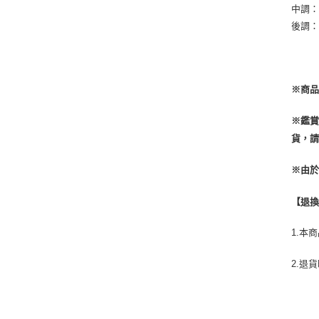
中調
後調
※商品
※鑑
貨，
※由
【退
1.本
2.退