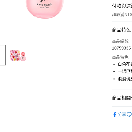
付款與運
超取滿NT$
付款方式
商品特色
信用卡一
商品編號
10759335
ATM付款
商品特色
白色花
運送方式
一場巴
浪漫俏
付款後全
每筆NT$8
商品相關分
付款後萊
每筆NT$1
品牌總覽
分享
付款後7-1
淡香精
每筆NT$8
女香