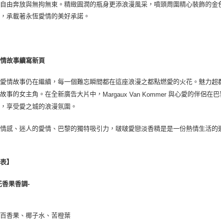
的自由奔放與無拘無束。精緻圓潤的瓶身更添浪漫風采，噴頭周圍精心裝飾的金
鍊，承載著永恆愛情的美好承諾。
愛情故事續寫新頁
的愛情故事仍在繼續，每一個難忘瞬間都在這座浪漫之都點燃愛的火花。魅力超
情故事的女主角。在全新廣告大片中，
與心愛的伴侶在巴
Margaux Van Kommer
台，享受愛之城的浪漫氛圍。
的情感、迷人的愛情、巴黎的獨特吸引力，啵啵愛戀淡香精是是一份熱情生活的
調表】
花香果香調-
：百香果、椰子水、苦橙葉