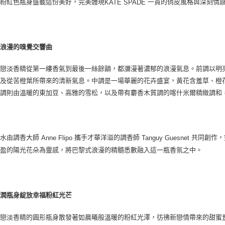
。粉紅色瓶身盛載這份美好，完美體現
一貫的俏皮風格與深刻情
KATE SPADE
與浪漫的嗅覺交響曲
愛戀淡香精從第一縷香氣到最後一絲餘韻，都瀰漫著濃郁的浪漫氣息。前調以明
以及從苦橙葉所帶來的清新氣息。中調是一場華麗的花卉盛宴，黃花含羞草、橙
後調則由溫暖的東加豆、高雅的雪松，以及帶有麝香木質調的喀什米爾精緻調和
香水由調香大師
攜手才華洋溢的調香師
共同創作，
Anne Flipo
Tanguy Guesnet
豐盈的陽光花朵為靈感，將巴黎式浪漫的精髓悉數融入這一瓶香氛之中。
圓潤瓶身綻放幸福粉紅光芒
愛戀淡香精的圓形瓶身散發著如晨曦般溫暖的粉紅光澤，彷彿新戀情帶來的甜蜜