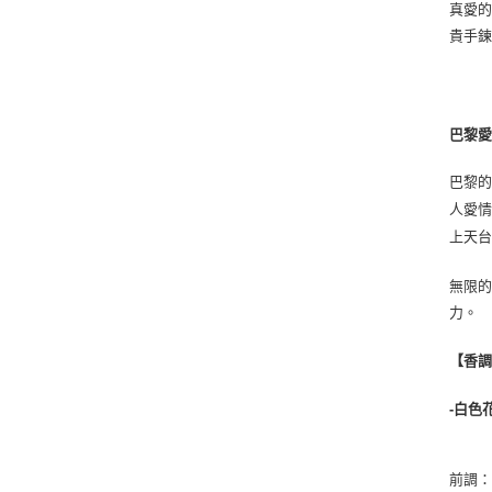
真愛
貴手
巴黎
巴黎
人愛
上天
無限
力。
【香
-白色
前調