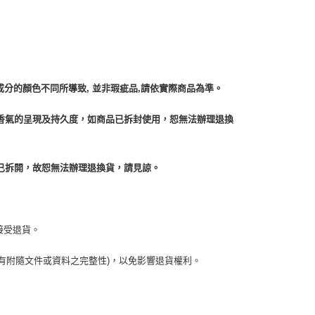
成分的顏色不同所導致, 並非瑕疵品,請依實際商品為準。
香氣的呈現及持久度，如商品已拆封使用，恕無法辦理退換
已拆開，故恕無法辦理退換貨，請見諒。
接受退貨。
有附隨文件或資料之完整性)，以免影響退貨權利。