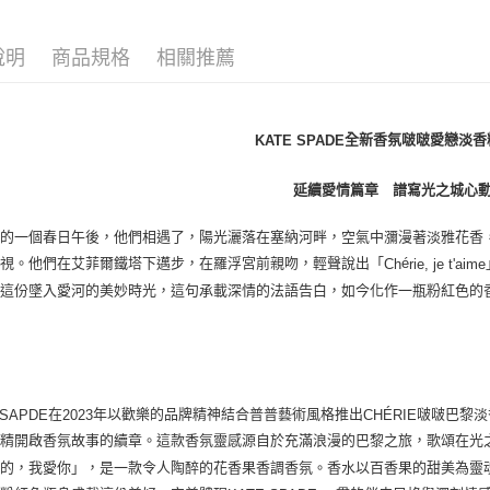
宅配(全站)
每筆NT$8
說明
商品規格
相關推薦
全新香氛啵啵愛戀淡香
KATE SPADE
延續愛情篇章 譜寫光之城心
黎的一個春日午後，他們相遇了，陽光灑落在塞納河畔，空氣中瀰漫著淡雅花香
凝視。他們在艾菲爾鐵塔下邁步，在羅浮宮前親吻，輕聲說出「
é
Ch
rie, je t'aime
。這份墜入愛河的美妙時光，這句承載深情的法語告白，如今化作一瓶粉紅色的
在
年以歡樂的品牌精神結合普普藝術風格推出
啵啵巴黎淡
 SAPDE
2023
CHÉRIE
香精開啟香氛故事的續章。這款香氛靈感源自於充滿浪漫的巴黎之旅，歌頌在光
愛的，我愛你」，是一款令人陶醉的花香果香調香氛。香水以百香果的甜美為靈