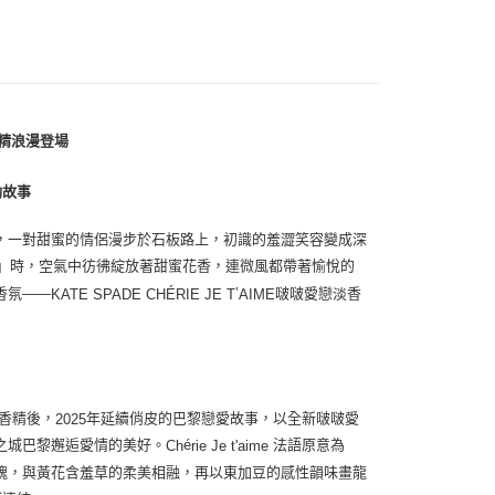
0，滿NT$1,000(含以上)免運費
精浪漫登場
動故事
，一對甜蜜的情侶漫步於石板路上，初識的羞澀笑容變成深
」時，空氣中彷彿綻放著甜蜜花香，連微風都帶著愉悅的
香氛——
’
啵啵愛戀淡香
KATE SPADE CHÉRIE JE T
AIME
香精後，
年延續俏皮的巴黎戀愛故事，以全新啵啵愛
2025
之城巴黎邂逅愛情的美好。
é
法語原意為
Ch
rie Je t'aime
魂，與黃花含羞草的柔美相融，再以東加豆的感性韻味畫龍