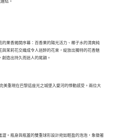
感連結。
亮的果香揭開序幕：百香果的陽光活力、椰子水的清爽純
花與茉莉花交織成令人迷醉的花束，綻放出獨特的花香魅
，創造出持久而迷人的尾韻。
完美重現在巴黎這座光之城墜入愛河的悸動感受。兩位大
羞澀。瓶身與瓶蓋的雙重球形設計宛如輕盈的泡泡，象徵著