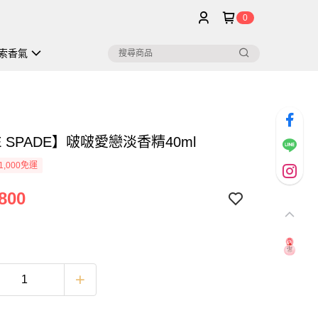
0
索香氣
E SPADE】啵啵愛戀淡香精40ml
1,000免運
800