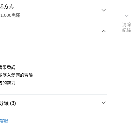
送方式
1,000免運
清除
紀錄
次付款
香果香調
黎墜入愛河的冒險
皮的魅力
家取貨
0，滿NT$1,000(含以上)免運費
類 (3)
爾富取貨
00，滿NT$1,000(含以上)免運費
KATE SPADE｜楷思培
客服
1取貨
0，滿NT$1,000(含以上)免運費