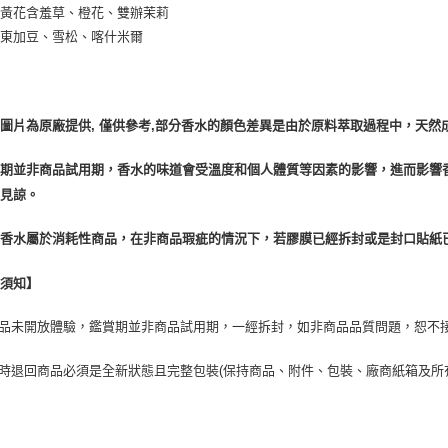
：黃花含羞草、橙花、雙辦茉莉
：東加豆、雪松、喀什米爾
圖片為原廠提供, 僅供參考,部分香水的顏色差異是由於原料萃取過程中，天然
賞期並非商品試用期，香水的味道會受溫度和個人體質等因素的影響，進而影響
請見諒。
於香水屬於消耗性商品，在非商品瑕疵的情況下，若膠膜已經拆封或是封口貼紙
換須知】
商品未開放體驗，鑑賞期並非商品試用期，一經拆封，如非商品品質問題，恕不
貨時退回商品必須是全新狀態且完整包裝(保持商品、附件、包裝、廠商紙箱及所