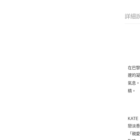
詳細
在巴
邃的
氣息
精。
KATE
戀淡
「親