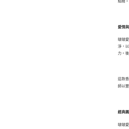
點睛
愛情
啵啵
淨，
力。
這款
師以
經典
啵啵