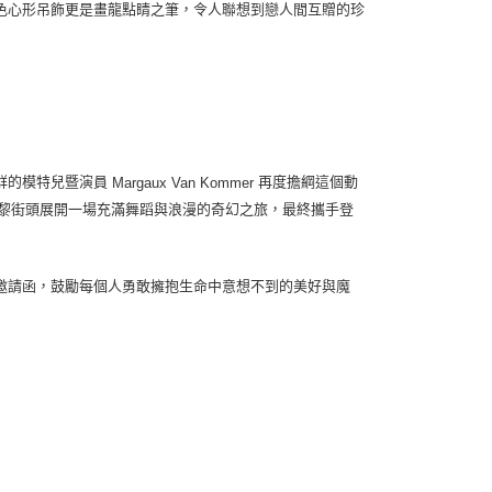
色心形吊飾更是畫龍點睛之筆，令人聯想到戀人間互贈的珍
群的模特兒暨演員
再度擔綱這個動
Margaux Van Kommer
黎街頭展開一場充滿舞蹈與浪漫的奇幻之旅，最終攜手登
邀請函，鼓勵每個人勇敢擁抱生命中意想不到的美好與魔