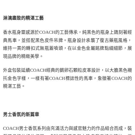
淋漓盡致的精湛工藝
香水瓶身靈感源於
COACH
的工藝傳承，純黑色的瓶身上鐫刻著經
典馬車，並搭配黑色皮件吊牌。瓶身設計承襲了復古藥瓶風格，
維持一貫的轉扣式無瓶蓋噴頭，在以金色金屬銘牌點綴細節，展
現品牌的精緻美學。
外盒包裝延續
COACH
經典的鵝卵石顆粒皮革設計，以大膽黑色襯
托金色字樣，一樣有著
COACH
標誌性的馬車，象徵著
COACH
的
精湛工藝。
男士香氛的新篇章
COACH
男士香氛系列由充滿活力與感官魅力的作品組合而成，裝