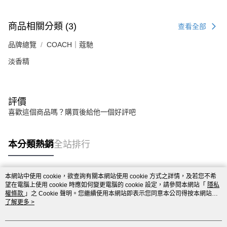
商品相關分類 (3)
查看全部
品牌總覽
COACH｜蔻馳
淡香精
評價
喜歡這個商品嗎？購買後給他一個好評吧
本分類熱銷
全站排行
本網站中使用 cookie，欲查詢有關本網站使用 cookie 方式之詳情，及若您不希
熱門標籤
望在電腦上使用 cookie 時應如何變更電腦的 cookie 設定，請參閱本網站「
隱私
權條款
」之 Cookie 聲明。您繼續使用本網站即表示您同意本公司得按本網站使
用條款之 Cookie 聲明使用 cookie。
了解更多 >