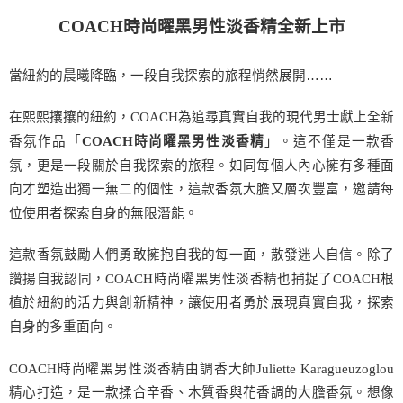
COACH
時尚曜黑
男性
淡香精全新上市
當紐約的晨曦降臨，一段自我探索的旅程悄然展開……
在熙熙攘攘的紐約，
COACH
為追尋真實自我的現代男士獻上全新
香氛作品「
」。這不僅是一款香
COACH
時尚曜黑男性淡香精
氛，更是一段關於自我探索的旅程。如同每個人內心擁有多種面
向才塑造出獨一無二的個性，這款香氛大膽又層次豐富，邀請每
位使用者探索自身的無限潛能。
這款香氛鼓勵人們勇敢擁抱自我的每一面，散發迷人自信。除了
讚揚自我認同，
COACH
時尚曜黑男性淡香精也捕捉了
COACH
根
植於紐約的活力與創新精神，讓使用者勇於展現真實自我，探索
自身的多重面向。
COACH
時尚曜黑男性淡香精由調香大師
Juliette Karagueuzoglou
精心打造，是一款揉合辛香、木質香與花香調的大膽香氛。想像