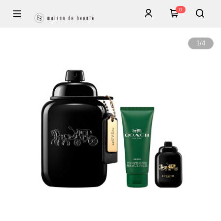
0
1
/
4