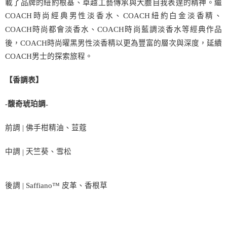
載了品牌的紐約根基、卓越工藝傳承與大膽自我表達的精神。繼
COACH
時尚經典男性淡香水、
COACH
紐約白金淡香精、
COACH
時尚都會淡香水、
COACH
時尚藍調淡香水等經典作品
後，
COACH
時尚曜黑男性淡香精以更為豐富的層次與深度，延續
COACH
男士的探索旅程。
【香調表】
-
馥奇琥珀調
-
前調
|
佛手柑精油、荳蔻
中調
天竺葵、雪松
|
後調
| Saffiano™
皮革、香根草