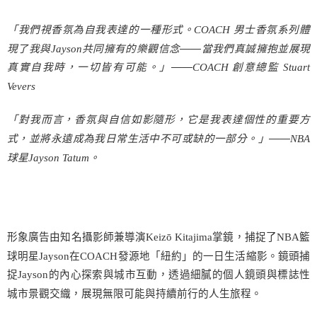
「我們視香氛為自我表達的一種形式。
COACH
男士香氛系列體
現了我與
Jayson
共同擁有的樂觀信念——當我們真誠擁抱並展現
真實自我時，一切皆有可能。」——
COACH
創意總監
Stuart
Vevers
「對我而言，香氛與自信如影隨形，它是我表達個性的重要方
式，並將永遠成為我日常生活中不可或缺的一部分。」——
NBA
球星
Jayson Tatum
。
形象廣告由知名攝影師兼導演
Keizō Kitajima
掌鏡，捕捉了
NBA
籃
球明星
Jayson
在
COACH
發源地「紐約」的一日生活縮影。鏡頭捕
捉
Jayson
的內心探索與城市互動，透過細膩的個人鏡頭與標誌性
城市景觀交織，展現無限可能與持續前行的人生旅程。