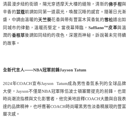
清晨漫步紐約街頭，陽光穿透摩天大樓的縫隙，清新的
與
佛手柑
辛香的
前調如同第一道晨光，喚醒沉睡的感官。隨著日光漸
荳蔻
盛，中調由溫暖的
花香與帶有豐富木質香氣的
譜出如
天竺葵
雪松
同城市的律動，溫暖而堅定。當夜幕降臨，
與溫
Saffiano
™皮革
潤的
後調如同紐約的夜色，深邃而神秘，訴說著未完待續
香根草
的故事。
全新代言人——
NBA
冠軍前鋒
Jayson Tatum
2024
年
COACH
宣布
Jayson Tatum
成為男性香氛系列的全球品牌
大使，
Jayson
不僅是
NBA
冠軍隊伍波士頓塞爾提克的前鋒，也是
時尚潮流指標與文化影響者，他完美地詮釋
COACH
大膽與自我表
達的品牌精神，也呼應著
COACH
時尚曜黑男性淡香精展現的豐富
層次感。