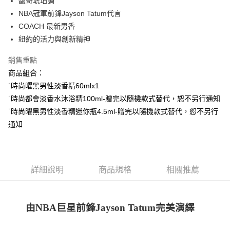
馥奇琥珀調
付款後全家取貨
NBA冠軍前鋒Jayson Tatum代言
每筆NT$80，滿NT$1,000(含以上)免運費
COACH 最新男香
付款後萊爾富取貨
紐約的活力與創新精神
每筆NT$100，滿NT$1,000(含以上)免運費
銷售重點
付款後7-11取貨
商品組合：
每筆NT$80，滿NT$1,000(含以上)免運費
˙時尚曜黑男性淡香精60mlx1
˙時尚都會淡香水沐浴精100ml-贈完以隨機款式替代，恕不另行通知
宅配(全站)
˙時尚曜黑男性淡香精迷你瓶4.5ml-贈完以隨機款式替代，恕不另行
每筆NT$80，滿NT$1,000(含以上)免運費
通知
詳細說明
商品規格
相關推薦
由
NBA
巨星前鋒
Jayson Tatum
完美演繹