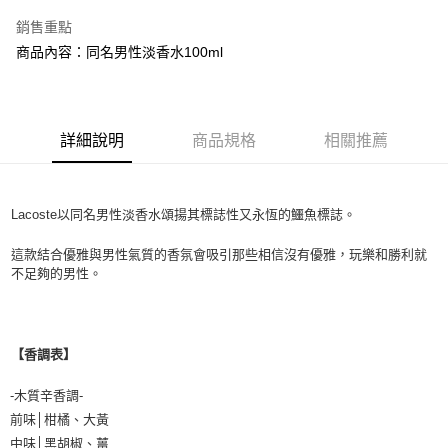
銷售重點
付款後萊爾富取貨
商品內容：同名男性淡香水100ml
每筆NT$100，滿NT$1,000(含以上)免運費
付款後7-11取貨
每筆NT$80，滿NT$1,000(含以上)免運費
詳細說明
商品規格
相關推薦
宅配(全站)
每筆NT$80，滿NT$1,000(含以上)免運費
Lacoste以同名男性淡香水頌揚其標誌性又永恆的鱷魚標誌。
這款結合優雅與男性氣質的香氛會吸引那些相信沒有優雅，玩樂和勝利就
不足夠的男性。
【
香調表
】
-木質辛香調-
前味│柑橘、大黃
中味│黑胡椒、薑