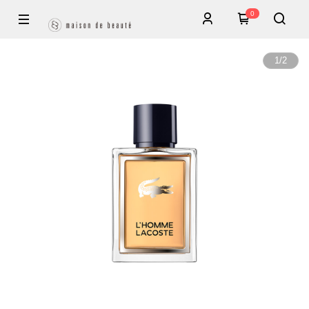
0
1
/
2