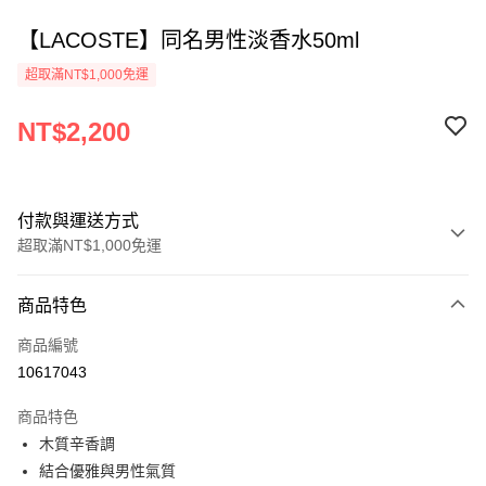
【LACOSTE】同名男性淡香水50ml
超取滿NT$1,000免運
NT$2,200
付款與運送方式
超取滿NT$1,000免運
付款方式
商品特色
信用卡一次付款
商品編號
ATM付款
10617043
運送方式
商品特色
木質辛香調
付款後全家取貨
結合優雅與男性氣質
每筆NT$80，滿NT$1,000(含以上)免運費