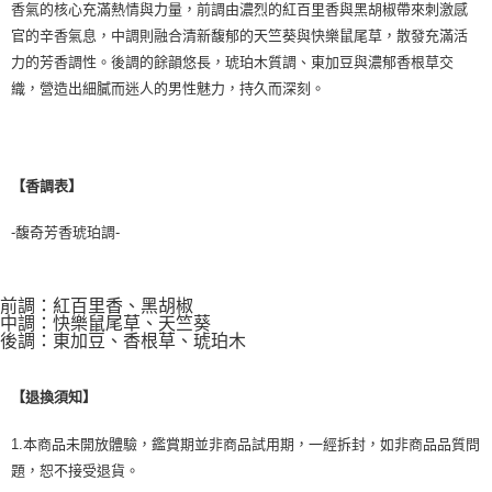
香氣的核心充滿熱情與力量，前調由濃烈的紅百里香與黑胡椒帶來刺激感
官的辛香氣息，中調則融合清新馥郁的天竺葵與快樂鼠尾草，散發充滿活
力的芳香調性。後調的餘韻悠長，琥珀木質調、東加豆與濃郁香根草交
織，營造出細膩而迷人的男性魅力，持久而深刻。
【香調表】
-馥奇芳香琥珀調-
前調：紅百里香、黑胡椒
中調：快樂鼠尾草、天竺葵
後調：東加豆、香根草、琥珀木
【退換須知】
1.本商品未開放體驗，鑑賞期並非商品試用期，一經拆封，如非商品品質問
題，恕不接受退貨。