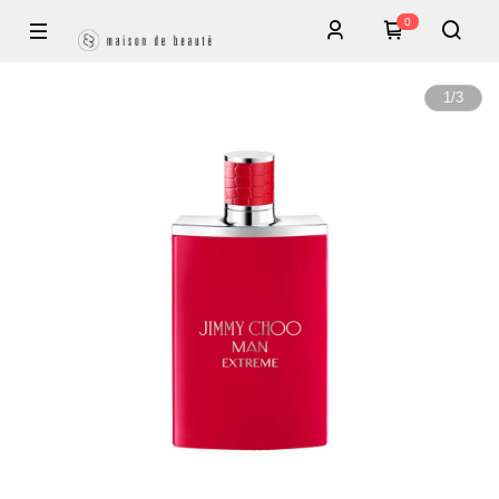
0
1
/
3