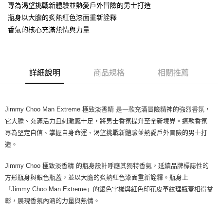
專為渴望挑戰新體驗並熱愛戶外冒險的男士打造
付款後萊爾富取貨
瓶身以大膽的炙熱紅色漆面重新詮釋
每筆NT$100，滿NT$1,000(含以上)免運費
香氣的核心充滿熱情與力量
付款後7-11取貨
每筆NT$80，滿NT$1,000(含以上)免運費
詳細說明
商品規格
相關推薦
宅配(全站)
每筆NT$80，滿NT$1,000(含以上)免運費
Jimmy Choo Man Extreme 極致淡香精 是一款充滿冒險精神的強烈香氛，
它大膽、充滿活力且刺激感十足，將男士香氛提升至全新境界。這款香氛
專為堅定自信、掌握自身命運、渴望挑戰新體驗並熱愛戶外冒險的男士打
造。
Jimmy Choo 極致淡香精 的瓶身設計呼應其獨特香氣，延續品牌標誌性的
方形瓶身與銀色瓶蓋，並以大膽的炙熱紅色漆面重新詮釋。瓶身上
「Jimmy Choo Man Extreme」的銀色字樣與紅色印花皮革紋理瓶蓋相得益
彰，展現香氛內涵的力量與熱情。