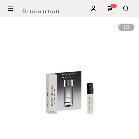
0
1
/
2