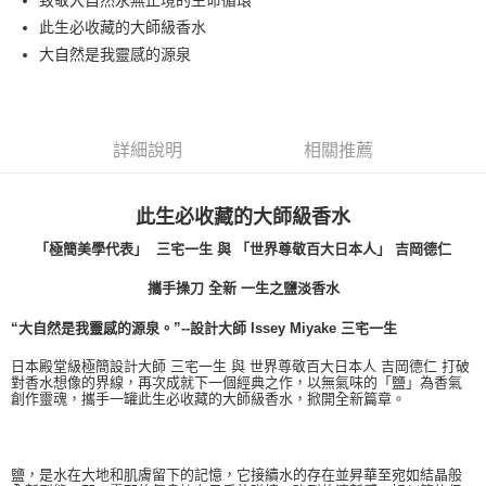
致敬大自然永無止境的生命循環
每筆NT$80，滿NT$1,000(含以上)免運費
此生必收藏的大師級香水
付款後萊爾富取貨
大自然是我靈感的源泉
每筆NT$100，滿NT$1,000(含以上)免運費
付款後7-11取貨
每筆NT$80，滿NT$1,000(含以上)免運費
詳細說明
相關推薦
宅配(全站)
每筆NT$80，滿NT$1,000(含以上)免運費
此生必收藏的大師級香水
「極簡美學代表」 三宅一生 與 「世界尊敬百大日本人」 吉岡德仁
攜手操刀 全新 一生之鹽淡香水
“大自然是我靈感的源泉。”--設計大師 Issey Miyake 三宅一生
日本殿堂級極簡設計大師 三宅一生 與 世界尊敬百大日本人 吉岡德仁 打破
對香水想像的界線，再次成就下一個經典之作，以無氣味的「鹽」為香氣
創作靈魂，攜手一罐此生必收藏的大師級香水，掀開全新篇章。
鹽，是水在大地和肌膚留下的記憶，它接續水的存在並昇華至宛如結晶般