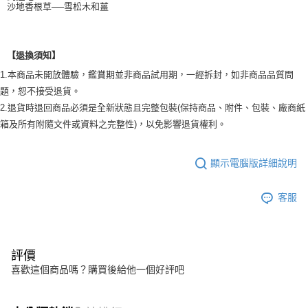
沙地香根草──雪松木和薑
【退換須知】
1.本商品未開放體驗，鑑賞期並非商品試用期，一經拆封，如非商品品質問
題，恕不接受退貨。
2.退貨時退回商品必須是全新狀態且完整包裝(保持商品、附件、包裝、廠商紙
箱及所有附隨文件或資料之完整性)，以免影響退貨權利。
顯示電腦版詳細說明
客服
評價
喜歡這個商品嗎？購買後給他一個好評吧