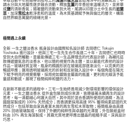
萃取自數千年前遷移到陸地上的
海藻
與
橡木苔
營造海洋中的濕鹹氣息；中
調水分與大地屬性逐步融合流動，釋放
生薑
的辛香迎來溫暖活力，並昇華
成
鹽
的清新香氣；隨著鹽的流動來到大地，尾調以印度沙土中生長的
岩蘭
草
，加深
雪松木
乾淨柔和的溫度，為木質基調賦予無與倫比的層次，構築
自然界瞬息萬變的磅礡光景。
極簡遇上永續
全新 一生之鹽淡香水 瓶身設計由國際知名設計師 吉岡德仁 Tokujin
Yoshioka 進行設計，他與三宅一生先生合作長達二十年，吉岡德仁也時時
受到大自然觸動，是最能傳遞三宅一生品牌理念的代表設計師；為襯托這
款傳遞鹽氣息的淡香水，他以簡約視覺作為主體，並以最能代表他的設計
作品－玻璃材質呈現，瓶身的橢圓形狀在玻璃底部逐漸淡化，以完美的流
暢感呼應；運用透明玻璃將光的折射和反射融入設計中，每個角度在陽光
下賦予明亮的視覺衝擊，採用宛如鍍鉻金屬面的瓶蓋，更利用光線汲予能
量感和動感，展現了極簡純粹和鹽的活力。
在創新不斷追求的過程中，三宅一生始終善用減少對環境影響的環保設計
元素，一生之鹽淡香水 從外盒包裝到成份來源，皆遵循著永續再生的設計
思考，每一滴都細心呵護大自然。其中用於混合香調所使用的酒精，為法
國甜菜製成的 100％ 天然成分；而香調更採用高達 95% 獲得純素認證的天
然成分，包括萃取自家具產業木屑的再生雪松木萃取物；極簡瓶身由高達
20% 回收玻璃製成，保持了外觀的純粹性與卓越的光澤度；外包裝紙盒材
料由 10% 再生海藻製成，其霧光質地更呼應出鹽晶的粗糙手感，深具設計
巧思。