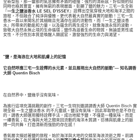
全新型態，那一霎那的氣息擁有矛盾的碰撞：強烈的清新感，好似簡約但
同時也極其豐富，擁有無窮的表現層面，彰顯了鹽的魅力。三宅一生全新
『
』詮釋出空氣穿梭大地和海洋之間的
一生之鹽淡香水
LE
SEL
D’ISSEY
旅程，不但融合了純淨與優雅，更代表著大自然最真實的脈動！三宅一生
香水一直以來聞名於其細緻且充滿存在感的流動性，而『一生之鹽淡香
水』所帶來的動能和力量，以及蘊含的再生成分，就像海浪永恆的波動，
致敬大自然永無止境的生命循環；鹽作為滋養生命的物質，無論是男性或
女性，不分性別本質是喚醒人類感官，激發強烈的生命力與渴望。
"鹽，是海浪在大地和肌膚上的記憶
它自然呼應三宅一生詮釋的水元素，並且展現出大自然的脈動"— 知名調香
大師 Quentin Bisch
在自然界中，鹽幾乎沒有氣味。
為進行這項充滿挑戰的創作，三宅一生特別邀請調香大師 Quentin Bisch 實
現全新 一生之鹽淡香水 的不凡靈感。鹽沒有氣味，因此萃取物也是不存在
的，調香大師運用獨特詮釋手法，成功地賦予鹽，不僅是一種氣味，而是
一縷香氣；在大海與大地之間來回流動的海洋木質調，彷彿與肌膚上的脈
搏一同共舞，打造清新而強勁的存在感！
香氣層次描述著鹽的旅程，始於海洋與大地的交錯至海浪流逝之際。前調