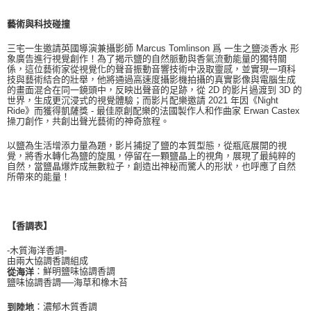
藝術與科技碰撞
三宅一生邀請英國導演兼攝影師 Marcus Tomlinson 爲 一生之鹽淡香水 形
象廣告進行視覺創作！為了揭示鹽的自然脈動與香氣流動能量的獨特關
係，這位藝術家從視覺化的聲音振動音響技術中汲取靈感，並實現一項科
技與藝術結合的壯舉，他將通過高速度攝影機拍攝的真實影像與電腦生成
的畫面混合在同一鏡頭中，反映出聲音的足跡，從 2D 的影片過渡到 3D 的
世界，生成更沉浸式的視覺體驗；而影片配樂邀請 2021 年因《Night
Ride》而獲得凱薩獎 - 最佳原創配樂的法國製作人和作曲家 Erwan Castex
操刀創作，共創出聲光藝術的神奇旅程。
以鹽為生活增添力量為題，影片捕捉了鹽的本質型態，從瓶底展開的視
覺，將香水轉化為鹽的旋風，停留在一顆鹽晶上的視角，展現了最純粹的
自然，當鹽晶爆炸成無數粒子，創造出神秘而驚人的形狀，也呼應了自然
所帶來的能量！
【香調表】
-木質海洋香調-
由兩大協調香調組成
：鮮明鹽味協調香調
從海洋
鹽味協調香調──海草和橡木苔
：濃郁木質香調
到陸地