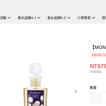
活動
香水品牌A-J
香水品牌K-Z
小眾香氛
探
【MON
超取滿NT$
NT$7
NT$990
數量