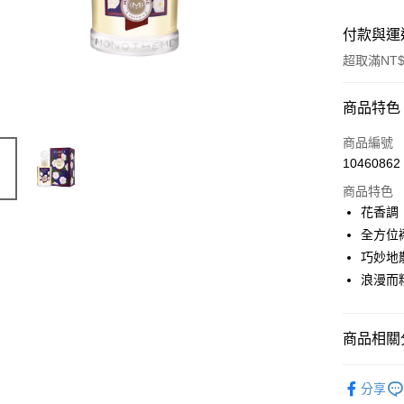
付款與運
超取滿NT$
付款方式
商品特色
信用卡一
商品編號
10460862
ATM付款
商品特色
花香調
運送方式
全方位
巧妙地
付款後全
浪漫而
每筆NT$8
付款後萊
商品相關分
每筆NT$1
品牌總覽
付款後7-1
分享
淡香水