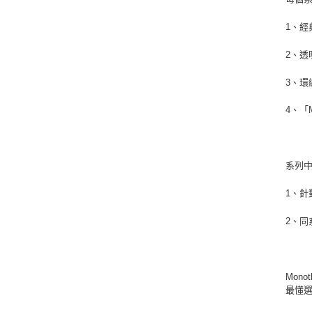
1、經
2、透
3、環
4、「
系列
1、針
2、同
Mon
最懂