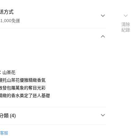
送方式
1,000免運
清除
紀錄
次付款
：山茶花
襯托山茶花優雅精緻香氣
散發包羅萬象的奪目光彩
家取貨
精緻的香水奠定了迷人基礎
0，滿NT$1,000(含以上)免運費
爾富取貨
類 (4)
00，滿NT$1,000(含以上)免運費
MONOTHEME｜吟遊詩人
1取貨
客服