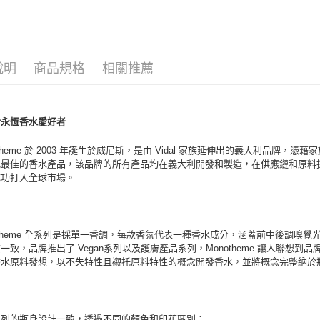
每筆NT$8
女香
宅配(全站)
每筆NT$8
中性香
說明
商品規格
相關推薦
對永恆香水愛好者
otheme 於 2003 年誕生於威尼斯，是由 Vidal 家族延伸出的義大利品牌，
比最佳的香水產品，該品牌的所有產品均在義大利開發和製造，在供應鏈和原料
成功打入全球市場。
otheme 全系列是採單一香調，每款香氛代表一種香水成分，涵蓋前中後調嗅
一致，品牌推出了 Vegan系列以及護膚產品系列，Monotheme 讓人聯
香水原料發想，以不失特性且襯托原料特性的概念開發香水，並將概念完整納於
系列的瓶身設計一致，透過不同的顏色和印花區別：