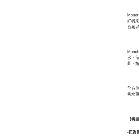
Mon
好者來
香氛
Mon
水，
此，
全方
香水
【香
-花香調