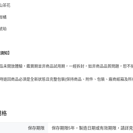
山茶花
柑橘
琥珀
換須知】
商品未開放體驗，鑑賞期並非商品試用期，一經拆封，如非商品品質問題，恕不
貨時退回商品必須是全新狀態且完整包裝(保持商品、附件、包裝、廠商紙箱及所
規格
保存期限
保存期限5年，製造日期或有效期限，請詳