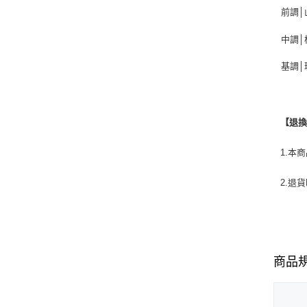
前調│
中調│
基調│
【退
1.本
2.退
商品