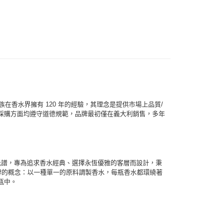
0，滿NT$1,000(含以上)免運費
0，滿NT$1,000(含以上)免運費
憑藉家族在香水界擁有 120 年的經驗，其理念是提供市場上品質/
採購方面均遵守道德規範，品牌最初僅在義大利銷售，多年
覺光譜，專為追求香水經典、選擇永恆優雅的客層而設計，秉
想到品牌的概念：以一種單一的原料調製香水，每瓶香水都環繞著
瓶中。