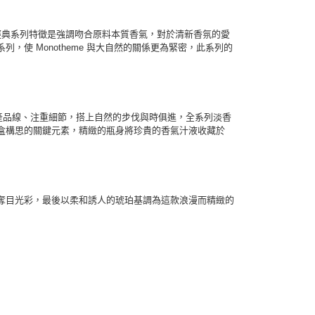
，經典系列特徵是強調吻合原料本質香氣，對於清新香氛的愛
為緊密的系列，使 Monotheme 與大自然的關係更為緊密，此系列的
然息息相關的產品線、注重細節，搭上自然的步伐與時俱進，全系列淡香
盒構思的關鍵元素，精緻的瓶身將珍貴的香氣汁液收藏於
奪目光彩，最後以柔和誘人的琥珀基調為這款浪漫而精緻的