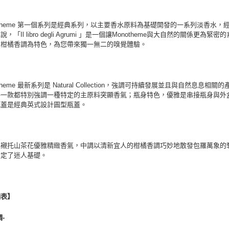
otheme 第一個系列是經典系列，以主要香水原料為基礎開發的一系列淡香水
說，「Il libro degli Agrumi 」是一個讓Monotheme與大自然的關係更
以柑橘香調為特色，為您帶來獨一無二的嗅覺體驗。
otheme 最新系列是 Natural Collection，強調可持續發展並且與自
每一款都特別強調一種特定的主原料突顯香氣；瓶身特色，優雅是串接瓶身與外
瓶蓋是經典英式設計圓型瓶蓋。
位襯托山茶花優雅精緻香氣，中調以清新宜人的柑橘香調巧妙地散發包羅萬象的
奠定了迷人基礎。
調表】
-