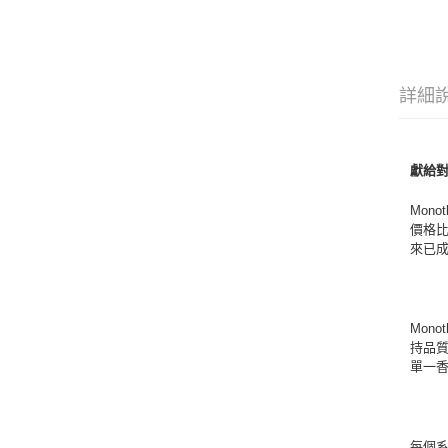
詳細
獻給
Mon
價格
來已
Mon
持品質
單一
每個