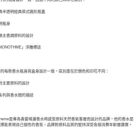
典半透明經典英式圓形瓶蓋
明瓶身
繞主香調原料的設計
MONOTHME」浮雕標誌
中的每款香水瓶身與盒身設計一致，區別度在於顏色和印花不同：
對主要原料的設計
系列與香水間的描述
otheme是專為喜愛噴灑香水時感受原料天然香氣客層而設計的品牌，他的香
選擇能表現自己個性的香氛，品牌對原料品質的堅持深受各個消費年齡層讚賞。