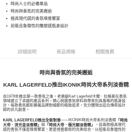
時尚人士的必備單品
每筆NT$80，滿NT$1,000(含以上)免運費
時尚與香氛的完美邂逅
付款後萊爾富取貨
極具現代感的香氛嗅覺饗宴
每筆NT$100，滿NT$1,000(含以上)免運費
前衛且象徵性的雕塑感瓶身設計
付款後7-11取貨
每筆NT$80，滿NT$1,000(含以上)免運費
詳細說明
商品規格
相關推薦
宅配(全站)
每筆NT$80，滿NT$1,000(含以上)免運費
時尚與香氛的完美邂逅
KARL LAGERFELD推出IKONIK時尚大帝系列淡香精
自1978年推出第一款香氛之後，老佛爺Karl Lagerfeld卡爾．拉格斐在香氛
領域建立了卓越的產品系列，精心挑選香氛原料與帶來別具風格的瓶身設
計，每款香氛都彰顯著品牌對細節的極致追求，充分體現出這位傳奇設計
師的非凡創意。
——IKONIK時尚大帝系列淡香精
KARL LAGERFELD推出全新對香
「時尚
與
，這兩款極具現代
大帝．流光金淡香精」
「時尚大帝．極光銀淡香精」
感的香氛不僅是嗅覺饗宴，更是視覺藝術的完美結合，以前衛且象徵性的