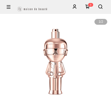
0
1
/
2