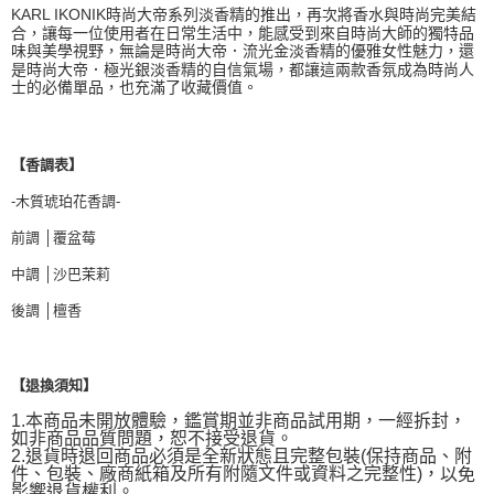
KARL IKONIK時尚大帝系列淡香精的推出，再次將香水與時尚完美結
合，讓每一位使用者在日常生活中，能感受到來自時尚大師的獨特品
味與美學視野，無論是時尚大帝．流光金淡香精的優雅女性魅力，還
是時尚大帝．極光銀淡香精的自信氣場，都讓這兩款香氛成為時尚人
士的必備單品，也充滿了收藏價值。
【香調表】
-木質琥珀花香調-
前調 │覆盆莓
中調 │沙巴茉莉
後調 │檀香
【退換須知】
1.本商品未開放體驗，鑑賞期並非商品試用期，一經拆封，
如非商品品質問題，恕不接受退貨。
2.退貨時退回商品必須是全新狀態且完整包裝(保持商品、附
件、包裝、廠商紙箱及所有附隨文件或資料之完整性)，
以免
影響退貨權利。