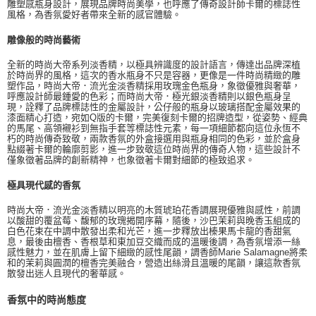
雕塑感瓶身設計，展現品牌時尚美學，也呼應了傳奇設計師卡爾的標誌性
風格，為香氛愛好者帶來全新的感官體驗。
雕像般的時尚藝術
全新的時尚大帝系列淡香精，以極具辨識度的設計語言，傳達出品牌深植
於時尚界的風格，這次的香水瓶身不只是容器，更像是一件時尚精緻的雕
塑作品，時尚大帝．流光金淡香精採用玫瑰金色瓶身，象徵優雅與奢華，
呼應設計師最鍾愛的色彩；而時尚大帝．極光銀淡香精則以銀色瓶身呈
現，詮釋了品牌標誌性的金屬設計，公仔般的瓶身以玻璃搭配金屬效果的
漆面精心打造，宛如Q版的卡爾，完美復刻卡爾的招牌造型，從姿勢、經典
的馬尾、高領襯衫到無指手套等標誌性元素，每一項細節都向這位永恆不
朽的時尚傳奇致敬，兩款香氛的外盒接選用與瓶身相同的色彩，並於盒身
點綴著卡爾的輪廓剪影，進一步致敬這位時尚界的傳奇人物，這些設計不
僅象徵著品牌的創新精神，也象徵著卡爾對細節的極致追求。
極具現代感的香氛
時尚大帝．流光金淡香精以明亮的木質琥珀花香調展現優雅與感性，前調
以酸甜的覆盆莓、馥郁的玫瑰揭開序幕，隨後，沙巴茉莉與晚香玉組成的
白色花束在中調中散發出柔和光芒，進一步釋放出榛果馬卡龍的香甜氣
息，最後由檀香、香根草和東加豆交織而成的溫暖後調，為香氛增添一絲
感性魅力，並在肌膚上留下細緻的感性尾韻，調香師Marie Salamagne將柔
和的茉莉與圓潤的檀香完美融合，營造出絲滑且溫暖的尾韻，讓這款香氛
散發出迷人且現代的奢華感。
香氛中的時尚態度