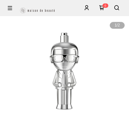
0
1
/
2