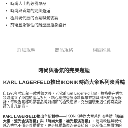
時尚人士的必備單品
每筆NT$80，滿NT$1,000(含以上)免運費
時尚與香氛的完美邂逅
付款後萊爾富取貨
極具現代感的香氛嗅覺饗宴
每筆NT$100，滿NT$1,000(含以上)免運費
前衛且象徵性的雕塑感瓶身設計
付款後7-11取貨
每筆NT$80，滿NT$1,000(含以上)免運費
詳細說明
商品規格
相關推薦
宅配(全站)
每筆NT$80，滿NT$1,000(含以上)免運費
時尚與香氛的完美邂逅
KARL LAGERFELD推出IKONIK時尚大帝系列淡香精
自1978年推出第一款香氛之後，老佛爺Karl Lagerfeld卡爾．拉格斐在香氛
領域建立了卓越的產品系列，精心挑選香氛原料與帶來別具風格的瓶身設
計，每款香氛都彰顯著品牌對細節的極致追求，充分體現出這位傳奇設計
師的非凡創意。
——IKONIK時尚大帝系列淡香精
KARL LAGERFELD推出全新對香
「時尚
與
，這兩款極具現代
大帝．流光金淡香精」
「時尚大帝．極光銀淡香精」
感的香氛不僅是嗅覺饗宴，更是視覺藝術的完美結合，以前衛且象徵性的