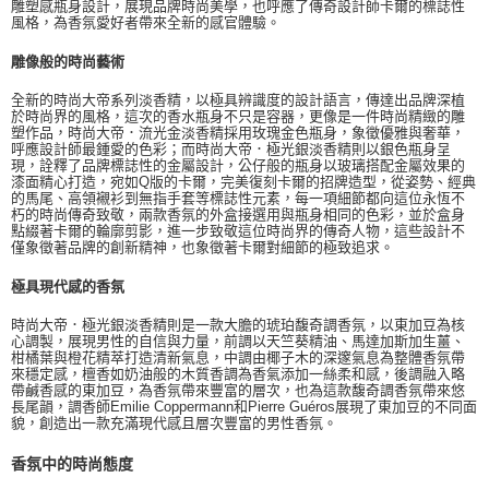
雕塑感瓶身設計，展現品牌時尚美學，也呼應了傳奇設計師卡爾的標誌性
風格，為香氛愛好者帶來全新的感官體驗。
雕像般的時尚藝術
全新的時尚大帝系列淡香精，以極具辨識度的設計語言，傳達出品牌深植
於時尚界的風格，這次的香水瓶身不只是容器，更像是一件時尚精緻的雕
塑作品，時尚大帝．流光金淡香精採用玫瑰金色瓶身，象徵優雅與奢華，
呼應設計師最鍾愛的色彩；而時尚大帝．極光銀淡香精則以銀色瓶身呈
現，詮釋了品牌標誌性的金屬設計，公仔般的瓶身以玻璃搭配金屬效果的
漆面精心打造，宛如Q版的卡爾，完美復刻卡爾的招牌造型，從姿勢、經典
的馬尾、高領襯衫到無指手套等標誌性元素，每一項細節都向這位永恆不
朽的時尚傳奇致敬，兩款香氛的外盒接選用與瓶身相同的色彩，並於盒身
點綴著卡爾的輪廓剪影，進一步致敬這位時尚界的傳奇人物，這些設計不
僅象徵著品牌的創新精神，也象徵著卡爾對細節的極致追求。
極具現代感的香氛
時尚大帝．極光銀淡香精則是一款大膽的琥珀馥奇調香氛，以東加豆為核
心調製，展現男性的自信與力量，前調以天竺葵精油、馬達加斯加生薑、
柑橘葉與橙花精萃打造清新氣息，中調由椰子木的深邃氣息為整體香氛帶
來穩定感，檀香如奶油般的木質香調為香氣添加一絲柔和感，後調融入略
帶鹹香感的東加豆，為香氛帶來豐富的層次，也為這款馥奇調香氛帶來悠
長尾韻，調香師Emilie Coppermann和Pierre Guéros展現了東加豆的不同面
貌，創造出一款充滿現代感且層次豐富的男性香氛。
香氛中的時尚態度