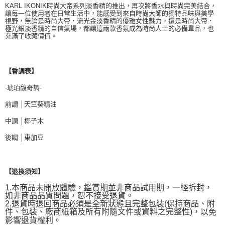
KARL IKONIK時尚大帝系列淡香精的推出，再次將香水與時尚完美結合，
讓每一位使用者在日常生活中，能感受到來自時尚大師的獨特品味與美學
視野，無論是時尚大帝．流光金淡香精的優雅女性魅力，還是時尚大帝．
極光銀淡香精的自信氣場，都讓這兩款香氛成為時尚人士的必備單品，也
充滿了收藏價值。
【香調表】
-琥珀馥奇調-
前調 │天竺葵精油
中調 │椰子木
後調 │東加豆
【退換須知】
1.本商品未開放體驗，鑑賞期並非商品試用期，一經拆封，
如非商品品質問題，恕不接受退貨。
2.退貨時退回商品必須是全新狀態且完整包裝(保持商品、附
件、包裝、廠商紙箱及所有附隨文件或資料之完整性)，
以免
影響退貨權利。