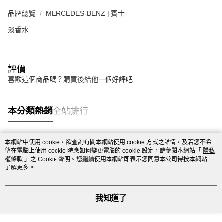
品牌總覽
MERCEDES-BENZ | 賓士
淡香水
評價
喜歡這個商品嗎？購買後給他一個好評吧
本分類熱銷
全站排行
本網站中使用 cookie，欲查詢有關本網站使用 cookie 方式之詳情，及若您不希
熱門標籤
望在電腦上使用 cookie 時應如何變更電腦的 cookie 設定，請參閱本網站「
隱私
權條款
」之 Cookie 聲明。您繼續使用本網站即表示您同意本公司得按本網站使
用條款之 Cookie 聲明使用 cookie。
了解更多 >
我知道了