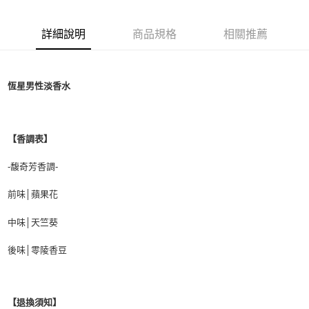
付款後萊爾富取貨
詳細說明
商品規格
相關推薦
每筆NT$100，滿NT$1,000(含以上)免運費
付款後7-11取貨
每筆NT$80，滿NT$1,000(含以上)免運費
恆星男性淡香水
宅配(全站)
每筆NT$80，滿NT$1,000(含以上)免運費
【香調表】
-馥奇芳香調-
前味│蘋果花
中味│天竺葵
後味│零陵香豆
【退換須知】