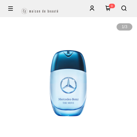
0
1
/
3