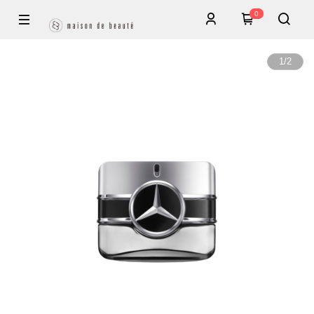
0
1
/
2