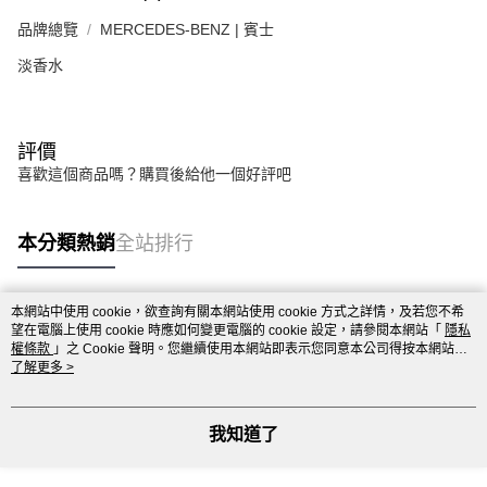
品牌總覽
MERCEDES-BENZ | 賓士
淡香水
評價
喜歡這個商品嗎？購買後給他一個好評吧
本分類熱銷
全站排行
本網站中使用 cookie，欲查詢有關本網站使用 cookie 方式之詳情，及若您不希
熱門標籤
望在電腦上使用 cookie 時應如何變更電腦的 cookie 設定，請參閱本網站「
隱私
權條款
」之 Cookie 聲明。您繼續使用本網站即表示您同意本公司得按本網站使
用條款之 Cookie 聲明使用 cookie。
了解更多 >
我知道了