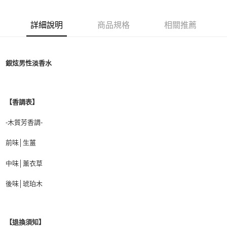
付款後萊爾富取貨
詳細說明
商品規格
相關推薦
每筆NT$100，滿NT$1,000(含以上)免運費
付款後7-11取貨
每筆NT$80，滿NT$1,000(含以上)免運費
銀炫男性淡香水
宅配(全站)
每筆NT$80，滿NT$1,000(含以上)免運費
【香調表】
-木質芳香調-
前味│生薑
中味│薰衣草
後味│琥珀木
【退換須知】