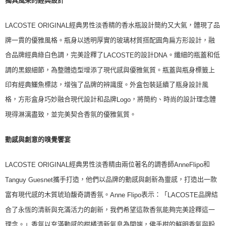
獨具風采的經典設計
經典男性淡香精的香水瓶設計簡約又大氣，體現了品
LACOSTE ORIGINAL
牌一貫的優雅風格。瓶身以透明厚實的玻璃材質搭配圓角扁方形設計，融
合品牌經典綠白色調，完美詮釋了
的設計
。纖細的瓶蓋和低
LACOSTE
DNA
調的黑銀細節，為整體造型增添了現代感與優雅氣質。瓶蓋與瓶身標籤上
印有經典鱷魚標誌，增強了品牌的辨識度。外盒包裝延續了瓶身設計風
格，方形盒身巧妙融合現代設計和品牌
，將簡約、時尚的設計理念體
Logo
現得淋漓盡致，並完美契合香氛的優雅氣質。
動感與創意的嗅覺饗宴
經典男性淡香精由兩位著名的調香師
和
LACOSTE ORIGINAL
AnneFlipo
攜手打造，他們以品牌的動感與創新為靈感，打造出一款
Tanguy Guesnet
富有現代感的木質琥珀馥奇調香氛。
表示：「
品牌結
Anne Flipo
LACOSTE
合了永恆的清新與充滿活力的創新，我們希望這款香氛能夠完美詮釋這一
理念。」香氛以充滿動感的柑橘清新氣息為開端，佛手柑的鮮明香氣與粉