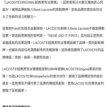
「
經典男性淡香精」。這款香氛以大膽又獨具匠心的
LACOSTEORIGINAL
設計，展現品牌創始人
的原創精神，並為品牌的香氛系列注
René Lacoste
入了全新的活力和魅力。
從首款
衫到首支金屬球拍，
創辦人
不僅是運動
Polo
LACOSTE
René Lacoste
冠軍，更是創意無限的發明家。「
」這句話正是對他
RENÉ DID IT FIRST
卓越成就的完美詮釋。
經典男性淡香精延續了品牌一貫的創新精
LACOSTE
神，也藉此向這位充滿開創性的先驅致敬。這款香氛體現了
的品
LACOSTE
牌價值：原創、創新、真實和自由。
經典男性淡香精既是對
年經典
香氛的致
LACOSTE
1984
LACOSTEOriginal
敬，也是
與
的首次合作，展現了品牌標誌性的設計
LACOSTE
Interparfums
語言。這款香氛不僅代表了品牌的傳統與創新，更為
的香氛系列
LACOSTE
開啟了全新篇章。