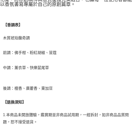
以香氛書寫專屬於自己的原創篇章。
【香調表】
木質琥珀馥奇調
前調：佛手柑、粉紅胡椒、荳蔻
中調：薰衣草、快樂鼠尾草
後調：檀香、廣藿香、東加豆
【退換須知】
1.本商品未開放體驗，鑑賞期並非商品試用期，一經拆封，如非商品品質問
題，恕不接受退貨。