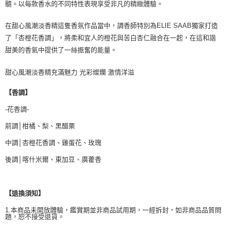
髓。以每款香水的不同特性表現享受非凡的精緻體驗。
在甜心風潮淡香精這隻香氛作品當中，調香師特別為ELIE SAAB獨家打造
了「杏橙花香調」，將柔和宜人的橙花與苦白杏仁融合在一起，在這和諧
甜美的香氣中提供了一絲振奮的能量。
甜心風潮淡香精充滿魅力 光彩燦爛 激情洋溢
【香調】
-花香調-
前調│柑橘、梨、黑醋栗
中調│杏橙花香調、雞蛋花、玫瑰
後調│喀什米爾、東加豆、廣藿香
【退換須知】
1.本商品未開放體驗，鑑賞期並非商品試用期，一經拆封，如非商品品質問
題，恕不接受退貨。