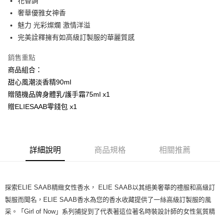
花香調
付款後全家取貨
奢華優雅女神香
每筆NT$80，滿NT$1,000(含以上)免運費
魅力 光彩燦爛 激情洋溢
付款後萊爾富取貨
完美詮釋擁有如高級訂製服的華麗質感
每筆NT$100，滿NT$1,000(含以上)免運費
銷售重點
付款後7-11取貨
商品組合：
每筆NT$80，滿NT$1,000(含以上)免運費
甜心風潮淡香精90ml
贈隨機品牌身體乳/護手霜75ml x1
宅配(全站)
贈ELIESAAB零錢包 x1
每筆NT$80，滿NT$1,000(含以上)免運費
詳細說明
商品規格
相關推薦
探索ELIE SAAB精緻女性香水， ELIE SAAB以其絕美奢華的禮服和高級訂
製服而聞名，ELIE SAAB香水為您的香水收藏提供了一絲高級訂製服的風
采。「Girl of Now」系列捕捉到了代表著這位著名時裝設計師的女性氣質精