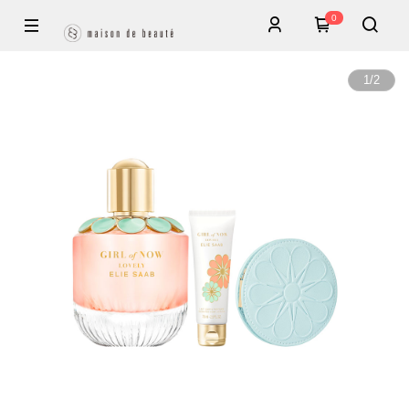
0
1
/
2