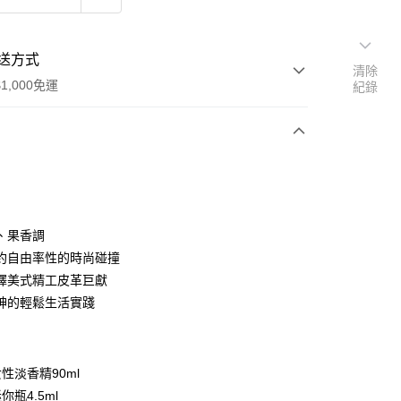
送方式
清除
1,000免運
紀錄
次付款
、果香調
約自由率性的時尚碰撞
繹美式精工皮革巨獻
家取貨
神的輕鬆生活實踐
0，滿NT$1,000(含以上)免運費
爾富取貨
：
00，滿NT$1,000(含以上)免運費
性淡香精90ml
瓶4.5ml