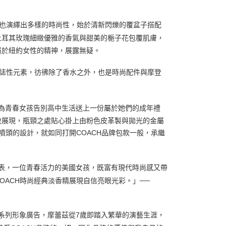
也演繹出多樣的時尚性，始於清新閃爍的覆盆子搭配
土耳其玫瑰細緻優雅的香氣與甜美的梔子花包覆肌膚，
屬於紐約女性的精神，展露無疑。
誌性元素，彷彿除了香水之外，也是時尚配件與摩登
o，為青春女孩告別高中生活送上一份屬於她們的成年禮
致展現，瓶頸之處貼心掛上由粉色皮革製與拋光的金屬
噴頭的設計，就如同打開COACH品牌包款一般，承繼
表，一位青春活力的美國女孩，既富有現代時尚感又帶
ACH時尚經典淡香精展現自信亮眼光彩。」──
tz)拍攝系列形象廣告，摩蕾茲從7歲即踏入繁華的演藝生涯，