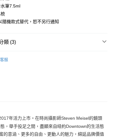
1取貨
筆7.5ml
0，滿NT$1,000(含以上)免運費
扁梳
完以隨機款式替代，恕不另行通知
0，滿NT$1,000(含以上)免運費
類 (3)
COACH｜蔻馳
客服
17年活力上市。在時尚攝影師Steven Meisel的鏡頭
感的姿態，舉手投足之間，盡顯來自紐約Downtown的生活態
豐富的意涵、更多的自由、更動人的魅力，綿延品牌價值