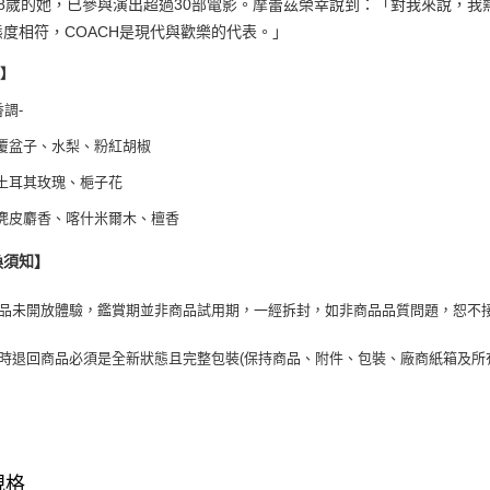
18歲的她，已參與演出超過30部電影。摩蕾茲榮幸說到：「對我來說，我
態度相符，COACH是現代與歡樂的代表。」
調】
香調-
覆盆子、水梨、粉紅胡椒
土耳其玫瑰、梔子花
麂皮麝香、喀什米爾木、檀香
換須知】
商品未開放體驗，鑑賞期並非商品試用期，一經拆封，如非商品品質問題，恕不
貨時退回商品必須是全新狀態且完整包裝(保持商品、附件、包裝、廠商紙箱及所
規格