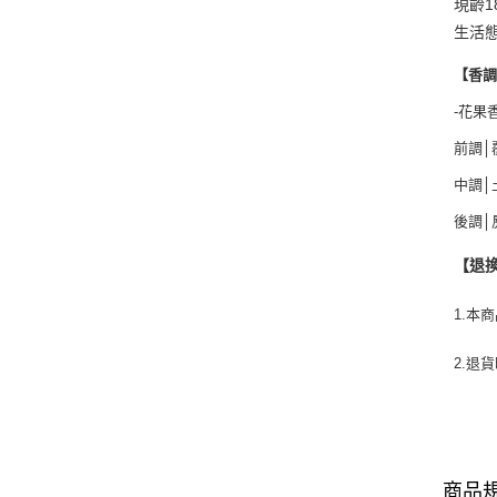
現齡
生活
【香
-花果
前調│
中調│
後調│
【退
1.本
2.退
商品