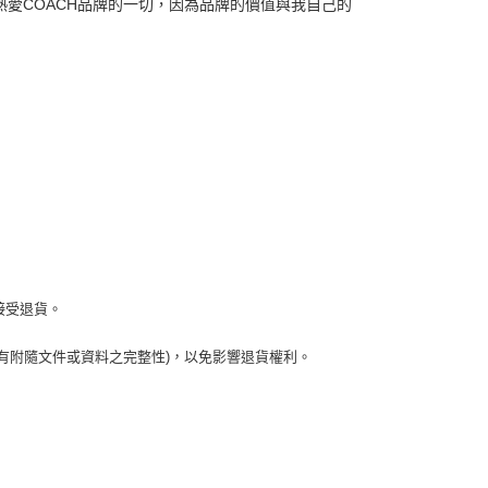
熱愛COACH品牌的一切，因為品牌的價值與我自己的
接受退貨。
有附隨文件或資料之完整性)，以免影響退貨權利。