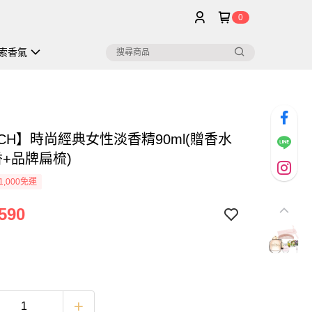
0
索香氣
CH】時尚經典女性淡香精90ml(贈香水
香+品牌扁梳)
1,000免運
590