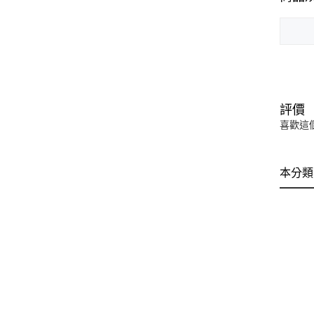
評價
喜歡這
本分類