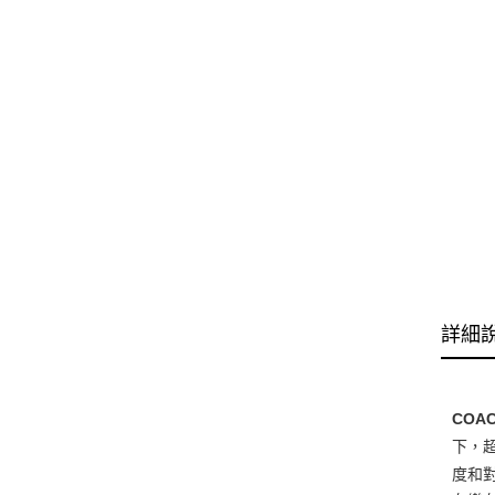
詳細
COA
下，超
度和