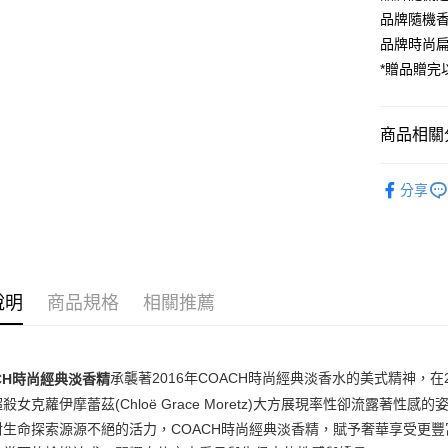
付款後7-1
品牌隨機香水
每筆NT$8
品牌時尚
宅配(全站)
*贈品贈
每筆NT$8
商品相關分
品牌總覽
分享
淡香精
女香
說明
商品規格
相關推薦
承襲著2016年COACH時尚經典淡香水的美式精神，在20
CH時尚經典淡香精
殺女克蘿伊摩蕾茲(Chloë Grace Moretz)大方展現率性卻流露著性
對生命探索源源不絕的活力，COACH時尚經典淡香精，賦予奢華享受更