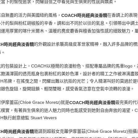
在當下的愉悅追求，閃耀自信之中看見與生俱來的性感與嬌柔。
來自無盡的活力與美國紐約風格，
在香調上的表現
COACH時尚經典淡香精
多汁的梨與粉紅胡椒般的辛香，調和出不同於以往的氣息。引領帶出中調
則運用厚實的喀什米爾木、溫暖的麂皮麝香與檀香加強性感的細致魅力，
的外觀設計承襲高級皮革世家精神，融入許多品牌的標
CH時尚經典淡香精
飾。
盒的包裝設計上，COACH以極簡的浪漫粉色、搭配專屬品牌的馬車log
以飽滿渾圓的透亮瓶身包裹粉紅的美妙色澤，設計者的精工之作被淋漓盡
ACH吊牌，在搖曳之間，閃耀出難以抗拒的光芒；令人精湛叫好的莫過於是
的銀色旋鈕，旋開鈕鎖、輕閉雙眼，感受香氣恣意在空氣中流轉的浪漫。
摩蕾茲(Chloë Grace Moretz)就是
最完美的代
COACH時尚經典淡香精
真樸實，有著與生俱來的迷人魅力同時也能感受到她對自由奔放的渴望，CO
H執行創意總監 Stuart Vevers
邀請到超殺女克蘿伊摩蕾茲(Chloë Grace More
CH時尚經典淡香精