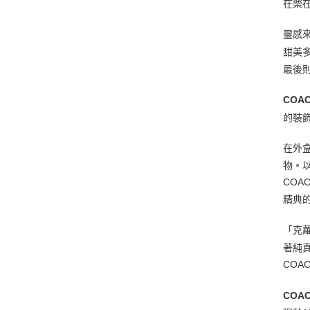
在樂
靈感
甜美
最後
COA
的裝
在外
物。
CO
精典
「克蘿伊
著純
COAC
COA