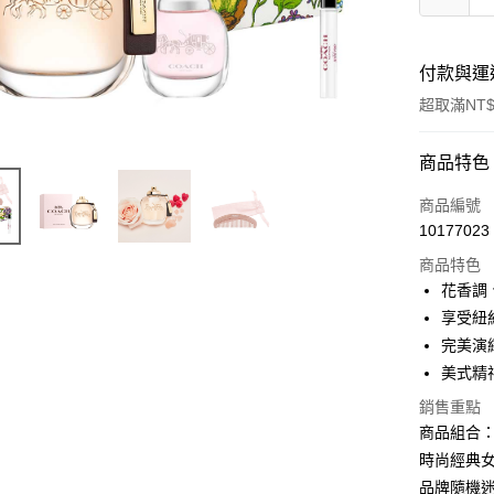
付款與運
超取滿NT$
付款方式
商品特色
信用卡一
商品編號
10177023
ATM付款
商品特色
花香調
運送方式
享受紐
完美演
付款後全
美式精
每筆NT$8
銷售重點
付款後萊
商品組合
每筆NT$1
時尚經典女
品牌隨機迷你