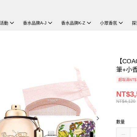
活動
香水品牌A-J
香水品牌K-Z
小眾香氛
探
【COA
筆+小
超取滿NT$
NT$3,
NT$4,120
數量