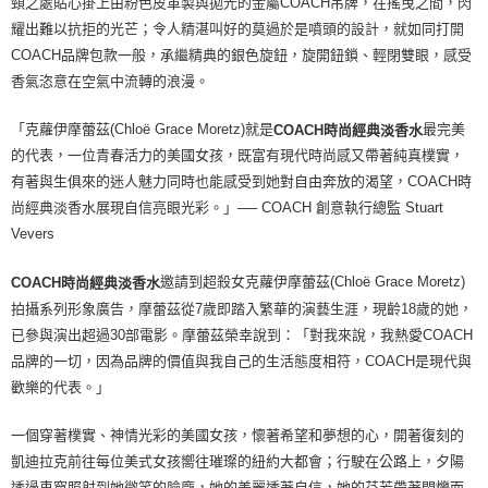
頸之處貼心掛上由粉色皮革製與拋光的金屬COACH吊牌，在搖曳之間，閃
耀出難以抗拒的光芒；令人精湛叫好的莫過於是噴頭的設計，就如同打開
COACH品牌包款一般，承繼精典的銀色旋鈕，旋開鈕鎖、輕閉雙眼，感受
香氣恣意在空氣中流轉的浪漫。
「克蘿伊摩蕾茲(Chloë Grace Moretz)就是
最完美
COACH時尚經典淡香水
的代表，一位青春活力的美國女孩，既富有現代時尚感又帶著純真樸實，
有著與生俱來的迷人魅力同時也能感受到她對自由奔放的渴望，COACH時
尚經典淡香水展現自信亮眼光彩。」── COACH 創意執行總監 Stuart
Vevers
邀請到超殺女克蘿伊摩蕾茲(Chloë Grace Moretz)
COACH時尚經典淡香水
拍攝系列形象廣告，摩蕾茲從7歲即踏入繁華的演藝生涯，現齡18歲的她，
已參與演出超過30部電影。摩蕾茲榮幸說到：「對我來說，我熱愛COACH
品牌的一切，因為品牌的價值與我自己的生活態度相符，COACH是現代與
歡樂的代表。」
一個穿著樸實、神情光彩的美國女孩，懷著希望和夢想的心，開著復刻的
凱迪拉克前往每位美式女孩嚮往璀璨的紐約大都會；行駛在公路上，夕陽
透過車窗照射到她微笑的臉龐，她的美麗透著自信，她的芬芳帶著閃爍而