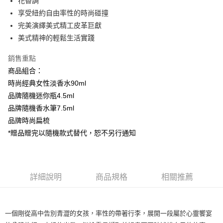
花香調
付款後全家取貨
享受紐約自由率性的時尚碰撞
每筆NT$80，滿NT$1,000(含以上)免運費
完美演繹美式精工皮革巨獻
付款後萊爾富取貨
美式精神的輕鬆生活實踐
每筆NT$100，滿NT$1,000(含以上)免運費
銷售重點
付款後7-11取貨
商品組合：
每筆NT$80，滿NT$1,000(含以上)免運費
時尚經典女性淡香水90ml
品牌隨機迷你瓶4.5ml
宅配(全站)
品牌隨機香水筆7.5ml
每筆NT$80，滿NT$1,000(含以上)免運費
品牌時尚扁梳
*贈品贈完以隨機款式替代，恕不另行通知
詳細說明
商品規格
相關推薦
一個剛從高中告別青澀的女孩，率性的帶著行李，展開一段屬於心靈饗宴