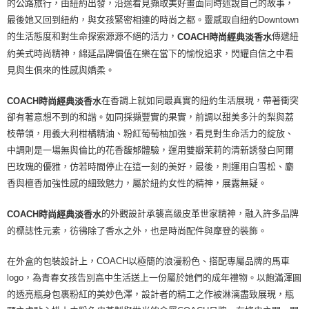
的公路旅行，由紐約出發，沿途看見擷取美好畫面同時述說自己的故事，
最後她又回到紐約，與女孩緊密相連的時尚之都。靈感取自紐約Downtown
的生活態度和對生命探索源源不絕的活力，
傳遞紐
COACH時尚經典淡香水
約美式時尚精神，綿延品牌價值在樂在當下的愉悅追求，閃耀自信之中看
見與生俱來的性感與嬌柔。
在香調上就如同最真實的紐約生活展現，帶著衝突
COACH時尚經典淡香水
卻有著意想不到的和諧。如同採擷豐實的果實，前調以甜美多汁的梨與荔
枝帶領，用義大利柑橘精油、粉紅葡萄柚加強，看見對生命活力的綻放、
中調則是一場無與倫比的花香馥郁體驗，運用雙瓣茉莉的清新誘發白阿爾
巴玫瑰的優雅，仿若時間停止在這一刻的美好，最後，則運用白雪松、麝
香與檀香加強性感的細致魅力，屬於紐約女性的精神，展露無疑。
的外觀設計承襲高級皮革世家精神，融入許多品牌
COACH時尚經典淡香水
的標誌性元素，彷彿除了香水之外，也是時尚配件與摩登的裝飾。
在外盒的包裝設計上，COACH以極簡的浪漫粉色、搭配專屬品牌的馬車
logo，為青春女孩告別高中生活送上一份屬於她們的成年禮物。以飽滿渾圓
的透亮瓶身包裹粉紅的美妙色澤，設計者的精工之作被淋漓盡致展現，瓶