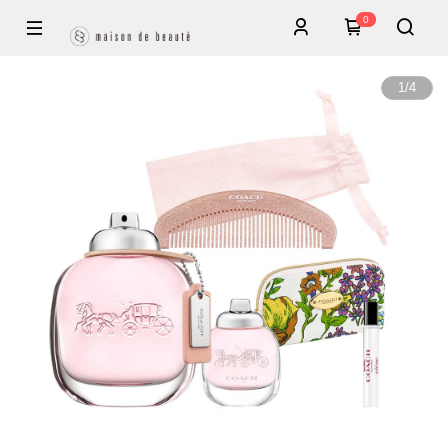
0
1
/
4