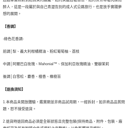
醉人，這是一段屬於與自己青澀告別的成人式公路旅行，也是放手實踐夢
想的展開。
【香調】
-綠色花香調-
前調│梨、義大利柑橘精油、粉紅葡萄柚、荔枝
中調│阿爾巴白玫瑰、Mahonial™、保加利亞玫瑰精油、雙瓣茉莉
後調│白雪松、麝香、檀香、橡樹苔
【退換須知】
1.本商品未開放體驗，鑑賞期並非商品試用期，一經拆封，如非商品品質問
題，恕不接受退貨。
2.退貨時退回商品必須是全新狀態且完整包裝(保持商品、附件、包裝、廠