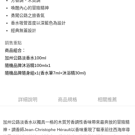
芳香調、木質調
付款後全家取貨
喚醒內心的冒險精神
每筆NT$80，滿NT$1,000(含以上)免運費
勇闖公路之旅香氣
付款後萊爾富取貨
香水吸管首度以深藍色為設計
每筆NT$100，滿NT$1,000(含以上)免運費
經典無蓋設計
付款後7-11取貨
銷售重點
每筆NT$80，滿NT$1,000(含以上)免運費
商品組合：
加州公路淡香水100ml
宅配(全站)
隨機品牌沐浴精100mlx1
每筆NT$80，滿NT$1,000(含以上)免運費
隨機品牌隨身組x1(香水筆7ml+沐浴精30ml)
詳細說明
商品規格
相關推薦
加州公路淡香水以獨具一格的木質芳香調性香味帶來最奔放的冒險精
神。調香師Jean-Christophe Hérault以香味重現了驅車前往西海岸尋