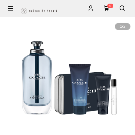
0
1
/
2