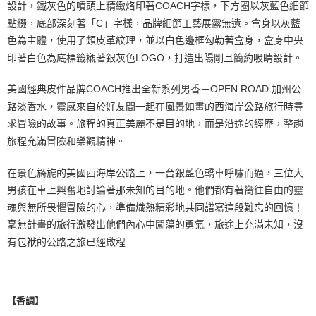
設計，鐵灰色的噴頭上精緻烙印著COACH字樣，下方圈以灰藍色細節
點綴，底部深刻著「C」字樣，品牌細節工藝展露無遺。盒身以灰藍
色為主體，使用了類皮革紋理，並以白色邊框勾勒著盒身，盒身中央
印著白色為底標籤襯著銀灰色LOGO，打造出陽剛且簡約吸睛設計。
美國經典皮件品牌COACH推出全新系列男香－OPEN ROAD 加州公
路淡香水，靈感來自於好友間一起在風景如畫的西海岸公路旅行時尋
求冒險的故事。旅程的真正美麗不是目的地，而是沿途的經歷，整趟
旅程充滿冒險和樂觀精神。
在景色旖旎的美國西海岸公路上，一台銀藍色轎車呼嘯而過，三位大
男孩在車上興奮地討論著那未知的目的地。他們都有著嚮往自由的靈
魂與無所畏懼冒險的心，準備熾熱精彩地共同譜寫這段難忘的回憶！
毫無計畫的旅行激發出他們內心中闖蕩的勇氣，旅途上充滿未知，沒
有包袱的公路之旅已經啟程
【香調】