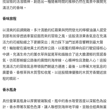
找冒險的活潑精神，創造出一種隨著時間的推移仍然在風景中展開充
滿活力的香味。
香味旅程
以清爽的前調開啟，多汁清脆的紅蘋果與閃閃發光的檸檬油讓人感受
到那有如穿透過車窗迎面而來的冒險之風，這股清涼果香氣息在充滿
活力的花椒點綴之下更顯突出；用力踩下油門並將音響轉到最大聲
吧！輪胎駛在遍地黃土的西岸公路，以振奮的精神向前行駛迎接核心
中調，充滿生命力的薰衣草與鼠尾草和諧融合了這大膽濃郁的質感香
氣，彷若那蜿蜒公路後的廣闊的海岸線，心曠神怡且激動人心！這股
充滿活力的冒險氣息帶領我們朝遠方邁進；最後，以帶著大地氣息的
廣藿香、香根草與木質雪松收尾，以這股精煉優雅的木質芳香闡述旅
程的精彩。
香水瓶身
具份量筆直瓶身以厚實玻璃製成，瓶中的香水吸管首度以深藍色為設
計，香水帶著灰藍色色澤，讓人聯想到海岸地平線。並融合經典無蓋