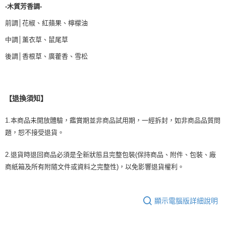
-木質芳香調-
前調│花椒、紅蘋果、檸檬油
中調│薰衣草、鼠尾草
後調│香根草、廣藿香、雪松
【退換須知】
1.本商品未開放體驗，鑑賞期並非商品試用期，一經拆封，如非商品品質問
題，恕不接受退貨。
2.退貨時退回商品必須是全新狀態且完整包裝(保持商品、附件、包裝、廠
商紙箱及所有附隨文件或資料之完整性)，以免影響退貨權利。
顯示電腦版詳細說明