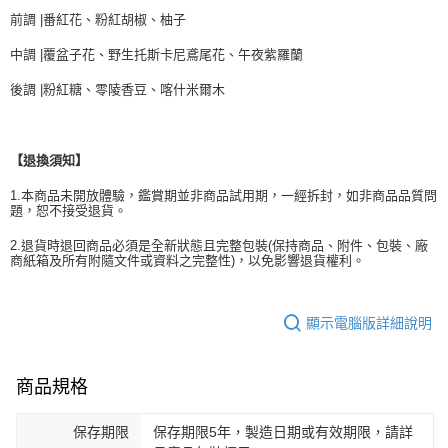
前調 |番紅花、粉紅胡椒、柚子
中調 |覆盆子花、野生托斯卡尼鳶尾花、午夜紫羅蘭
後調 |粉紅糖、零陵香豆、喀什米爾木
【退換須知】
1.本商品未開放體驗，鑑賞期並非商品試用期，一經拆封，如非商品品質問
題，恕不接受退貨。
2.退貨時退回商品必須是全新狀態且完整包裝(保持商品、附件、包裝、廠
商紙箱及所有附隨文件或資料之完整性)，以免影響退貨權利。
顯示電腦版詳細說明
商品規格
保存期限
保存期限5年，製造日期或有效期限，請詳