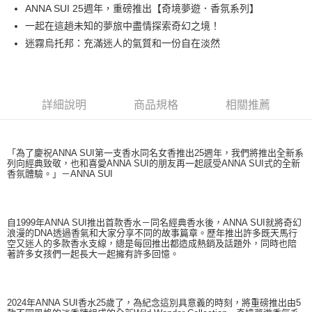
ANNA SUI 25週年，重磅推出【奇境夢遊．香氛系列】
每筆NT$80，滿NT$1,000(含以上)免運費
一起在這趟未知的夢旅中盡情探索奇幻之境！
付款後萊爾富取貨
迷霧烏托邦：充滿迷人的氣質和一份自在淡然
每筆NT$100，滿NT$1,000(含以上)免運費
付款後7-11取貨
每筆NT$80，滿NT$1,000(含以上)免運費
詳細說明
商品規格
相關推薦
宅配(全站)
每筆NT$80，滿NT$1,000(含以上)免運費
「為了慶祝ANNA SUI第一支香水同名女香推出25週年，我們將推出全新系
列向經典致敬，也和喜愛ANNA SUI的朋友再一起感受ANNA SUI式的全新
香氛體驗。」－ANNA SUI
自1999年ANNA SUI推出首款香水－同名經典香水後，ANNA SUI就將奇幻
浪漫的DNA透過香氣和大家分享不同的故事篇章。歷年推出許多既天馬行
空又迷人的多款香水支線，總是每回推出都造成熱銷及話題外，同時也陪
著許多女孩們一起長大一起擁有許多回憶。
2024年ANNA SUI香水25歲了，為紀念這別具意義的時刻，將重磅推出由5