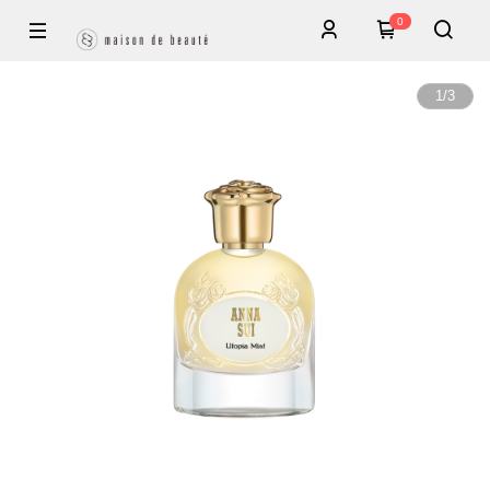
0
1
/
3