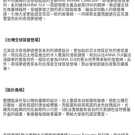
款不同風格的淡香精組成的全新Wild Wonder Collection．奇境夢遊香氛系
列，系列維持ANNA SUI 一貫超現實主義及創意DNA的精神，敘述著女孩
在夜幕降臨時，穿越夢旅之間的奇幻探險故事，藉由深刻動人的嗅覺傳
達，引領大家更能感受耳目一新的故事線，一同探索並盡情遨遊在這充滿
豐富色彩的奇境夢遊裡。
【台灣全球首發登場】
尤其這次奇境夢遊香氛系列的調香設計，更加貼近亞太地區近年的香氛喜
好，特別為亞太地區推出的令人驚喜的清新調香，有別以往ANNA SUI偏活
潑甜美的香氣特色，相信也會為ANNA SUI的香水世界帶來新的里程碑。此
外，奇境夢遊香氛系列台灣是全球首發登場，勢必會掀起搶先收集珍藏風
潮！
【設計風格】
整體瓶身外型以簡約優雅的設計，加上靈感來自新藝術風格，搭配立體花
卉壓紋、還有質感的燙金紙標籤，而瓶蓋則採用質感的金色玫瑰設計，也
藏有向經典的同名致敬的小巧思，5款淡香精都有各自的代表調色並呼應著
外盒的插畫，象徵著每個故事篇章，帶給大家新的感官饗宴。