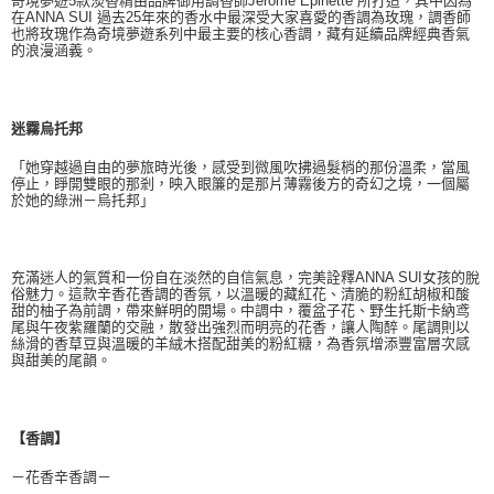
奇境夢遊5款淡香精由品牌御用調香師Jerome Epinette 所打造，其中因為
在ANNA SUI 過去25年來的香水中最深受大家喜愛的香調為玫瑰，調香師
也將玫瑰作為奇境夢遊系列中最主要的核心香調，藏有延續品牌經典香氣
的浪漫涵義。
迷霧烏托邦
「她穿越過自由的夢旅時光後，感受到微風吹拂過髮梢的那份溫柔，當風
停止，睜開雙眼的那剎，映入眼簾的是那片薄霧後方的奇幻之境，一個屬
於她的綠洲－烏托邦」
充滿迷人的氣質和一份自在淡然的自信氣息，完美詮釋ANNA SUI女孩的脫
俗魅力。這款辛香花香調的香氛，以溫暖的藏紅花、清脆的粉紅胡椒和酸
甜的柚子為前調，帶來鮮明的開場。中調中，覆盆子花、野生托斯卡納鸢
尾與午夜紫羅蘭的交融，散發出強烈而明亮的花香，讓人陶醉。尾調則以
絲滑的香草豆與溫暖的羊絨木搭配甜美的粉紅糖，為香氛增添豐富層次感
與甜美的尾韻。
【香調】
－花香辛香調－