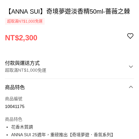
【ANNA SUI】奇境夢遊淡香精50ml-薔薇之棘
超取滿NT$1,000免運
NT$2,300
付款與運送方式
超取滿NT$1,000免運
付款方式
商品特色
信用卡一次付款
商品編號
ATM付款
10041175
運送方式
商品特色
花香木質調
付款後全家取貨
ANNA SUI 25週年，重磅推出【奇境夢遊．香氛系列】
每筆NT$80，滿NT$1,000(含以上)免運費