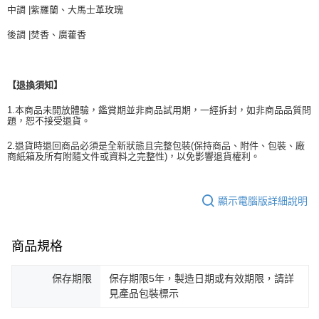
中調 |紫羅蘭、大馬士革玫瑰
後調 |焚香、廣藿香
【退換須知】
1.本商品未開放體驗，鑑賞期並非商品試用期，一經拆封，如非商品品質問
題，恕不接受退貨。
2.退貨時退回商品必須是全新狀態且完整包裝(保持商品、附件、包裝、廠
商紙箱及所有附隨文件或資料之完整性)，以免影響退貨權利。
顯示電腦版詳細說明
商品規格
保存期限
保存期限5年，製造日期或有效期限，請詳
見產品包裝標示