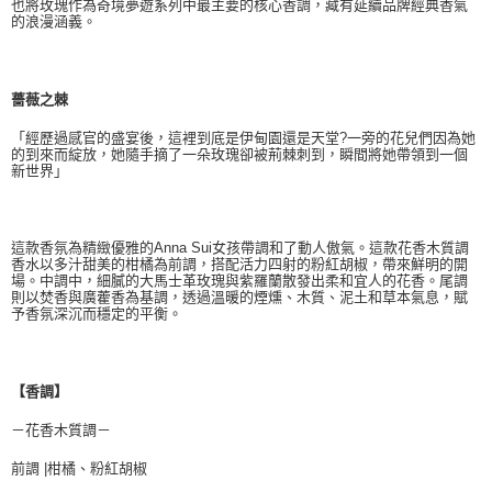
也將玫瑰作為奇境夢遊系列中最主要的核心香調，藏有延續品牌經典香氣
的浪漫涵義。
薔薇之棘
「經歷過感官的盛宴後，這裡到底是伊甸園還是天堂?一旁的花兒們因為她
的到來而綻放，她隨手摘了一朵玫瑰卻被荊棘刺到，瞬間將她帶領到一個
新世界」
這款香氛為精緻優雅的Anna Sui女孩帶調和了動人傲氣。這款花香木質調
香水以多汁甜美的柑橘為前調，搭配活力四射的粉紅胡椒，帶來鮮明的開
場。中調中，細膩的大馬士革玫瑰與紫羅蘭散發出柔和宜人的花香。尾調
則以焚香與廣藿香為基調，透過溫暖的煙燻、木質、泥土和草本氣息，賦
予香氛深沉而穩定的平衡。
【香調】
－花香木質調－
前調 |柑橘、粉紅胡椒