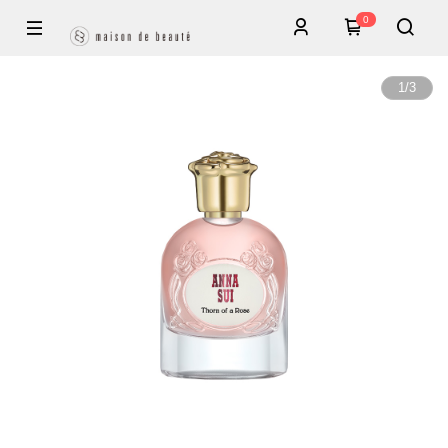
0
1
/
3