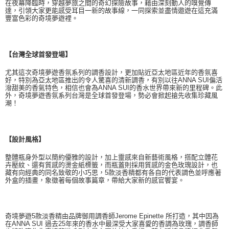
在夜幕降臨時，穿越夢旅之間的奇幻探險故事，藉由深刻動人的嗅覺傳
達，引領大家更能感受耳目一新的故事線，一同探索並盡情遨遊在這充滿
豐富色彩的奇境夢遊裡。
【台灣全球首發登場】
尤其這次奇境夢遊香氛系列的調香設計，更加貼近亞太地區近年的香氛喜
好，特別為亞太地區推出的令人驚喜的清新調香，有別以往ANNA SUI偏活
潑甜美的香氣特色，相信也會為ANNA SUI的香水世界帶來新的里程碑。此
外，奇境夢遊香氛系列台灣是全球首發登場，勢必會掀起搶先收集珍藏風
潮！
【設計風格】
整體瓶身外型以簡約優雅的設計，加上靈感來自新藝術風格，搭配立體花
卉壓紋、還有質感的燙金紙標籤，而瓶蓋則採用質感的金色玫瑰設計，也
藏有向經典的同名致敬的小巧思，5款淡香精都有各自的代表調色並呼應著
外盒的插畫，象徵著每個故事篇章，帶給大家新的感官饗宴。
奇境夢遊5款淡香精由品牌御用調香師Jerome Epinette 所打造，其中因為
在ANNA SUI 過去25年來的香水中最深受大家喜愛的香調為玫瑰，調香師