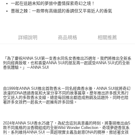
一起在這趟未知的夢旅中盡情探索奇幻之境！
付款後萊爾富取貨
薔薇之棘：一款帶有高級感的香調但又平易近人的香氣
每筆NT$100，滿NT$1,000(含以上)免運費
付款後7-11取貨
每筆NT$80，滿NT$1,000(含以上)免運費
詳細說明
商品規格
相關推薦
宅配(全站)
每筆NT$80，滿NT$1,000(含以上)免運費
「為了慶祝ANNA SUI第一支香水同名女香推出25週年，我們將推出全新系
列向經典致敬，也和喜愛ANNA SUI的朋友再一起感受ANNA SUI式的全新
香氛體驗。」－ANNA SUI
自1999年ANNA SUI推出首款香水－同名經典香水後，ANNA SUI就將奇幻
浪漫的DNA透過香氣和大家分享不同的故事篇章。歷年推出許多既天馬行
空又迷人的多款香水支線，總是每回推出都造成熱銷及話題外，同時也陪
著許多女孩們一起長大一起擁有許多回憶。
2024年ANNA SUI香水25歲了，為紀念這別具意義的時刻，將重磅推出由5
款不同風格的淡香精組成的全新Wild Wonder Collection．奇境夢遊香氛系
列，系列維持ANNA SUI 一貫超現實主義及創意DNA的精神，敘述著女孩